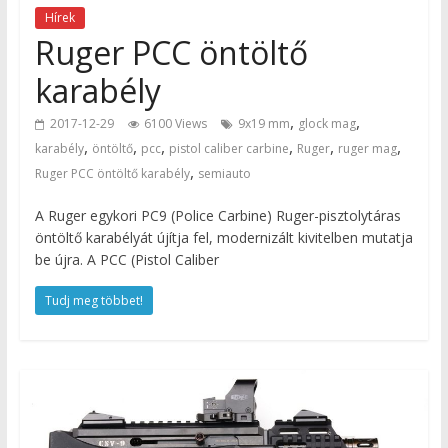
Hírek
Ruger PCC öntöltő
karabély
,
,
2017-12-29
6100 Views
9x19 mm
glock mag
,
,
,
,
,
,
karabély
öntöltő
pcc
pistol caliber carbine
Ruger
ruger mag
,
Ruger PCC öntöltő karabély
semiauto
A Ruger egykori PC9 (Police Carbine) Ruger-pisztolytáras
öntöltő karabélyát újítja fel, modernizált kivitelben mutatja
be újra. A PCC (Pistol Caliber
Tudj meg többet!