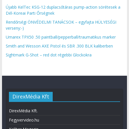
Újabb KelTec KSG-12 duplacsőtáras pump-action sörétesek a
Dél-Koreai Parti Őrségnek
Rendőrségi ÖNVÉDELMI TANÁCSOK – egyfajta HÜLYESÉGI
verseny:-)
Umarex TPX50 .50 paintball/pepperball/traumatikus marker
Smith and Wesson AXE Pistol és SBR .300 BLK kaliberben
Sightmark G-Shot – red dot régebbi Glockokra
DirexMédia Kft
DirexMédia Kft.
Fegyvervideo.hu