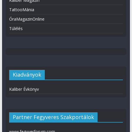
Kaliber Magazin
TattooMánia
ÓraMagazinOnline
Túlélés
Kiadványok
Kaliber Évkönyv
Partner Fegyveres Szakportálok
www.fegyverforum.com