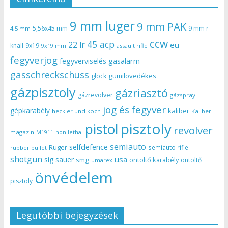
9 mm luger
9 mm PAK
5,56x45 mm
9 mm r
4,5 mm
ccw
45 acp
22 lr
eu
knall
9x19
9x19 mm
assault rifle
fegyverjog
gasalarm
fegyverviselés
gasschreckschuss
gumilövedékes
glock
gázpisztoly
gázriasztó
gázrevolver
gázspray
jog és fegyver
gépkarabély
kaliber
heckler und koch
Kaliber
pisztoly
pistol
revolver
magazin
non lethal
M1911
semiauto
selfdefence
Ruger
semiauto rifle
rubber bullet
shotgun
usa
sig sauer
smg
öntöltő karabély
öntöltő
umarex
önvédelem
pisztoly
Legutóbbi bejegyzések