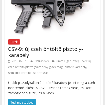
Hírek
CSV-9: új cseh öntöltő pisztoly-
karabély
,
,
2016-07-11
5394 Views
9 mm luger
csv9
CSV9: új
,
,
,
cseh öntöltő pisztolykarabély
glock mag
öntöltő karabély
,
semiauto carbine
sportpuska
Újabb pisztolykaliberű öntöltő karabély jelent meg a cseh
ipar termékeként. A CSV-9 szabad tömegzáras, csukott
zárpozícióból tüzel, és a Glock
Tudj meg többet!