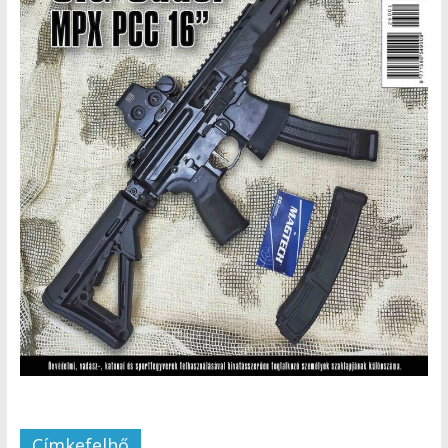
Címkefelhő