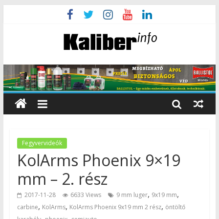
Fegyvervideók
KolArms Phoenix 9×19
mm – 2. rész
,
,
2017-11-28
6633 Views
9 mm luger
9x19 mm
,
,
,
carbine
KolArms
KolArms Phoenix 9x19 mm 2 rész
öntöltő
,
,