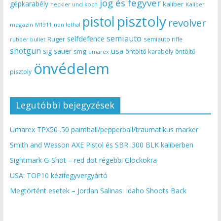
jog és fegyver
gépkarabély
kaliber
heckler und koch
Kaliber
pisztoly
pistol
revolver
magazin
non lethal
M1911
semiauto
selfdefence
Ruger
semiauto rifle
rubber bullet
shotgun
usa
sig sauer
smg
öntöltő karabély
öntöltő
umarex
önvédelem
pisztoly
Legutóbbi bejegyzések
Umarex TPX50 .50 paintball/pepperball/traumatikus marker
Smith and Wesson AXE Pistol és SBR .300 BLK kaliberben
Sightmark G-Shot – red dot régebbi Glockokra
USA: TOP10 kézifegyvergyártó
Megtörtént esetek – Jordan Salinas: Idaho Shoots Back