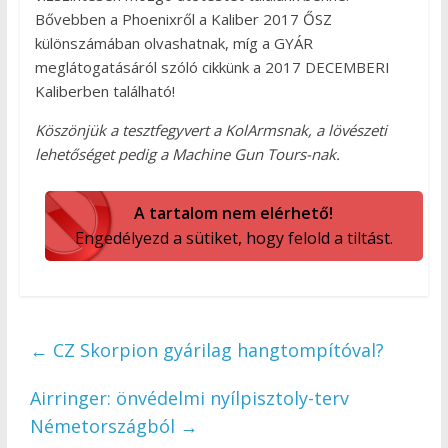
Bővebben a Phoenixről a Kaliber 2017 ŐSZ
különszámában olvashatnak, míg a GYÁR
meglátogatásáról szóló cikkünk a 2017 DECEMBERI
Kaliberben található!
Köszönjük a tesztfegyvert a KolArmsnak, a lövészeti
lehetőséget pedig a Machine Gun Tours-nak.
A tartalom nem elérhető!
Engedélyezd a sütiket, hogy felold a tiltást.
←
CZ Skorpion gyárilag hangtompítóval?
Airringer: önvédelmi nyílpisztoly-terv
Németországból
→