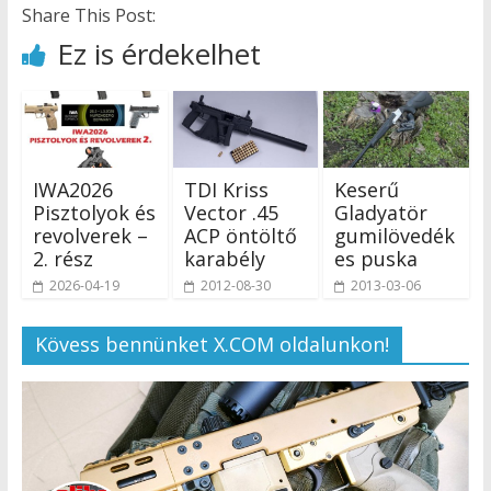
Share This Post:
Ez is érdekelhet
IWA2026
TDI Kriss
Keserű
Pisztolyok és
Vector .45
Gladyatör
revolverek –
ACP öntöltő
gumilövedék
2. rész
karabély
es puska
2026-04-19
2012-08-30
2013-03-06
Kövess bennünket X.COM oldalunkon!