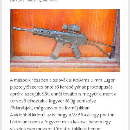
karabély
phoenix
semiauto
A második részben a szlovákiai KolArms 9 mm Luger
pisztolylőszeres öntöltő karabélyának prototípusát
apróra szedjük. Sőt, ennél tovább is megyünk, mert a
tervező elhoztak a fegyver fél(ig sem)kész
fődarabjait, még vaslemez formájukban.
A videóból kiderül az is, hogy a Vz.58-cal egy ponton
biztosan rokon a fegyver: nincs kakasa, hanem egy
vízszintesen mozgó ütőtestet találunk benne.