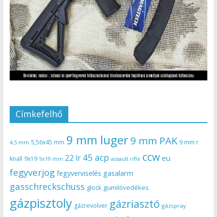
Címkefelhő
9 mm luger
9 mm PAK
5,56x45 mm
9 mm r
4,5 mm
ccw
45 acp
22 lr
eu
knall
9x19
9x19 mm
assault rifle
fegyverjog
gasalarm
fegyverviselés
gasschreckschuss
gumilövedékes
glock
gázpisztoly
gázriasztó
gázrevolver
gázspray