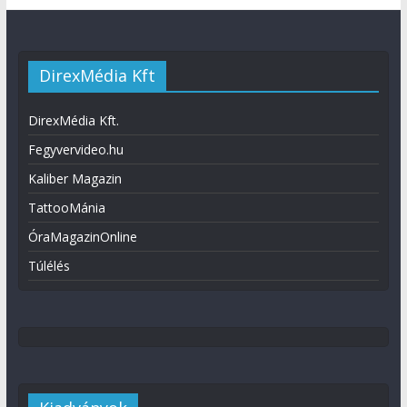
DirexMédia Kft
DirexMédia Kft.
Fegyvervideo.hu
Kaliber Magazin
TattooMánia
ÓraMagazinOnline
Túlélés