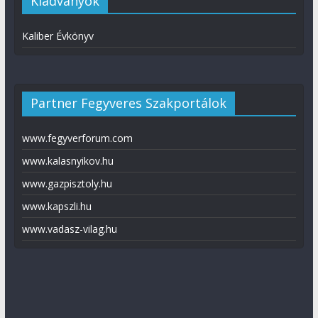
Kiadványok
Kaliber Évkönyv
Partner Fegyveres Szakportálok
www.fegyverforum.com
www.kalasnyikov.hu
www.gazpisztoly.hu
www.kapszli.hu
www.vadasz-vilag.hu