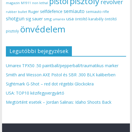
pisztoly
pistol
revolver
magazin
non lethal
M1911
semiauto
selfdefence
Ruger
semiauto rifle
rubber bullet
shotgun
usa
sig sauer
smg
öntöltő karabély
öntöltő
umarex
önvédelem
pisztoly
Legutóbbi bejegyzések
Umarex TPX50 .50 paintball/pepperball/traumatikus marker
Smith and Wesson AXE Pistol és SBR .300 BLK kaliberben
Sightmark G-Shot – red dot régebbi Glockokra
USA: TOP10 kézifegyvergyártó
Megtörtént esetek – Jordan Salinas: Idaho Shoots Back