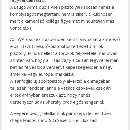
fegyverkiállításról.
A Laugo Arms dupla Alien pisztolyai kapcsán nehéz a
komolyságot megtartani, nem is sikerült, különösen
mert a kamerázó kolléga figyelmét minduntalan más
vonta el.:-))
Az IWA-összeállításból idén sem hiányozhat a kötelező
elba…ltázott elsütő/biztosítószerkezetű török
pisztoly. Mindamellett a törökök feljövetele már olyan
szinten van, hogy a Tisas vagy a Girsan fegyverei már
bátran felveszik a versenyt képességeikben a nagy
amerikai vagy európai márkákkal.
A Tanfoglio új sportpisztoly-alverziója önmagában
teljesen rendben lenne a vaskos csövével, csak ár/
érték arányban érezzük azt, hogy nehéz
versenyezniük az uhersky brod-i gőzhengerrel.
A végére pedig felvillantunk pár szép, de ijesztően
drága Mastershop-SIG Sauert. Hejj, luxizás!