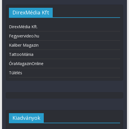
DirexMédia Kft
DirexMédia Kft.
Fegyvervideo.hu
Kaliber Magazin
TattooMánia
ÓraMagazinOnline
Túlélés
Kiadványok