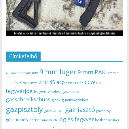
Címkefelhő
9 mm luger
9 mm PAK
5,56x45 mm
9 mm r
4,5 mm
ccw
45 acp
22 lr
eu
knall
9x19
9x19 mm
assault rifle
fegyverjog
gasalarm
fegyverviselés
gasschreckschuss
gumilövedékes
glock
gázpisztoly
gázriasztó
gázrevolver
gázspray
jog és fegyver
gépkarabély
kaliber
heckler und koch
Kaliber