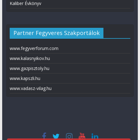
Kaliber Évkönyv
Partner Fegyveres Szakportálok
www.fegyverforum.com
www.kalasnyikov.hu
www.gazpisztoly.hu
www.kapszli.hu
www.vadasz-vilag.hu