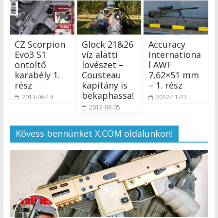
CZ Scorpion
Glock 21&26
Accuracy
Evo3 S1
víz alatti
Internationa
öntöltő
lövészet –
l AWF
karabély 1.
Cousteau
7,62×51 mm
rész
kapitány is
– 1. rész
bekaphassa!
2013-06-14
2012-11-23
2012-06-05
Kövess bennünket X.COM oldalunkon!