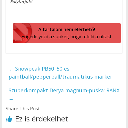
Folytatjuk!
A tartalom nem elérhető!
Engedélyezd a sütiket, hogy felold a tiltást.
←
Snowpeak PB50 .50-es
paintball/pepperball/traumatikus marker
Szuperkompakt Derya magnum-puska: RANX
→
Share This Post:
Ez is érdekelhet