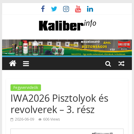
Fegyvervideók
IWA2026 Pisztolyok és
revolverek – 3. rész
2026-06-09
606 Views