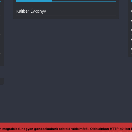
Kaliber Évkönyv
n megtalálod, hogyan gondoskodunk adataid védelméről. Oldalainkon HTTP-sütiket
Impresszum
Ada