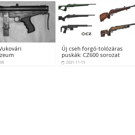
 Vukovári
Új cseh forgó-tolózáras
úzeum
puskák: CZ600 sorozat
-08
2021-11-15