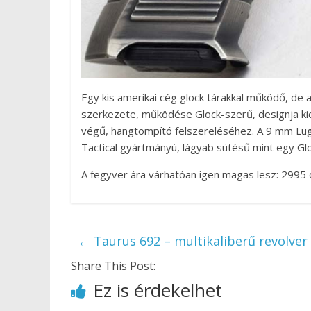
Egy kis amerikai cég glock tárakkal működő, de a
szerkezete, működése Glock-szerű, designja kic
végű, hangtompító felszereléséhez. A 9 mm Luge
Tactical gyártmányú, lágyab sütésű mint egy Gloc
A fegyver ára várhatóan igen magas lesz: 2995 do
←
Taurus 692 – multikaliberű revolver
Share This Post:
Ez is érdekelhet