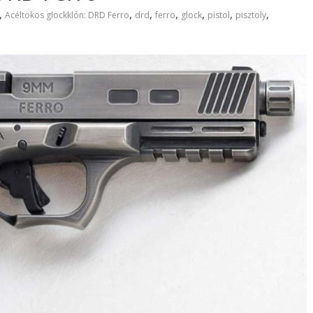
,
,
,
,
,
,
,
Acéltokos glockklón: DRD Ferro
drd
ferro
glock
pistol
pisztoly