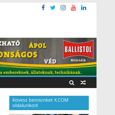
Kövess bennünket X.COM
oldalunkon!