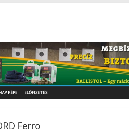
NAP KÉPE
ELŐFIZETÉS
 DRD Ferro