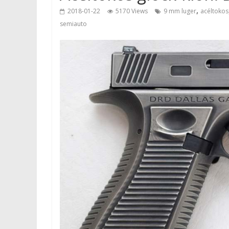
,
2018-01-22
5170 Views
9 mm luger
acéltokos
semiauto