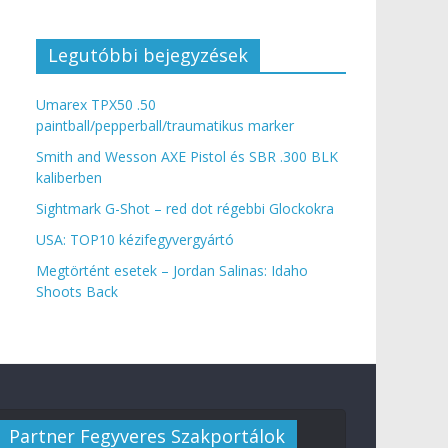
Legutóbbi bejegyzések
Umarex TPX50 .50
paintball/pepperball/traumatikus marker
Smith and Wesson AXE Pistol és SBR .300 BLK
kaliberben
Sightmark G-Shot – red dot régebbi Glockokra
USA: TOP10 kézifegyvergyártó
Megtörtént esetek – Jordan Salinas: Idaho
Shoots Back
Partner Fegyveres Szakportálok