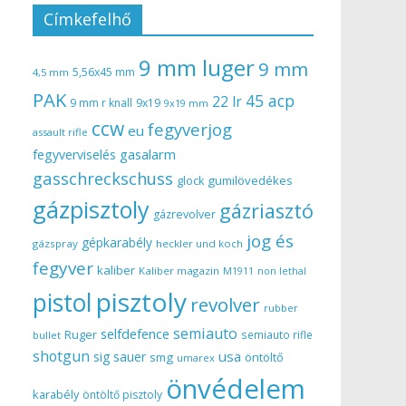
Címkefelhő
9 mm luger
9 mm
5,56x45 mm
4,5 mm
PAK
45 acp
22 lr
9 mm r knall
9x19
9x19 mm
ccw
fegyverjog
eu
assault rifle
gasalarm
fegyverviselés
gasschreckschuss
gumilövedékes
glock
gázpisztoly
gázriasztó
gázrevolver
jog és
gépkarabély
gázspray
heckler und koch
fegyver
kaliber
Kaliber magazin
non lethal
M1911
pisztoly
pistol
revolver
rubber
semiauto
selfdefence
Ruger
semiauto rifle
bullet
shotgun
usa
sig sauer
smg
öntöltő
umarex
önvédelem
karabély
öntöltő pisztoly