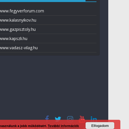
www.fegyverforum.com
www.kalasnyikov.hu
www.gazpisztoly.hu
www.kapszli.hu
www.vadasz-vilag.hu
Elfogadom
 használunk a jobb működésért.
További információk
tvédelmi tájékoztató
Média ajánlat
Előfizetés
Kapcsolat