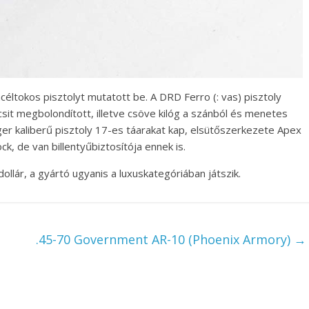
céltokos pisztolyt mutatott be. A DRD Ferro (: vas) pisztoly
sit megbolondított, illetve csöve kilóg a szánból és menetes
r kaliberű pisztoly 17-es táarakat kap, elsütőszerkezete Apex
k, de van billentyűbiztosítója ennek is.
llár, a gyártó ugyanis a luxuskategóriában játszik.
.45-70 Government AR-10 (Phoenix Armory)
→