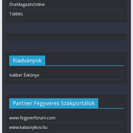
ÓraMagazinOnline
Túlélés
Kiadványok
Kaliber Évkönyv
Partner Fegyveres Szakportálok
www.fegyverforum.com
www.kalasnyikov.hu