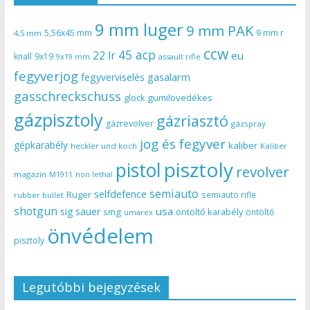
9 mm luger
9 mm PAK
5,56x45 mm
9 mm r
4,5 mm
ccw
45 acp
22 lr
eu
knall
9x19
9x19 mm
assault rifle
fegyverjog
gasalarm
fegyverviselés
gasschreckschuss
gumilövedékes
glock
gázpisztoly
gázriasztó
gázrevolver
gázspray
jog és fegyver
gépkarabély
kaliber
heckler und koch
Kaliber
pisztoly
pistol
revolver
magazin
non lethal
M1911
semiauto
selfdefence
Ruger
semiauto rifle
rubber bullet
shotgun
usa
sig sauer
smg
öntöltő karabély
öntöltő
umarex
önvédelem
pisztoly
Legutóbbi bejegyzések