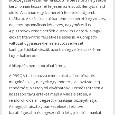
ütőszegszerkezet fél-felhúzott, előfeszített helyzetbe
kerül, onnan húzza fel teljesen az elsütőbillentyű, majd
old le. A szánon egy kisméretű fesztelenítőgomb
található. A szánakasztó kar lehet kisméretű egykezes,
de lehet opcionálisan kétkezes, nagyméretű is.
A pisztolyok rendelhetőek ?Titanium Coated? avagy
eloxált titán-nitrid felületkezeléssel is. A Compact-
változat ugyanezekkel az elsütőszerkezet-
konfigurációkkal készül, azonban egyelőre csak 9 mm
Luger kaliberben.
A kiképzés nem spórolható meg
A P99QA tartalmazza mindazokat a funkciókat és
megoldásokat, melyek egy modern, 21. század eleji
rendőrségi pisztolytól elvárhatóak. Természetesen a
hosszabb távú értékét majd a valós életben, a
rendőrök oldalán végzett ?munkája? bizonyíthatja.
A megújult pisztoly bár kezelését tekintve
barátságosabb és egyszerűbb lett, jelentős munkát