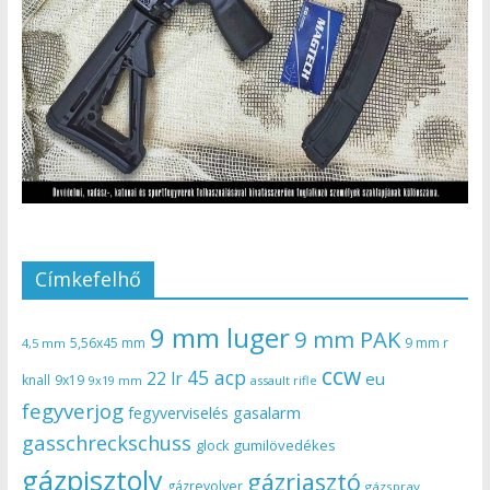
Címkefelhő
9 mm luger
9 mm PAK
5,56x45 mm
9 mm r
4,5 mm
ccw
45 acp
22 lr
eu
knall
9x19
9x19 mm
assault rifle
fegyverjog
gasalarm
fegyverviselés
gasschreckschuss
gumilövedékes
glock
gázpisztoly
gázriasztó
gázrevolver
gázspray