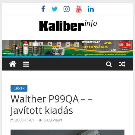
Cikkek
Walther P99QA – –
Javított kiadás
2005-11-01
6038 Views