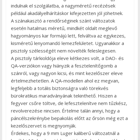
indulnak el szolgálatba, a nagyméretű recézések
például akadályelhárításkor kifejezetten jól jöhetnek.
A szánakasztó a rendőrséginek szánt változatok
esetén hatalmas méretű, mindkét oldalt meglevő
hagyományos kar formájú lett, felváltva az egykezes,
kisméretű lenyomandó lemezfelületet. Ugyanakkor a
pisztoly szélességét nem növelték feleslegesen.
A pisztoly tárkioldója eleve kétkezes volt, a DAO- és
QA-verziókon vagy hiányzik a fesztelenítőgomb a
szánról, vagy nagyon kicsi, és mint kezelőszer eleve
értelmezhetetlen. A QA-modellen ahol ez megvan,
legfeljebb a totális biztonságra való törekvés
bürokratikus maradványának tekinthető. Hiszen a
fegyver csőre töltve, de lefesztelenítve nem tűzkész,
revolverezése nincsen. Értelme talán annyi, hogy a
páncélszekrénybe bepakolás előtt az őrsön még ezt a
kezelőszervet is megnyomják.
Érdekes, hogy a 9 mm Luger kaliberű változatnál a