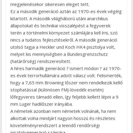
megjelenésekor sikeresen eleget tett.
Ez a második generáció aztán az 1970-es évek végéig
kitartott. A második világháború utáni anarchikus
állapotokat és technikai visszalépést a fegyverek
terén a történelmi környezet számlájára kell írni, szó
nincs a tudatos fejlesztésekről. A második generáció
utolsó tagja a Heckler und Koch HK4 pisztolya volt,
melyet kis mennyiségben a Bundesgrenzschutz
(határőrség) rendszeresített.
A híres harmadik generáció ? ismert módon ? az 1970-
es évek terrorhullámára adott válasz volt. Felismerték,
hogy a 7,65 mm Browning lőszer nem rendelkezik kellő
stophatással (különösen FMJ-lövedék esetén)
lőfegyveres támadó ellen, így feljebb kellett lépni a 9
mm Luger hadilőszer irányába.
A németek azonban nem németek volnának, ha nem
alkottak volna mindjárt nagyon hosszú és részletes
követelményrendszert a leendő rendőrségi
pisztolygeneráció számára.