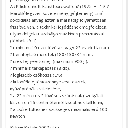
A ?Pflichtenheft Faustfeurewaffen? (1975. VI. 19. ?
Maroklőfegyver-követelménygyűjtemény) című
sokoldalas anyag aztán a mai napig folyamatosan
frissítve van, a technikai fejlődésnek megfelelően.
Olyan dolgokat szabályoznak kínos precizitással
(többek közt):
? minimum 10 ezer lövéses vagy 25 év élettartam,
? bennfoglaló méretek (180x130x34 mm),
? üres fegyvertömeg (maximum 900 g),
? minimális tárkapacitás (8 db),
? legkisebb csőhossz (L/8),
? különféle ejtési/szennyezési tesztek,
nyúzópróbák kivitelezése,
? a 25 méteres 5-lövéses szórásnak (szolgálati
lőszerrel) 16 centiméternél kisebbnek kell lenni,
? a csőre töltéshez szükséges maximális erő 100
newton.
Polizei Pistole 2000 után