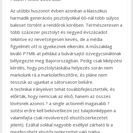
Az utóbbi huszonöt évben azonban a klasszikus
harmadik generációs pisztolyokkal 60-nál több súlyos
baleset történt a rendőrök körében. Természetesen a
több százezer pisztolyt és negyed évszázadot
tekintve ez nevetségesen kevés, de a média
figyelmét ott is igyekeznek elkerülni. A műszakilag
kiváló P7M8-at például a bulvársajtó özvegycsinálónak
bélyegezte meg Bajorországban. Pedig csak kiképzési
kérdés, hogy pisztolytáskába helyezés során nem
markolunk rá a markolatfeszítőre, és pláne nem
tesszük az ujjunkat a sátorvason belülre.
A technikai irányelvet tehát továbbfejlesztették, és
előírták, hogy nemcsak az első, hanem az összes
lövésnek azonos ? a single actionnél magasabb ?
sütési erőre kell bekövetkezni (ez tulajdonképpen a
valamifajta csak revolverező elsütőszerkezetet
jelent). Ezáltal sokkal nagyobb eséllyel zárható ki a
megfeszített elsütőszerkezettel való tokba