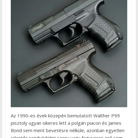
Az 1990-es évek közepén bemutatott Walther P99
pisztoly ugyan sikeres lett a polgári piacon és James
Bond sem ment bevetésre nélküle, azonban egyetlen
jelentős rendvédelmi szerv vagy fegyveres erő sem