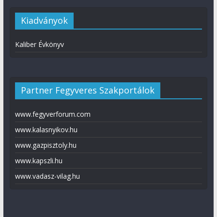
Kiadványok
Kaliber Évkönyv
Partner Fegyveres Szakportálok
www.fegyverforum.com
www.kalasnyikov.hu
www.gazpisztoly.hu
www.kapszli.hu
www.vadasz-vilag.hu