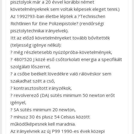
pisztolyok már a 20 évvel korábbi német
követelményeknek sem voltak képesek eleget tenni.)
Az 1992?93-ban életbe léptek a ?Technischen
Richtlinien für Eine Polizeipistole? (rendőrségi
pisztolytechnikai irányelvek).
Itt az előző követelményeket tovább bővítették
(teljesség igénye nélkül):
? még részletesebb nyúzópróba-követelmények,
? 480?520 J közé eső csőtorkolati energia a specifikált
szolgálati lőszerrel,
? a csőbe beékelt lövedékre való rálövéskor sem
szakadhat szét a cső,
? kontrasztosított irányzékok,
? revolverező (DA) sütés minimum 50 newton erőt
igényel,
? SA sütés minimum 20 newton,
? mínusz 30 és plusz 54 Celsius között
működőképesnek kell maradnia.
Az irányelvnek az új P99 1990-es évek közepi