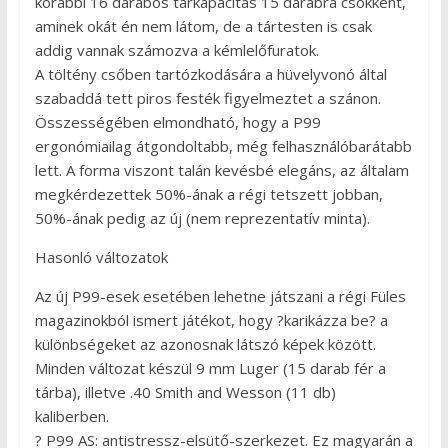
korábbi 16 darabos tárkapacitás 15 darabra csökkent,
aminek okát én nem látom, de a tártesten is csak
addig vannak számozva a kémlelőfuratok.
A töltény csőben tartózkodására a hüvelyvonó által
szabaddá tett piros festék figyelmeztet a szánon.
Összességében elmondható, hogy a P99
ergonómiailag átgondoltabb, még felhasználóbarátabb
lett. A forma viszont talán kevésbé elegáns, az általam
megkérdezettek 50%-ának a régi tetszett jobban,
50%-ának pedig az új (nem reprezentatív minta).
Hasonló változatok
Az új P99-esek esetében lehetne játszani a régi Füles
magazinokból ismert játékot, hogy ?karikázza be? a
különbségeket az azonosnak látszó képek között.
Minden változat készül 9 mm Luger (15 darab fér a
tárba), illetve .40 Smith and Wesson (11 db)
kaliberben.
? P99 AS: antistressz-elsütő-szerkezet. Ez magyarán a