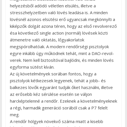
helyezésből adódó véletlen elsülés, illetve a
stresszhelyzetben való lövés leadása is. A minden
lövésnél azonos elsütési erő ugyancsak megkönnyíti a
kiképzők dolgát azona téren, hogy az első revolverező
ésa következő single action (normál) lövések közti
átmenetre való oktatás, lőgyakorlatok
megspórolhatóak. A modern rendőrségi pisztolyok
egyre inkább úgy működnek tehát, mint a DAO-revol-
verek. Nem kell biztosítóval bajlódni, és minden lövés
egyforma sütést kíván.
Az új követelmények sorában fontos, hogy a
pisztolyok kétkezesek legyenek, tehát a jobb- és
balkezes lövők egyaránt tudják őket használni, illetve
az erősebb kéz sérülése esetén se váljon
harcképtelenné a rendőr. Ezeknek a követelményeknek
a régi, harmadik generáció sorából csak a P7 felelt
meg.
A rendőr hölgyek növekvő száma miatt a kisebb