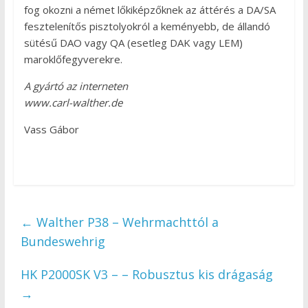
fog okozni a német lőkiképzőknek az áttérés a DA/SA
fesztelenítős pisztolyokról a keményebb, de állandó
sütésű DAO vagy QA (esetleg DAK vagy LEM)
maroklőfegyverekre.
A gyártó az interneten
www.carl-walther.de
Vass Gábor
←
Walther P38 – Wehrmachttól a
Bundeswehrig
HK P2000SK V3 – – Robusztus kis drágaság
→