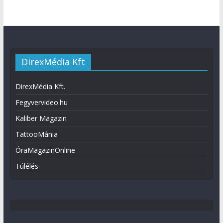
DirexMédia Kft
DirexMédia Kft.
Fegyvervideo.hu
Kaliber Magazin
TattooMánia
ÓraMagazinOnline
Túlélés