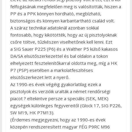
felfogásának megfelelően meg is valósították, hiszen a
PP és a PPK könnyen hordható, megbízható,
biztonságos és könnyen karbantartható család volt.
A száraz technikai adatoknál azonban sokkal
fontosabb, hogy kikötötték, hogy az új pisztolyoknak
csőre töltve, tűzkészen viselhetőnek kell lenni. Ezt
a SIG Sauer P225 (P6) és a Walther P5 külső kakasos
DA/SA elsütőszerkezettel és bal oldalon a tokon
elhelyezett fesztelenítőkarral oldotta meg, míg a HK
P7 (PSP) esetében a markolatfeszítéses
elsütőszerkezet lett a nyerő.
Az 1990-es évek végéig gyakorlatilag ezek a
pisztolyok és verzióik uralták a német rendőrségi
piacot ? eltekintve persze a speciális (SEK, MEK)
egységek különleges fegyvereitől (Glock 17, SIG P226,
SW M19, HK P7M13).
(Érdemes megjegyezni, hogy az 1990-es évek
közepén rendszeresített magyar FÉG P9RC M96