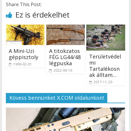
Share This Post:
Ez is érdekelhet
A Mini-Uzi
A titokzatos
Területvédel
géppisztoly
FÉG LG44/48
mi
légpuska
1999-02-01
Tartalékosn
2022-06-16
ak álltam…
2017-11-29
Kövess bennünket X.COM oldalunkon!