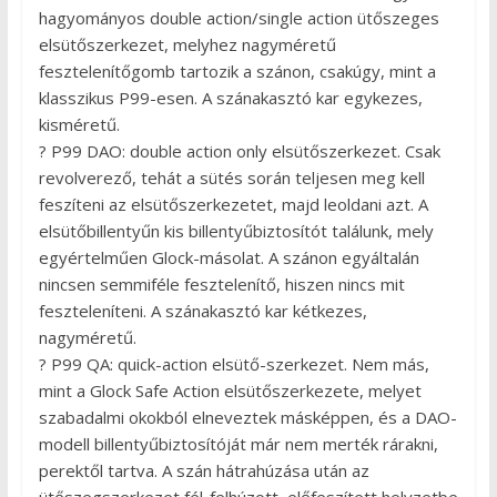
hagyományos double action/single action ütőszeges
elsütőszerkezet, melyhez nagyméretű
fesztelenítőgomb tartozik a szánon, csakúgy, mint a
klasszikus P99-esen. A szánakasztó kar egykezes,
kisméretű.
? P99 DAO: double action only elsütőszerkezet. Csak
revolverező, tehát a sütés során teljesen meg kell
feszíteni az elsütőszerkezetet, majd leoldani azt. A
elsütőbillentyűn kis billentyűbiztosítót találunk, mely
egyértelműen Glock-másolat. A szánon egyáltalán
nincsen semmiféle fesztelenítő, hiszen nincs mit
feszteleníteni. A szánakasztó kar kétkezes,
nagyméretű.
? P99 QA: quick-action elsütő-szerkezet. Nem más,
mint a Glock Safe Action elsütőszerkezete, melyet
szabadalmi okokból elneveztek másképpen, és a DAO-
modell billentyűbiztosítóját már nem merték rárakni,
perektől tartva. A szán hátrahúzása után az