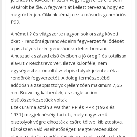
vásárolt belőle. A fegyvert át kellett tervezni, hogy ez
megtörténjen. Cikkünk témája ez a második generációs
P99.
A német ? és világszerte nagyon sok ország követi
őket ? rendőrségi/rendvédelmi fegyverzet fejlődését
a pisztolyok terén generációkra lehet bontani.
A huszadik század első éveiben a jó öreg ? és totálisan
elavult ? Reichsrevolver, illetve különféle, nem
egységesített öntöltő zsebpisztolyok jelentették a
rendőrök fegyverzetét. A dolog természetéből
adódóan a zsebpisztolyok jellemzően maximum 7,65
mm Browning kaliberűek, és single action
elsütőszerkezetűek voltak.
Ezek uralma aztán a Walther PP és PPK (1929 és
1931) megjelenéséig tartott, mely nagyszerű
pisztolyok végre elhozták a csőre töltve, kibiztosítva,
tűzkészen való viselhetőséget. Megtervezésükkor
eleve az ideális rendőrségi pisztoly volt a cél, ezt a kor