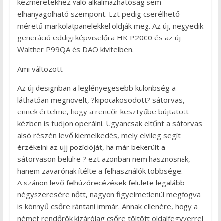
kézméretekhez való alkalmazhatóság sem
elhanyagolható szempont. Ezt pedig cserélhető
méretű markolatpanelekkel oldják meg. Az új, negyedik
generáció eddigi képviselői a HK P2000 és az új
Walther P99QA és DAO kivitelben.
Ami változott
Az új designban a leglényegesebb különbség a
láthatóan megnövelt, ?kipocakosodott? sátorvas,
ennek értelme, hogy a rendőr kesztyűbe bújtatott
kézben is tudjon operálni. Ugyancsak eltűnt a sátorvas
alsó részén levő kiemelkedés, mely elvileg segít
érzékelni az ujj pozícióját, ha már bekerült a
sátorvason belülre ? ezt azonban nem hasznosnak,
hanem zavarónak ítélte a felhasználók többsége.
A szánon levő felhúzórecézések felülete legalább
négyszeresére nőtt, nagyon figyelmetlenül megfogva
is könnyű csőre rántani immár. Annak ellenére, hogy a
német rendőrök kizárólag csőre töltött oldalfegyverrel