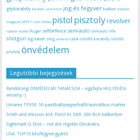
jog és fegyver
gépkarabély
kaliber
heckler und koch
Kaliber
pisztoly
pistol
revolver
magazin
non lethal
M1911
semiauto
selfdefence
Ruger
semiauto rifle
rubber bullet
shotgun
usa
sig sauer
smg
öntöltő karabély
öntöltő
umarex
önvédelem
pisztoly
Legutóbbi bejegyzések
Rendőrségi ÖNVÉDELMI TANÁCSOK – egyfajta HÜLYESÉGI
verseny:-)
Umarex TPX50 .50 paintball/pepperball/traumatikus marker
Smith and Wesson AXE Pistol és SBR .300 BLK kaliberben
Sightmark G-Shot – red dot régebbi Glockokra
USA: TOP10 kézifegyvergyártó