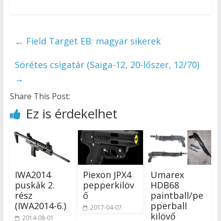
←
Field Target EB: magyar sikerek
Sörétes csigatár (Saiga-12, 20-lőszer, 12/70)
→
Share This Post:
Ez is érdekelhet
IWA2014
Piexon JPX4
Umarex
puskák 2.
pepperkilöv
HDB68
rész
ő
paintball/pe
(IWA2014-6.)
pperball
2017-04-07
kilövő
2014-08-01