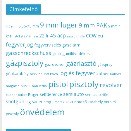
Címkefelhő
9 mm luger
9 mm PAK
5,56x45 mm
9 mm r
4,5 mm
ccw
45 acp
22 lr
eu
knall
9x19
9x19 mm
assault rifle
fegyverjog
gasalarm
fegyverviselés
gasschreckschuss
gumilövedékes
glock
gázpisztoly
gázriasztó
gázrevolver
gázspray
jog és fegyver
gépkarabély
kaliber
heckler und koch
Kaliber
pisztoly
pistol
revolver
magazin
non lethal
M1911
semiauto
selfdefence
Ruger
semiauto rifle
rubber bullet
shotgun
usa
sig sauer
smg
öntöltő karabély
öntöltő
umarex
önvédelem
pisztoly