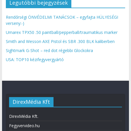
Legutóbbi bejegyzések
Rendőrségi ÖNVÉDELMI TANÁCSOK – egyfajta HÜLYESÉGI
verseny:-)
Umarex TPX50 .50 paintball/pepperball/traumatikus marker
Smith and Wesson AXE Pistol és SBR .300 BLK kaliberben
Sightmark G-Shot – red dot régebbi Glockokra
USA: TOP10 kézifegyvergyártó
DirexMédia Kft
DirexMédia Kft.
Fegyvervideo.hu