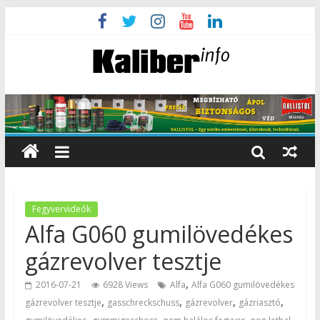
Fegyvervideók
Alfa G060 gumilövedékes
gázrevolver tesztje
,
2016-07-21
6928 Views
Alfa
Alfa G060 gumilövedékes
,
,
,
,
gázrevolver tesztje
gasschreckschuss
gázrevolver
gázriasztó
,
,
,
,