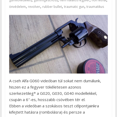
gumilövedékes
gummigeschoss
nem halálos fegyver
non lethal
,
,
,
,
önvédelem
revolver
rubber bullet
traumatic gun
traumatikus
A cseh Alfa G060 videóban túl sokat nem dumálunk,
hiszen ez a fegyver tökéletesen azonos
szerkezetileg* a G020, G030, G040 modellekkel,
csupán a 6″-es, hosszabb csövében tér el.
Ebben a videóban a szokásos teszt célpontjainkra
kifejtett hatásra (rombolásra) és persze a