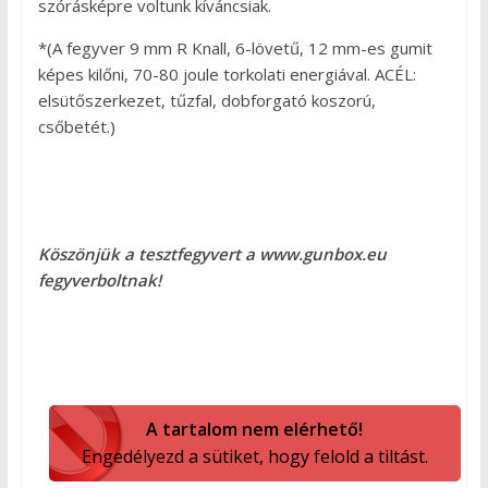
szórásképre voltunk kíváncsiak.
*(A fegyver 9 mm R Knall, 6-lövetű, 12 mm-es gumit
képes kilőni, 70-80 joule torkolati energiával. ACÉL:
elsütőszerkezet, tűzfal, dobforgató koszorú,
csőbetét.)
Köszönjük a tesztfegyvert a www.gunbox.eu
fegyverboltnak!
A tartalom nem elérhető!
Engedélyezd a sütiket, hogy felold a tiltást.