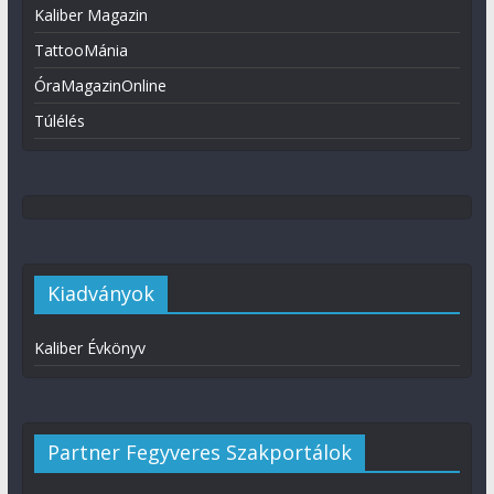
Kaliber Magazin
TattooMánia
ÓraMagazinOnline
Túlélés
Kiadványok
Kaliber Évkönyv
Partner Fegyveres Szakportálok