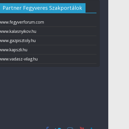
Partner Fegyveres Szakportálok
www.fegyverforum.com
www.kalasnyikov.hu
www.gazpisztoly.hu
www.kapszli.hu
www.vadasz-vilag.hu