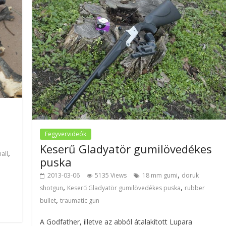
Fegyvervideók
Keserű Gladyatör gumilövedékes
,
all
puska
,
2013-03-06
5135 Views
18 mm gumi
doruk
,
,
shotgun
Keserű Gladyatör gumilövedékes puska
rubber
,
bullet
traumatic gun
A Godfather, illetve az abból átalakított Lupara