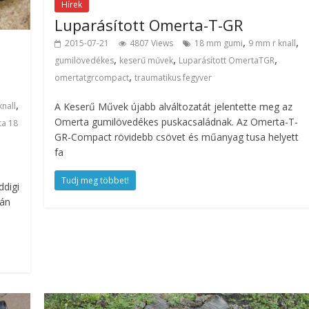
Hírek
Luparásított Omerta-T-GR
,
,
2015-07-21
4807 Views
18 mm gumi
9 mm r knall
,
,
,
gumilövedékes
keserű művek
Luparásított OmertaTGR
,
omertatgrcompact
traumatikus fegyver
,
A Keserű Művek újabb alváltozatát jelentette meg az
nall
Omerta gumilövedékes puskacsaládnak. Az Omerta-T-
ta 18
GR-Compact rövidebb csövet és műanyag tusa helyett
fa
Tudj meg többet!
ddigi
mán