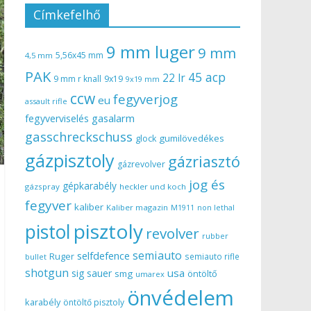
Címkefelhő
9 mm luger
9 mm
5,56x45 mm
4,5 mm
PAK
45 acp
22 lr
9 mm r knall
9x19
9x19 mm
ccw
fegyverjog
eu
assault rifle
gasalarm
fegyverviselés
gasschreckschuss
gumilövedékes
glock
gázpisztoly
gázriasztó
gázrevolver
jog és
gépkarabély
gázspray
heckler und koch
fegyver
kaliber
Kaliber magazin
non lethal
M1911
pisztoly
pistol
revolver
rubber
semiauto
selfdefence
Ruger
semiauto rifle
bullet
shotgun
usa
sig sauer
smg
öntöltő
umarex
önvédelem
karabély
öntöltő pisztoly