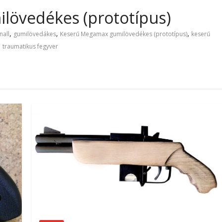
övedékes (prototípus)
,
,
,
nall
gumilövedákes
Keserű Megamax gumilövedékes (prototípus)
keserű
,
traumatikus fegyver