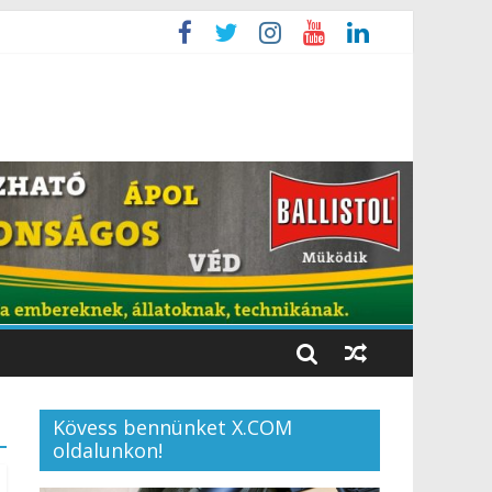
Kövess bennünket X.COM
oldalunkon!