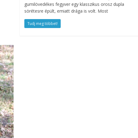
gumilövedékes fegyver egy klasszikus orosz dupla
sörétesre épült, emiatt drága is volt. Most
Tudj meg többet!