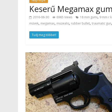
Nap képe
Keserű Megamax gumil
,
2016-06-30
6965 Views
18 mm gumi
9 mm r k
,
,
,
,
művek
megamax
muzealis
rubber bullet
traumatic gun
Tudj meg többet!