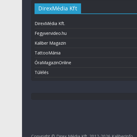
DirexMédia Kft
DirexMédia Kft.
Fegyvervideo.hu
Kaliber Magazin
TattooMánia
ÓraMagazinOnline
Túlélés
Copyright © Direx Média Kft. 2012-2026
KaliberInfo
.