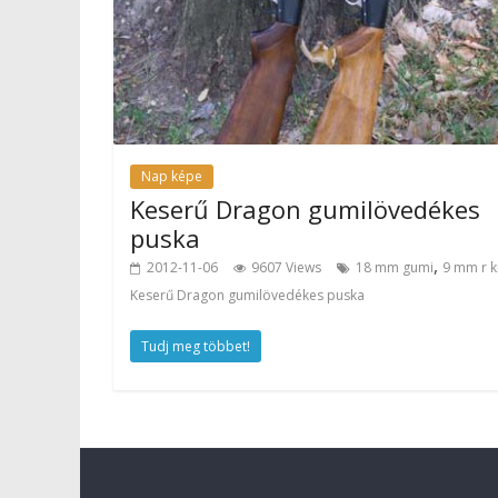
Nap képe
Keserű Dragon gumilövedékes
puska
,
2012-11-06
9607 Views
18 mm gumi
9 mm r k
Keserű Dragon gumilövedékes puska
Tudj meg többet!