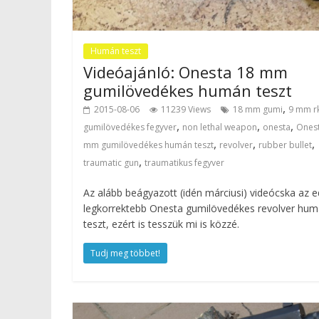
Humán teszt
Videóajánló: Onesta 18 mm
gumilövedékes humán teszt
,
2015-08-06
11239 Views
18 mm gumi
9 mm rk
,
,
,
gumilövedékes fegyver
non lethal weapon
onesta
Ones
,
,
,
mm gumilövedékes humán teszt
revolver
rubber bullet
,
traumatic gun
traumatikus fegyver
Az alább beágyazott (idén márciusi) videócska az e
legkorrektebb Onesta gumilövedékes revolver hu
teszt, ezért is tesszük mi is közzé.
Tudj meg többet!