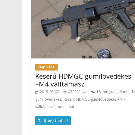
Nap képe
Keserű HDMGC gumilövedékes
+M4 válltámasz
,
2015-03-02
4392 Views
18 mm gumi
9 mm rkn
,
gumilövedékes
Keserű HDMGC gumilövedékes +M4
,
válltámaszű
nonlethal
Tudj meg többet!