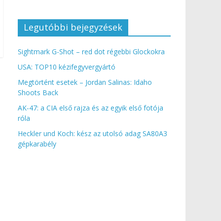
Legutóbbi bejegyzések
Sightmark G-Shot – red dot régebbi Glockokra
USA: TOP10 kézifegyvergyártó
Megtörtént esetek – Jordan Salinas: Idaho
Shoots Back
AK-47: a CIA első rajza és az egyik első fotója
róla
Heckler und Koch: kész az utolsó adag SA80A3
gépkarabély