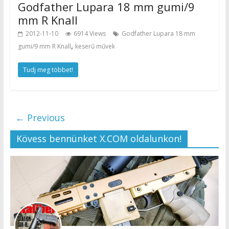
Godfather Lupara 18 mm gumi/9
mm R Knall
2012-11-10
6914 Views
Godfather Lupara 18 mm
,
gumi/9 mm R Knall
keserű művek
Tudj meg többet!
← Previous
Kövess bennünket X.COM oldalunkon!