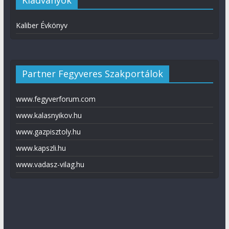
Kiadványok
Kaliber Évkönyv
Partner Fegyveres Szakportálok
www.fegyverforum.com
www.kalasnyikov.hu
www.gazpisztoly.hu
www.kapszli.hu
www.vadasz-vilag.hu