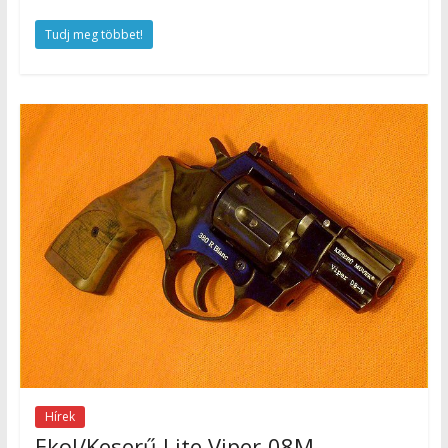
Tudj meg többet!
Hírek
Ekol/Keserű Lite Viper-08M