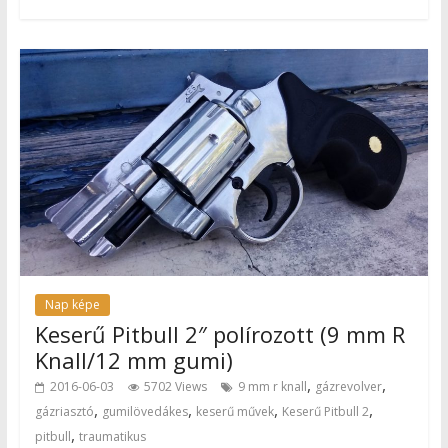
Nap képe
Keserű Pitbull 2″ polírozott (9 mm R
Knall/12 mm gumi)
,
,
2016-06-03
5702 Views
9 mm r knall
gázrevolver
,
,
,
,
gázriasztó
gumilövedákes
keserű művek
Keserű Pitbull 2
,
pitbull
traumatikus