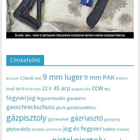
Címkefelhő
9 mm luger
9 mm PAK
5,56x45 mm
9 mm r
4,5 mm
ccw
45 acp
22 lr
eu
knall
9x19
9x19 mm
assault rifle
fegyverjog
gasalarm
fegyverviselés
gasschreckschuss
gumilövedékes
glock
gázpisztoly
gázriasztó
gázrevolver
gázspray
jog és fegyver
gépkarabély
kaliber
heckler und koch
Kaliber