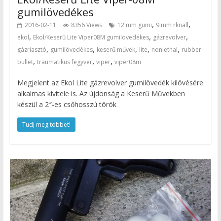
gumilövedékes
,
,
2016-02-11
8356 Views
12 mm gumi
9 mm rknall
,
,
,
ekol
Ekol/Keserű Lite Viper08M gumilövedékes
gázrevolver
,
,
,
,
,
gázriasztó
gumilövedékes
keserű művek
lite
nonlethal
rubber
,
,
,
bullet
traumatikus fegyver
viper
viper08m
Megjelent az Ekol Lite gázrevolver gumilövedék kilövésére
alkalmas kivitele is. Az újdonság a Keserű Művekben
készül a 2″-es csőhosszú török
Tudj meg többet!