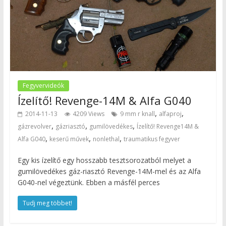
Fegyvervideók
Ízelítő! Revenge-14M & Alfa G040
,
,
2014-11-13
4209 Views
9 mm r knall
alfaproj
,
,
,
gázrevolver
gázriasztó
gumilövedékes
Ízelítő! Revenge14M &
,
,
,
Alfa G040
keserű művek
nonlethal
traumatikus fegyver
Egy kis ízelítő egy hosszabb tesztsorozatból melyet a
gumilövedékes gáz-riasztó Revenge-14M-mel és az Alfa
G040-nel végeztünk. Ebben a másfél perces
Tudj meg többet!