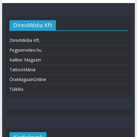
DirexMédia Kft
DirexMédia Kft.
Fegyvervideo.hu
Kaliber Magazin
TattooMánia
ÓraMagazinOnline
Túlélés