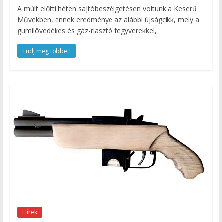
A múlt előtti héten sajtóbeszélgetésen voltunk a Keserű
Művekben, ennek eredménye az alábbi újságcikk, mely a
gumilövedékes és gáz-riasztó fegyverekkel,
Tudj meg többet!
Hírek