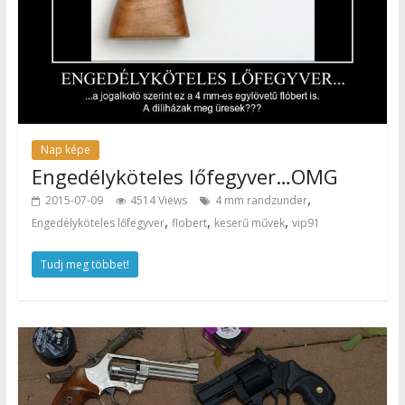
Nap képe
Engedélyköteles lőfegyver…OMG
,
2015-07-09
4514 Views
4 mm randzunder
,
,
,
Engedélyköteles lőfegyver
flobert
keserű művek
vip91
Tudj meg többet!