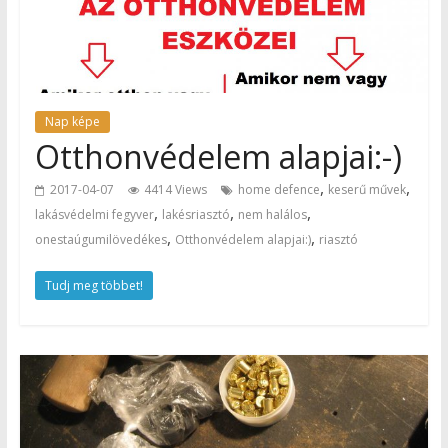
Nap képe
Otthonvédelem alapjai:-)
,
,
2017-04-07
4414 Views
home defence
keserű művek
,
,
,
lakásvédelmi fegyver
lakésriasztó
nem halálos
,
,
onestaúgumilövedékes
Otthonvédelem alapjai:)
riasztó
Tudj meg többet!