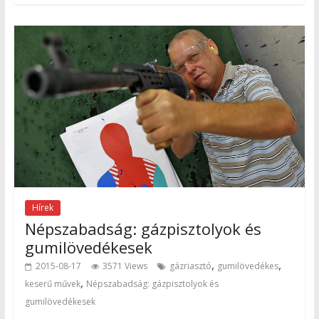
Hírek
Népszabadság: gázpisztolyok és
gumilövedékesek
,
,
2015-08-17
3571 Views
gázriasztó
gumilövedékes
,
keserű művek
Népszabadság: gázpisztolyok és
gumilövedékesek