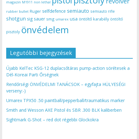
pisztoly
pistol
revolver
magazin
non lethal
M1911
semiauto
selfdefence
Ruger
semiauto rifle
rubber bullet
shotgun
usa
sig sauer
smg
öntöltő karabély
öntöltő
umarex
önvédelem
pisztoly
Legutóbbi bejegyzések
Újabb KelTec KSG-12 duplacsőtáras pump-action sörétesek a
Dél-Koreai Parti Őrségnek
Rendőrségi ÖNVÉDELMI TANÁCSOK – egyfajta HÜLYESÉGI
verseny:-)
Umarex TPX50 .50 paintball/pepperball/traumatikus marker
Smith and Wesson AXE Pistol és SBR .300 BLK kaliberben
Sightmark G-Shot – red dot régebbi Glockokra