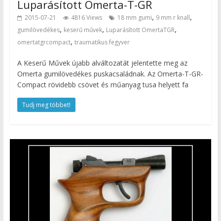
Luparásított Omerta-T-GR
,
,
2015-07-21
4816 Views
18 mm gumi
9 mm r knall
,
,
,
gumilövedékes
keserű művek
Luparásított OmertaTGR
,
omertatgrcompact
traumatikus fegyver
A Keserű Művek újabb alváltozatát jelentette meg az
Omerta gumilövedékes puskacsaládnak. Az Omerta-T-GR-
Compact rövidebb csövet és műanyag tusa helyett fa
Tudj meg többet!