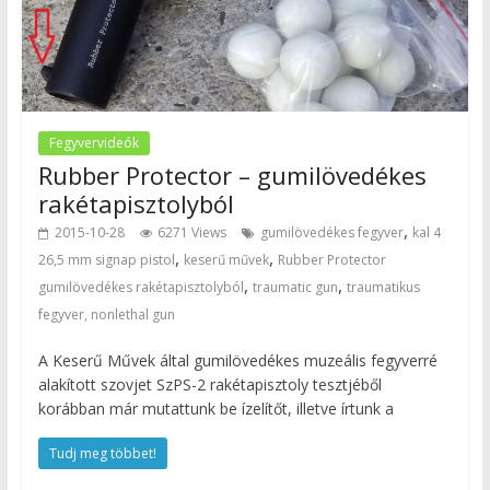
Fegyvervideók
Rubber Protector – gumilövedékes
rakétapisztolyból
,
2015-10-28
6271 Views
gumilövedékes fegyver
kal 4
,
,
26,5 mm signap pistol
keserű művek
Rubber Protector
,
,
gumilövedékes rakétapisztolyból
traumatic gun
traumatikus
fegyver, nonlethal gun
A Keserű Művek által gumilövedékes muzeális fegyverré
alakított szovjet SzPS-2 rakétapisztoly tesztjéből
korábban már mutattunk be ízelítőt, illetve írtunk a
Tudj meg többet!