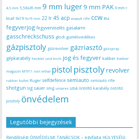
9 mm luger
9 mm PAK
5,56x45 mm
9 mm r
4,5 mm
ccw
45 acp
22 lr
eu
knall
9x19
9x19 mm
assault rifle
fegyverjog
gasalarm
fegyverviselés
gasschreckschuss
gumilövedékes
glock
gázpisztoly
gázriasztó
gázrevolver
gázspray
jog és fegyver
gépkarabély
kaliber
heckler und koch
Kaliber
pisztoly
pistol
revolver
magazin
non lethal
M1911
semiauto
selfdefence
Ruger
semiauto rifle
rubber bullet
shotgun
usa
sig sauer
smg
öntöltő karabély
öntöltő
umarex
önvédelem
pisztoly
Legutóbbi bejegyzések
Rendőrségi ÖNVÉDELMI TANÁCSOK – egyfajta HÜLYESÉGI