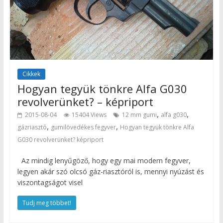
Cikkek
Hogyan tegyük tönkre Alfa G030
revolverünket? – képriport
,
,
2015-08-04
15404 Views
12 mm gumi
alfa g030
,
,
gázriasztó
gumilövedékes fegyver
Hogyan tegyük tönkre Alfa
G030 revolverünket? képriport
Az mindig lenyűgöző, hogy egy mai modern fegyver,
legyen akár szó olcsó gáz-riasztóról is, mennyi nyúzást és
viszontagságot visel
Tudj meg többet!