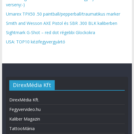
verseny:-)
Umarex TPX50 .50 paintball/pepperball/traumatikus marker
Smith and Wesson AXE Pistol és SBR .300 BLK kaliberben
Sightmark G-Shot – red dot régebbi Glockokra
USA: TOP10 kézifegyvergyártó
DirexMédia Kft
DirexMédia Kft.
Fegyvervideo.hu
Kaliber Magazin
TattooMánia