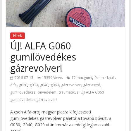
Hírek
ÚJ! ALFA G060
gumilövedékes
gázrevolver!
,
,
2016-07-13
15359 Views
12 mm gumi
9 mm r knall
,
,
,
,
,
,
,
Alfa
g020
g030
g040
g060
gázrevolver
gázriasztó
,
,
,
gumilövedákes
önvédelem
traumatikus
ÚJ! ALFA G060
gumilövedékes gázrevolver!
A cseh Alfa-proj magyar piacra kifejlesztett
gumilövedékes gázrevolver-palettája tovább bővült, a
G030, G040, G020 után immár az eddigi leghosszabb