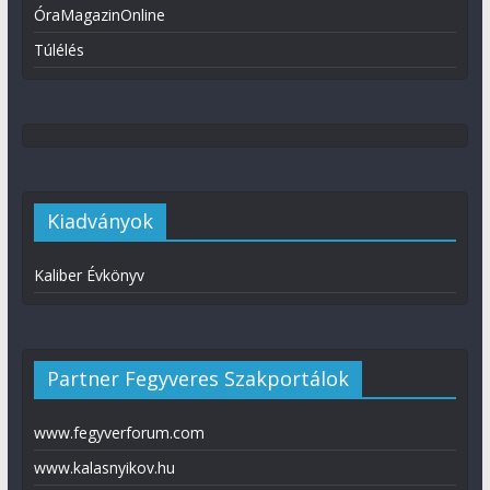
ÓraMagazinOnline
Túlélés
Kiadványok
Kaliber Évkönyv
Partner Fegyveres Szakportálok
www.fegyverforum.com
www.kalasnyikov.hu