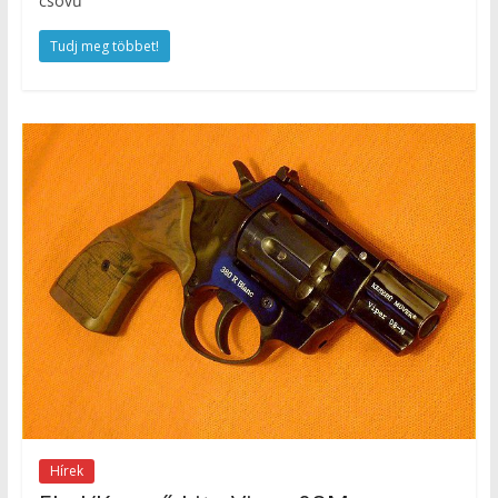
csövű
Tudj meg többet!
Hírek