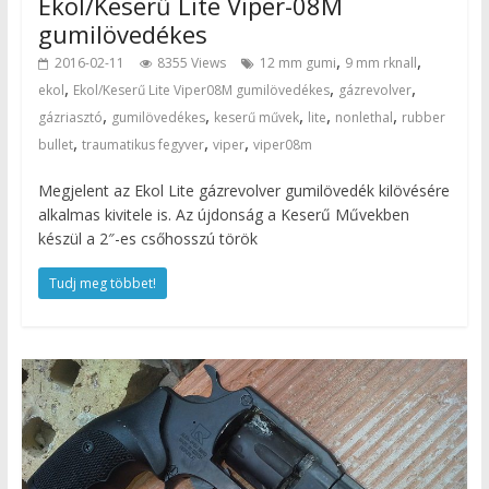
Ekol/Keserű Lite Viper-08M
gumilövedékes
,
,
2016-02-11
8355 Views
12 mm gumi
9 mm rknall
,
,
,
ekol
Ekol/Keserű Lite Viper08M gumilövedékes
gázrevolver
,
,
,
,
,
gázriasztó
gumilövedékes
keserű művek
lite
nonlethal
rubber
,
,
,
bullet
traumatikus fegyver
viper
viper08m
Megjelent az Ekol Lite gázrevolver gumilövedék kilövésére
alkalmas kivitele is. Az újdonság a Keserű Művekben
készül a 2″-es csőhosszú török
Tudj meg többet!