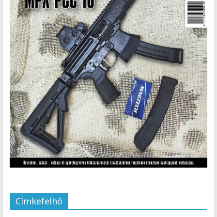
Címkefelhő