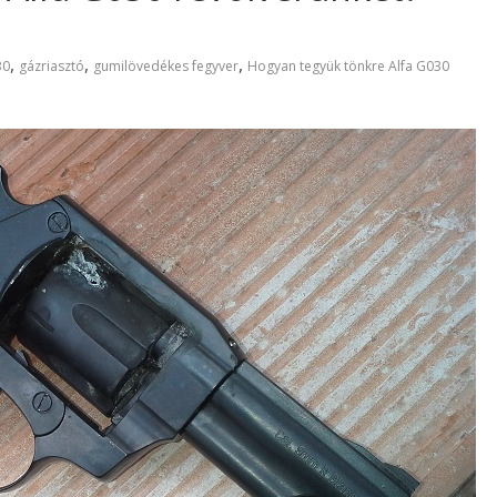
,
,
,
30
gázriasztó
gumilövedékes fegyver
Hogyan tegyük tönkre Alfa G030