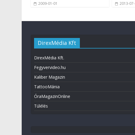
2009-01-01
2013-07
DirexMédia Kft
DirexMédia Kft.
Fegyvervideo.hu
Kaliber Magazin
TattooMánia
ÓraMagazinOnline
Túlélés