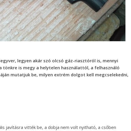
gyver, legyen akár szó olcsó gáz-riasztóról is, mennyi
a tönkre is megy a helytelen használattól, a felhasználó
áján mutatjuk be, milyen extrém dolgot kell megcselekedni,
s javításra vitték be, a dobja nem volt nyitható, a csőben