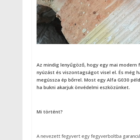
Az mindig lenyűgöző, hogy egy mai modern fe
nyúzást és viszontagságot visel el. És még h
megússza ép bőrrel. Most egy Alfa G030 péld
ha bukni akarjuk önvédelmi eszközünket.
Mi történt?
A nevezett fegyvert egy fegyverboltba garanciáli