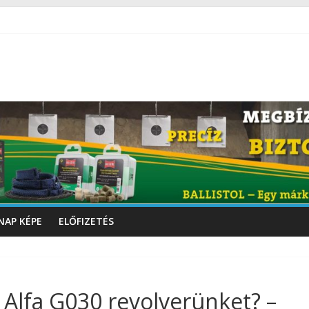
NAP KÉPE
ELŐFIZETÉS
Alfa G030 revolverünket? –