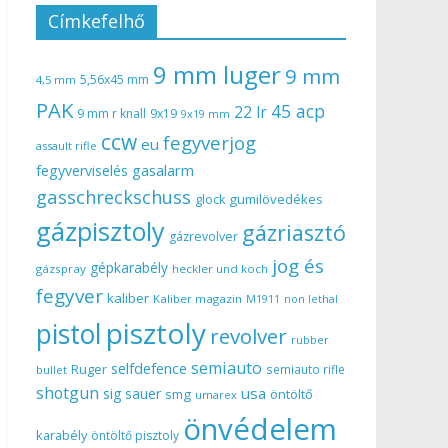
Címkefelhő
9 mm luger
9 mm
5,56x45 mm
4,5 mm
PAK
45 acp
22 lr
9 mm r knall
9x19
9x19 mm
ccw
fegyverjog
eu
assault rifle
gasalarm
fegyverviselés
gasschreckschuss
gumilövedékes
glock
gázpisztoly
gázriasztó
gázrevolver
jog és
gépkarabély
gázspray
heckler und koch
fegyver
kaliber
Kaliber magazin
non lethal
M1911
pisztoly
pistol
revolver
rubber
semiauto
selfdefence
Ruger
semiauto rifle
bullet
shotgun
usa
sig sauer
smg
öntöltő
umarex
önvédelem
karabély
öntöltő pisztoly