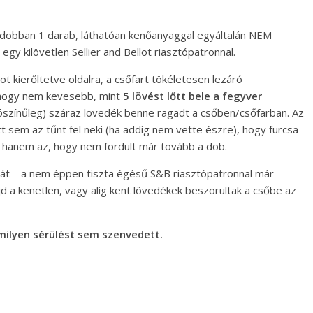
 dobban 1 darab, láthatóan kenőanyaggal egyáltalán NEM
gy kilövetlen Sellier and Bellot riasztópatronnal.
ot kierőltetve oldalra, a csőfart tökéletesen lezáró
, hogy nem kevesebb, mint
5 lövést lőtt bele a fegyver
lószínűleg) száraz lövedék benne ragadt a csőben/csőfarban. Az
itt sem az tűnt fel neki (ha addig nem vette észre), hogy furcsa
, hanem az, hogy nem fordult már tovább a dob.
ását – a nem éppen tiszta égésű S&B riasztópatronnal már
jd a kenetlen, vagy alig kent lövedékek beszorultak a csőbe az
ilyen sérülést sem szenvedett.