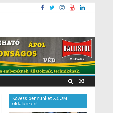
Kövess bennünket X.COM
oldalunkon!