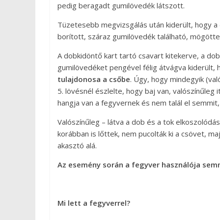
pedig beragadt gumilövedék látszott.
Tüzetesebb megvizsgálás után kiderült, hogy a
borított, száraz gumilövedék található, mögötte e
A dobkidöntő kart tartó csavart kitekerve, a dob
gumilövedéket pengével félig átvágva kiderült
tulajdonosa a csőbe
. Úgy, hogy mindegyik (va
5. lövésnél észlelte, hogy baj van, valószínűleg 
hangja van a fegyvernek és nem talál el semmit
Valószínűleg – látva a dob és a tok elkoszolód
korábban is lőttek, nem pucolták ki a csövet, ma
akasztó alá.
Az esemény során a fegyver használója semm
Mi lett a fegyverrel?