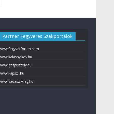
Partner Fegyveres Szakportálok
www.fegyverforum.com
www.kalasnyikov.hu
www.gazpisztoly.hu
www.kapszli.hu
www.vadasz-vilag.hu