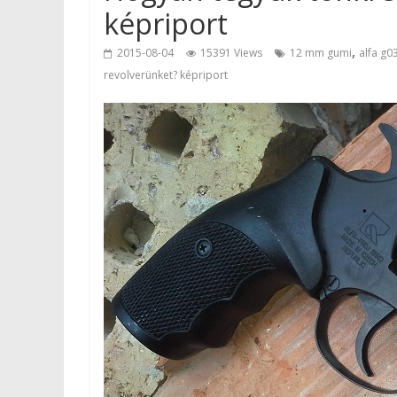
képriport
,
2015-08-04
15391 Views
12 mm gumi
alfa g0
revolverünket? képriport