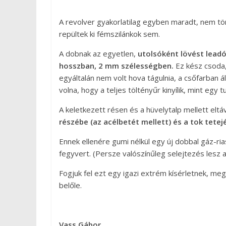
A revolver gyakorlatilag egyben maradt, nem tör
repültek ki fémszilánkok sem.
A dobnak az egyetlen,
utolsóként lövést leadó
hosszban, 2 mm szélességben.
Ez kész csoda, 
egyáltalán nem volt hova tágulnia, a csőfarban á
volna, hogy a teljes töltényűr kinyílik, mint egy tu
A keletkezett résen és a hüvelytalp mellett elt
részébe (az acélbetét mellett) és a tok tetej
Ennek ellenére gumi nélkül egy új dobbal gáz-ri
fegyvert. (Persze valószínűleg selejtezés lesz 
Fogjuk fel ezt egy igazi extrém kísérletnek, megl
belőle.
Vass Gábor