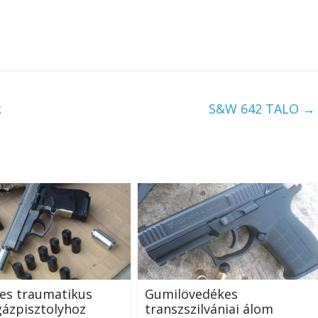
k
S&W 642 TALO
→
es traumatikus
Gumilövedékes
gázpisztolyhoz
transzszilvániai álom