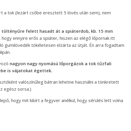
t a tok (lezárt csőbe eresztett 5 lövés után sem), nem
 töltényűre felett hasadt át a spiáterdob, kb. 15 mm
hogy ennyire erős a spiáter, hiszen az elégő lőpornak itt
lló gumilövedék tökéletesen elzárta az útját. Én arra fogadtam
lipán.
ávozó
nagyon nagy nyomású lőporgázok a tok tűzfali
ébe is vájatokat égettek.
asztóként valószínűleg bátran lehetne használni a tönkretett
az egész sorsa.)
epő, hogy mit kibírt a fegyver anélkül, hogy sérülés lett volna