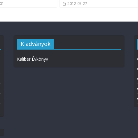
-01
2012-07-27
Kiadványok
Kaliber Évkönyv