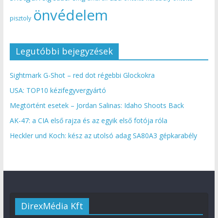
önvédelem
pisztoly
Legutóbbi bejegyzések
Sightmark G-Shot – red dot régebbi Glockokra
USA: TOP10 kézifegyvergyártó
Megtörtént esetek – Jordan Salinas: Idaho Shoots Back
AK-47: a CIA első rajza és az egyik első fotója róla
Heckler und Koch: kész az utolsó adag SA80A3 gépkarabély
DirexMédia Kft