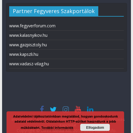
Partner Fegyveres Szakportálok
www.fegyverforum.com
www.kalasnyikov.hu
www.gazpisztoly.hu
www.kapszli.hu
www.vadasz-vilag.hu
Adatvédelmi tájékoztatónkban megtalálod, hogyan gondoskodunk
Impresszum
Adatvédelmi tájékoztató
Média ajánlat
Előfizetés
adataid védelméről. Oldalainkon HTTP-sütiket használunk a jobb
Kapcsolat
Elfogadom
működésért.
További információk
Copyright © Direx Média Kft. 2012-2026
KaliberInfo
.