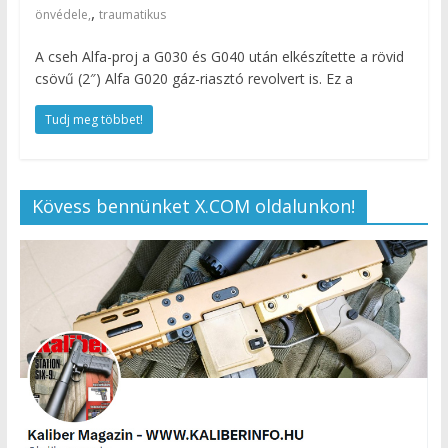
,
önvédele,
traumatikus
A cseh Alfa-proj a G030 és G040 után elkészítette a rövid
csövű (2″) Alfa G020 gáz-riasztó revolvert is. Ez a
Tudj meg többet!
Kövess bennünket X.COM oldalunkon!