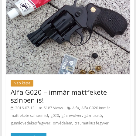
Nap képe
Alfa G020 – immár mattfekete
színben is!
,
2016-07-13
5187 Views
Alfa
Alfa G020 immár
,
,
,
,
mattfekete színben is!
g020
gázrevolver
gázriasztó
,
,
gumilövedékes fegyver
önvédelem
traumatikus fegyver