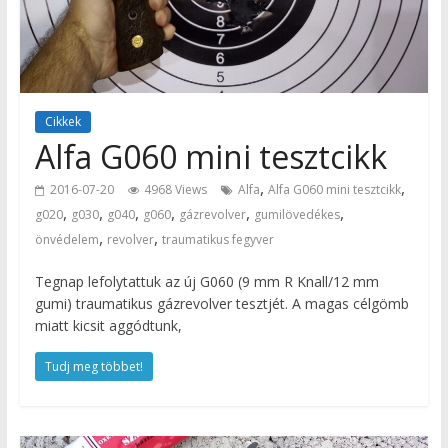
Cikkek
Alfa G060 mini tesztcikk
,
,
2016-07-20
4968 Views
Alfa
Alfa G060 mini tesztcikk
,
,
,
,
,
,
g020
g030
g040
g060
gázrevolver
gumilövedékes
,
,
önvédelem
revolver
traumatikus fegyver
Tegnap lefolytattuk az új G060 (9 mm R Knall/12 mm
gumi) traumatikus gázrevolver tesztjét. A magas célgömb
miatt kicsit aggódtunk,
Tudj meg többet!