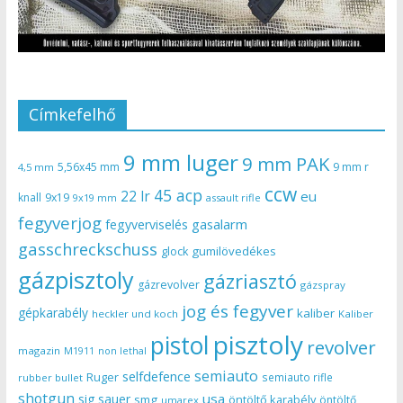
Címkefelhő
9 mm luger
9 mm PAK
5,56x45 mm
9 mm r
4,5 mm
ccw
45 acp
22 lr
eu
knall
9x19
9x19 mm
assault rifle
fegyverjog
gasalarm
fegyverviselés
gasschreckschuss
gumilövedékes
glock
gázpisztoly
gázriasztó
gázrevolver
gázspray
jog és fegyver
gépkarabély
kaliber
heckler und koch
Kaliber
pisztoly
pistol
revolver
magazin
non lethal
M1911
semiauto
selfdefence
Ruger
semiauto rifle
rubber bullet
shotgun
usa
sig sauer
smg
öntöltő karabély
öntöltő
umarex