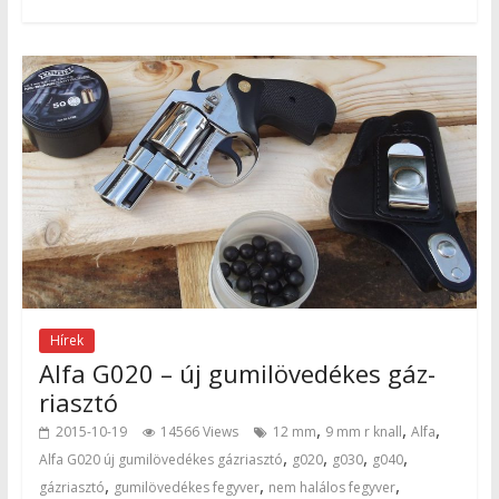
Hírek
Alfa G020 – új gumilövedékes gáz-
riasztó
,
,
,
2015-10-19
14566 Views
12 mm
9 mm r knall
Alfa
,
,
,
,
Alfa G020 új gumilövedékes gázriasztó
g020
g030
g040
,
,
,
gázriasztó
gumilövedékes fegyver
nem halálos fegyver