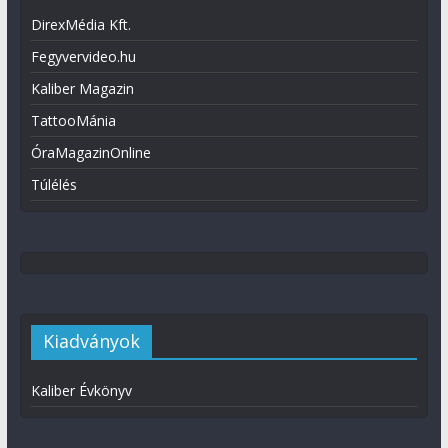
DirexMédia Kft.
Fegyvervideo.hu
Kaliber Magazin
TattooMánia
ÓraMagazinOnline
Túlélés
Kiadványok
Kaliber Évkönyv