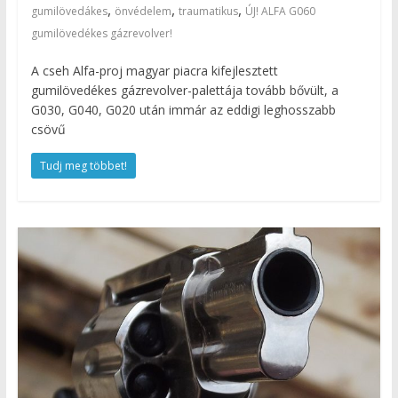
,
,
,
gumilövedákes
önvédelem
traumatikus
ÚJ! ALFA G060
gumilövedékes gázrevolver!
A cseh Alfa-proj magyar piacra kifejlesztett
gumilövedékes gázrevolver-palettája tovább bővült, a
G030, G040, G020 után immár az eddigi leghosszabb
csövű
Tudj meg többet!