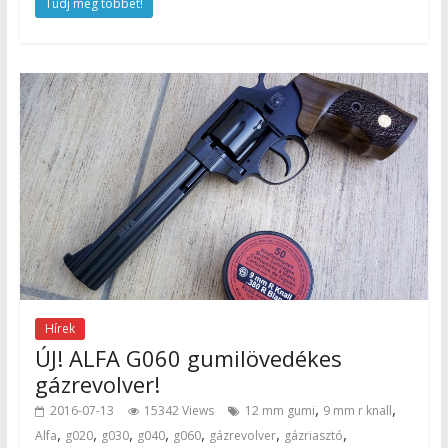
Tudj meg többet!
Hírek
ÚJ! ALFA G060 gumilövedékes
gázrevolver!
,
,
2016-07-13
15342 Views
12 mm gumi
9 mm r knall
,
,
,
,
,
,
,
Alfa
g020
g030
g040
g060
gázrevolver
gázriasztó