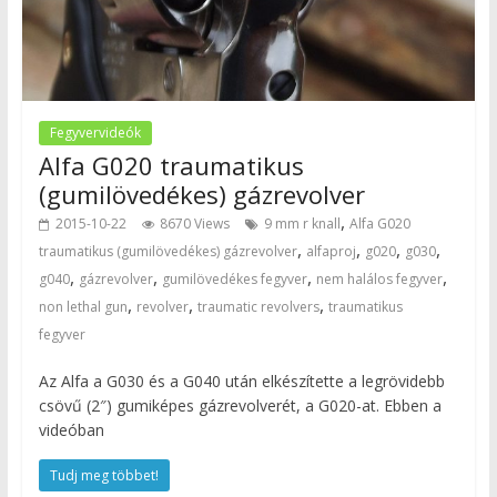
Fegyvervideók
Alfa G020 traumatikus
(gumilövedékes) gázrevolver
,
2015-10-22
8670 Views
9 mm r knall
Alfa G020
,
,
,
,
traumatikus (gumilövedékes) gázrevolver
alfaproj
g020
g030
,
,
,
,
g040
gázrevolver
gumilövedékes fegyver
nem halálos fegyver
,
,
,
non lethal gun
revolver
traumatic revolvers
traumatikus
fegyver
Az Alfa a G030 és a G040 után elkészítette a legrövidebb
csövű (2″) gumiképes gázrevolverét, a G020-at. Ebben a
videóban
Tudj meg többet!