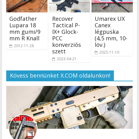
Godfather
Recover
Umarex UX
Lupara 18
Tactical P-
Canex
mm gumi/9
IX+ Glock-
légpuska
mm R Knall
PCC
(4,5 mm, 10-
konverziós
löv.)
2012-11-28
szett
2025-11-10
2023-04-21
Kövess bennünket X.COM oldalunkon!