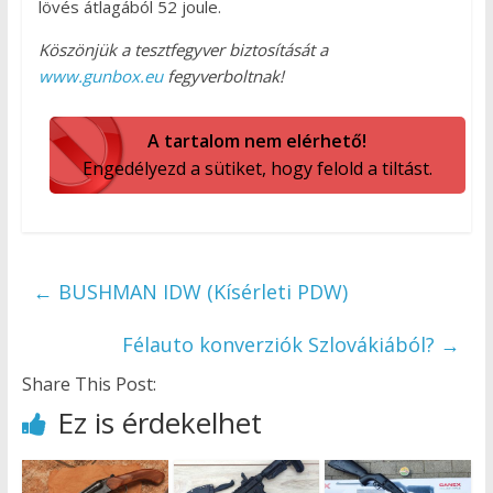
lövés átlagából 52 joule.
Köszönjük a tesztfegyver biztosítását a
www.gunbox.eu
fegyverboltnak!
A tartalom nem elérhető!
Engedélyezd a sütiket, hogy felold a tiltást.
←
BUSHMAN IDW (Kísérleti PDW)
Félauto konverziók Szlovákiából?
→
Share This Post:
Ez is érdekelhet