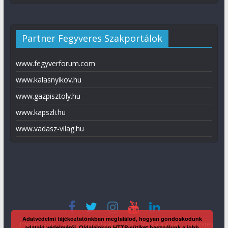
Partner Fegyveres Szakportálok
www.fegyverforum.com
www.kalasnyikov.hu
www.gazpisztoly.hu
www.kapszli.hu
www.vadasz-vilag.hu
Adatvédelmi tájékoztatónkban megtalálod, hogyan gondoskodunk
Impresszum
Adatvédelmi tájékoztató
Média ajánlat
Előfizetés
adataid védelméről. Oldalainkon HTTP-sütiket használunk a jobb