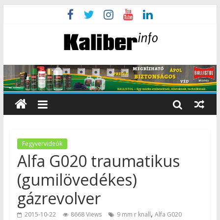
Fegyvervideók
Alfa G020 traumatikus
(gumilövedékes)
gázrevolver
,
2015-10-22
8668 Views
9 mm r knall
Alfa G020