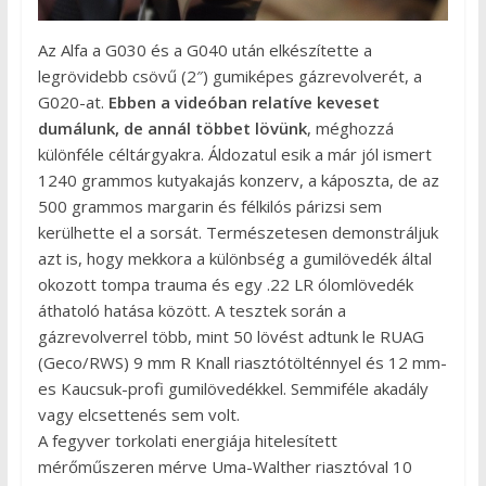
Az Alfa a G030 és a G040 után elkészítette a
legrövidebb csövű (2″) gumiképes gázrevolverét, a
G020-at.
Ebben a videóban relatíve keveset
dumálunk, de annál többet lövünk
, méghozzá
különféle céltárgyakra. Áldozatul esik a már jól ismert
1240 grammos kutyakajás konzerv, a káposzta, de az
500 grammos margarin és félkilós párizsi sem
kerülhette el a sorsát. Természetesen demonstráljuk
azt is, hogy mekkora a különbség a gumilövedék által
okozott tompa trauma és egy .22 LR ólomlövedék
áthatoló hatása között. A tesztek során a
gázrevolverrel több, mint 50 lövést adtunk le RUAG
(Geco/RWS) 9 mm R Knall riasztótölténnyel és 12 mm-
es Kaucsuk-profi gumilövedékkel. Semmiféle akadály
vagy elcsettenés sem volt.
A fegyver torkolati energiája hitelesített
mérőműszeren mérve Uma-Walther riasztóval 10