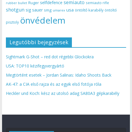
semiauto
selfdefence
Ruger
semiauto rifle
rubber bullet
shotgun
usa
sig sauer
smg
öntöltő karabély
öntöltő
umarex
önvédelem
pisztoly
Legutóbbi bejegyzések
Sightmark G-Shot – red dot régebbi Glockokra
USA: TOP10 kézifegyvergyártó
Megtörtént esetek – Jordan Salinas: Idaho Shoots Back
AK-47: a CIA első rajza és az egyik első fotója róla
Heckler und Koch: kész az utolsó adag SA80A3 gépkarabély