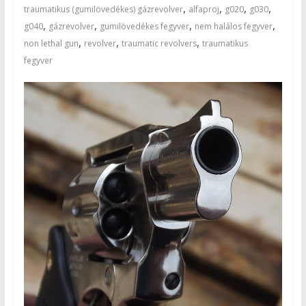
,
,
,
,
traumatikus (gumilövedékes) gázrevolver
alfaproj
g020
g030
,
,
,
,
g040
gázrevolver
gumilövedékes fegyver
nem halálos fegyver
,
,
,
non lethal gun
revolver
traumatic revolvers
traumatikus
fegyver