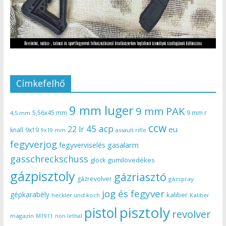
Címkefelhő
9 mm luger
9 mm PAK
5,56x45 mm
9 mm r
4,5 mm
ccw
45 acp
22 lr
eu
knall
9x19
9x19 mm
assault rifle
fegyverjog
gasalarm
fegyverviselés
gasschreckschuss
gumilövedékes
glock
gázpisztoly
gázriasztó
gázrevolver
gázspray
jog és fegyver
gépkarabély
kaliber
heckler und koch
Kaliber
pisztoly
pistol
revolver
magazin
non lethal
M1911