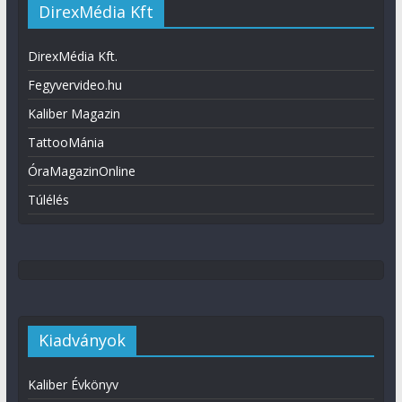
DirexMédia Kft
DirexMédia Kft.
Fegyvervideo.hu
Kaliber Magazin
TattooMánia
ÓraMagazinOnline
Túlélés
Kiadványok
Kaliber Évkönyv