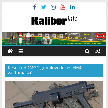
Keserű HDMGC gumilövedékes +M4
válltámaszű