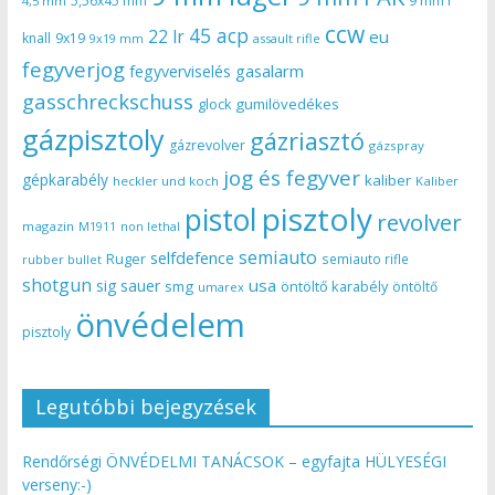
5,56x45 mm
9 mm r
4,5 mm
ccw
45 acp
22 lr
eu
knall
9x19
9x19 mm
assault rifle
fegyverjog
gasalarm
fegyverviselés
gasschreckschuss
gumilövedékes
glock
gázpisztoly
gázriasztó
gázrevolver
gázspray
jog és fegyver
gépkarabély
kaliber
heckler und koch
Kaliber
pisztoly
pistol
revolver
magazin
non lethal
M1911
semiauto
selfdefence
Ruger
semiauto rifle
rubber bullet
shotgun
usa
sig sauer
smg
öntöltő karabély
öntöltő
umarex
önvédelem
pisztoly
Legutóbbi bejegyzések
Rendőrségi ÖNVÉDELMI TANÁCSOK – egyfajta HÜLYESÉGI
verseny:-)