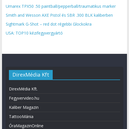
Umarex TPX50 .50 paintball/pepperball/traumatikus marker
Smith and Wesson AXE Pistol és SBR .300 BLK kaliberben
Sightmark G-Shot – red dot régebbi Glockokra
USA: TOP10 kézifegyvergyártó
DirexMédia Kft
DirexMédia Kft.
Fegyvervideo.hu
Kaliber Magazin
TattooMánia
ÓraMagazinOnline