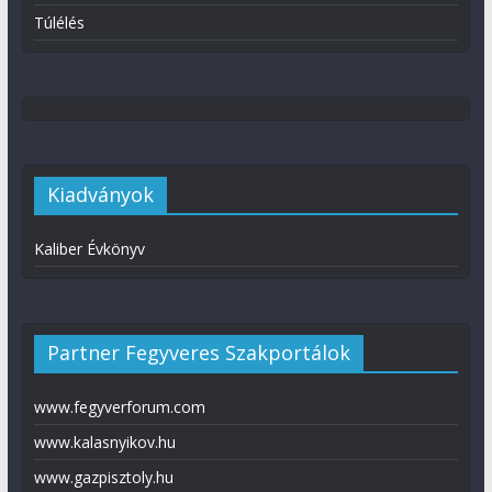
Túlélés
Kiadványok
Kaliber Évkönyv
Partner Fegyveres Szakportálok
www.fegyverforum.com
www.kalasnyikov.hu
www.gazpisztoly.hu