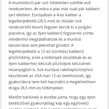
A muníciókról pár szó: hihetetlen sokféle volt
rendszerben, de mára a piac már csak pár kalibert
tart életben. Európában a 4-es kaliber a
legelterjedtebb (26,5 mm) és miután sok
rendszerből kivont fegyver került ki a polgári
piacokra, így az ilyen kaliberű fegyverek szinte
mindenhol megtalálhatóak és a muníció
beszerzése sem jelenthet gondot. A
legelterjedtebb a 12-es (sörétes) kaliberű
jelzőtöltény, ezek a töltények olcsóbbak és az
ilyen kaliberhez készült pisztolyok készülnek
műanyagból is. Sok európai rakétapisztolyhoz
készítenek az USA-ban 12-es betétcsövet, így
gyakorlásra nem kell használni a meglehetősen
drága 26,5 mm-es töltényeket.
Mielőtt bárkinek is eszébe jutna, hogy egy ilyen
betétcsővel gyakorlatilag kap egy egylövetű