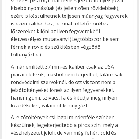
sörétes pisztolyt, hát nem! A jelzőtöltények jóval
kisebb nyomásúak (és jellemzően rövidebbek),
ezért is készülhetnek teljesen műanyag fegyverek
is ezen kaliberhez, normál töltetű sörétes
lőszereket kilőni az ilyen fegyverekből
életveszélyes mutatvány! (Legtöbbször be sem
férnek a rövid és szűkítésben végződő
töltényűrbe.)
A már említett 37 mm-es kaliber csak az USA
piacain létezik, máshol nem terjedt el, talán csak
rendvédelmi szerveknél, de ott viszont nem a
jelzőtöltényeket lőnek az ilyen fegyverekkel,
hanem gumi, szivacs, fa és kitudja még milyen
lövedékeket, valamint könnygázt.
A jelzőtöltények csillagai mindenféle színben
készülnek, legelterjedtebb a piros szín, mely a
vészhelyzetet jelöli, de van még fehér, zöld és