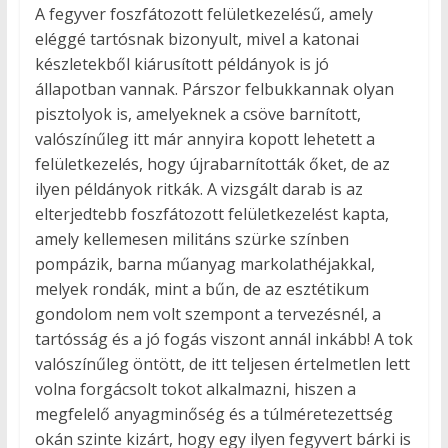
A fegyver foszfátozott felületkezelésű, amely
eléggé tartósnak bizonyult, mivel a katonai
készletekből kiárusított példányok is jó
állapotban vannak. Párszor felbukkannak olyan
pisztolyok is, amelyeknek a csöve barnított,
valószínűleg itt már annyira kopott lehetett a
felületkezelés, hogy újrabarnították őket, de az
ilyen példányok ritkák. A vizsgált darab is az
elterjedtebb foszfátozott felületkezelést kapta,
amely kellemesen militáns szürke színben
pompázik, barna műanyag markolathéjakkal,
melyek rondák, mint a bűn, de az esztétikum
gondolom nem volt szempont a tervezésnél, a
tartósság és a jó fogás viszont annál inkább! A tok
valószínűleg öntött, de itt teljesen értelmetlen lett
volna forgácsolt tokot alkalmazni, hiszen a
megfelelő anyagminőség és a túlméretezettség
okán szinte kizárt, hogy egy ilyen fegyvert bárki is