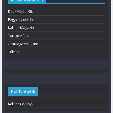
DirexMédia Kft.
Fegyvervideo.hu
Kaliber Magazin
TattooMánia
ÓraMagazinOnline
Túlélés
Kiadványok
Kaliber Évkönyv