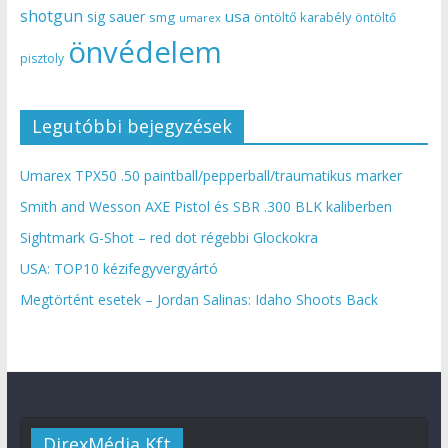
shotgun
usa
sig sauer
smg
öntöltő karabély
öntöltő
umarex
önvédelem
pisztoly
Legutóbbi bejegyzések
Umarex TPX50 .50 paintball/pepperball/traumatikus marker
Smith and Wesson AXE Pistol és SBR .300 BLK kaliberben
Sightmark G-Shot – red dot régebbi Glockokra
USA: TOP10 kézifegyvergyártó
Megtörtént esetek – Jordan Salinas: Idaho Shoots Back
DirexMédia Kft