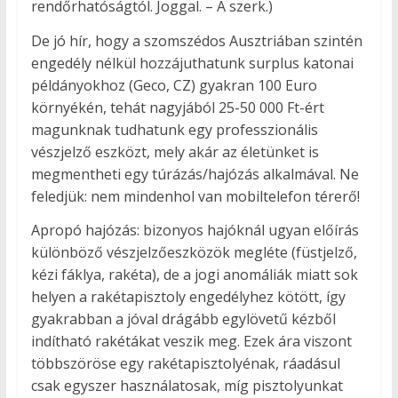
rendőrhatóságtól. Joggal. – A szerk.)
De jó hír, hogy a szomszédos Ausztriában szintén
engedély nélkül hozzájuthatunk surplus katonai
példányokhoz (Geco, CZ) gyakran 100 Euro
környékén, tehát nagyjából 25-50 000 Ft-ért
magunknak tudhatunk egy professzionális
vészjelző eszközt, mely akár az életünket is
megmentheti egy túrázás/hajózás alkalmával. Ne
feledjük: nem mindenhol van mobiltelefon térerő!
Apropó hajózás: bizonyos hajóknál ugyan előírás
különböző vészjelzőeszközök megléte (füstjelző,
kézi fáklya, rakéta), de a jogi anomáliák miatt sok
helyen a rakétapisztoly engedélyhez kötött, így
gyakrabban a jóval drágább egylövetű kézből
indítható rakétákat veszik meg. Ezek ára viszont
többszöröse egy rakétapisztolyénak, ráadásul
csak egyszer használatosak, míg pisztolyunkat