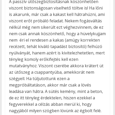
A passzív ütőszegbiztosításnak köszönhetően
viszont biztonságosan viselhető töltve is! Ha lőni
is akarunk, már csak a kakast kell hátrahúzni, ami
viszont erőt próbáló feladat. Nekem fogásváltás
nélkül még nem sikerült ezt véghezvinnem, de ez
nem csak annak köszönhető, hogy a hüvelykujjam
nem
éri el rendesen a kakas (amúgy korrekten
recézett, tehát kiváló tapadást biztosító) felhúzó
nyúlványát, hanem azért is kivitelezhetetlen, mert
tényleg komoly erőkifejtés kell ezen
mutatványhoz. Viszont cserébe akkora krátert üt
az ütőszeg a csappantyúba, amekkorát nem
szégyell. Ha túljutottunk ezen a
megpróbáltatáson, akkor már csak a lövés
leadása van hátra. A sütés kemény, mint a beton,
de ez itt tényleg érdektelen, hiszen ezekkel a
fegyverekkel a célzás abban merül ki, hogy
nagyjából milyen szögben lövünk az égbolt felé.