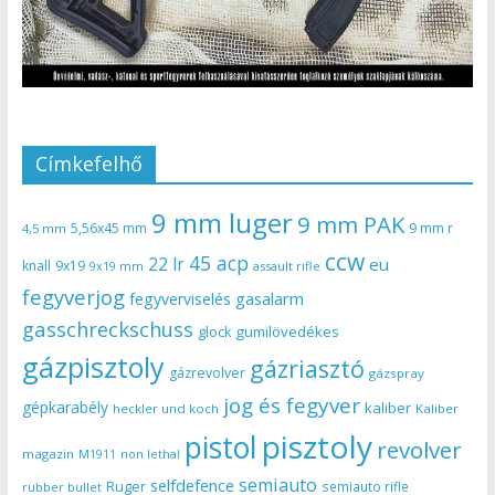
Címkefelhő
9 mm luger
9 mm PAK
5,56x45 mm
9 mm r
4,5 mm
ccw
45 acp
22 lr
eu
knall
9x19
9x19 mm
assault rifle
fegyverjog
gasalarm
fegyverviselés
gasschreckschuss
gumilövedékes
glock
gázpisztoly
gázriasztó
gázrevolver
gázspray
jog és fegyver
gépkarabély
kaliber
heckler und koch
Kaliber
pisztoly
pistol
revolver
magazin
non lethal
M1911
semiauto
selfdefence
Ruger
semiauto rifle
rubber bullet