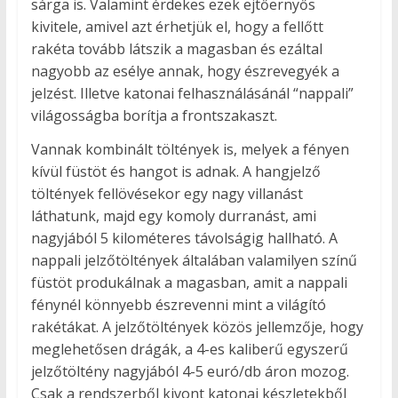
sárga is. Valamint érdekes ezek ejtőernyős
kivitele, amivel azt érhetjük el, hogy a fellőtt
rakéta tovább látszik a magasban és ezáltal
nagyobb az esélye annak, hogy észrevegyék a
jelzést. Illetve katonai felhasználásánál “nappali”
világosságba borítja a frontszakaszt.
Vannak kombinált töltények is, melyek a fényen
kívül füstöt és hangot is adnak. A hangjelző
töltények fellövésekor egy nagy villanást
láthatunk, majd egy komoly durranást, ami
nagyjából 5 kilométeres távolságig hallható. A
nappali jelzőtöltények általában valamilyen színű
füstöt produkálnak a magasban, amit a nappali
fénynél könnyebb észrevenni mint a világító
rakétákat. A jelzőtöltények közös jellemzője, hogy
meglehetősen drágák, a 4-es kaliberű egyszerű
jelzőtöltény nagyjából 4-5 euró/db áron mozog.
Csak a rendszerből kivont katonai készletekből