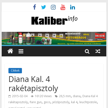
Cikkek
Diana Kal. 4
rakétapisztoly
,
,
2015-02-04
16120 Views
26,5 mm
diana
Diana Kal 4
,
,
,
,
,
,
rakétapisztoly
flare gun
geco
jelzőpisztoly
kal 4
leuchtpistole
,