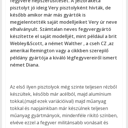
fegyvere népszerűsítését. A jelzőrakéta
pisztolyt jó ideig Very pisztolyként hívták, de
később amikor már más gyártók is
megjelentették saját modelljeiket Very úr neve
elhalványult. Számtalan neves fegyvergyártó
készítette el saját modelljét, mint például a brit
Webley&Scott, a német Walther , a cseh CZ ,az
amerikai Remington vagy a cikkben szereplő
példány gyártója a kiváló légfegyvereiről ismert
német Diana.
Az első ilyen pisztolyok még szinte teljesen rézből
készültek, később már acélból, majd alumínium
tokkal,(majd ezek variációival) majd műanyag
tokkal és napjainkban már készülnek teljesen
műanyag gyártmányok, mindenféle rikító színben,
elvéve ezzel a fegyver militánsabb vonásait és