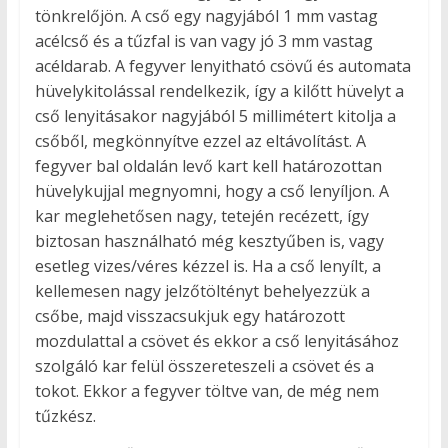
tönkrelőjön. A cső egy nagyjából 1 mm vastag
acélcső és a tűzfal is van vagy jó 3 mm vastag
acéldarab. A fegyver lenyitható csövű és automata
hüvelykitolással rendelkezik, így a kilőtt hüvelyt a
cső lenyitásakor nagyjából 5 millimétert kitolja a
csőből, megkönnyítve ezzel az eltávolítást. A
fegyver bal oldalán levő kart kell határozottan
hüvelykujjal megnyomni, hogy a cső lenyíljon. A
kar meglehetősen nagy, tetején recézett, így
biztosan használható még kesztyűben is, vagy
esetleg vizes/véres kézzel is. Ha a cső lenyílt, a
kellemesen nagy jelzőtöltényt behelyezzük a
csőbe, majd visszacsukjuk egy határozott
mozdulattal a csövet és ekkor a cső lenyitásához
szolgáló kar felül összereteszeli a csövet és a
tokot. Ekkor a fegyver töltve van, de még nem
tűzkész.