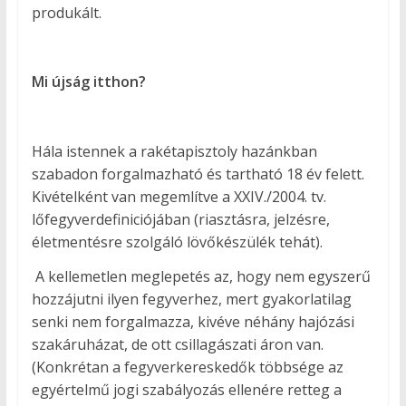
produkált.
Mi újság itthon?
Hála istennek a rakétapisztoly hazánkban
szabadon forgalmazható és tartható 18 év felett.
Kivételként van megemlítve a XXIV./2004. tv.
lőfegyverdefiniciójában (riasztásra, jelzésre,
életmentésre szolgáló lövőkészülék tehát).
A kellemetlen meglepetés az, hogy nem egyszerű
hozzájutni ilyen fegyverhez, mert gyakorlatilag
senki nem forgalmazza, kivéve néhány hajózási
szakáruházat, de ott csillagászati áron van.
(Konkrétan a fegyverkereskedők többsége az
egyértelmű jogi szabályozás ellenére retteg a