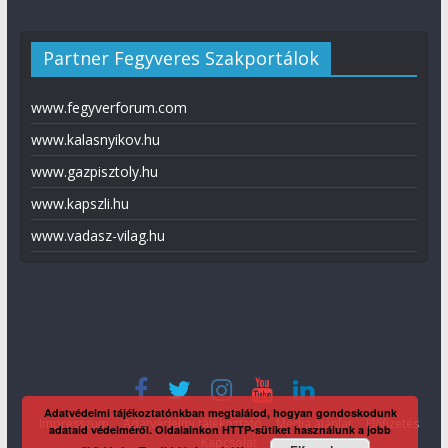
Partner Fegyveres Szakportálok
www.fegyverforum.com
www.kalasnyikov.hu
www.gazpisztoly.hu
www.kapszli.hu
www.vadasz-vilag.hu
Adatvédelmi tájékoztatónkban megtalálod, hogyan gondoskodunk
Impresszum
Adatvédelmi tájékoztató
Média ajánlat
Előfizetés
adataid védelméről. Oldalainkon HTTP-sütiket használunk a jobb
Kapcsolat