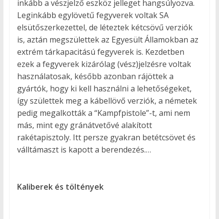
inkább a vészjelző eszköz jelleget hangsúlyozva.
Leginkább egylövetű fegyverek voltak SA
elsütőszerkezettel, de léteztek kétcsövű verziók
is, aztán megszülettek az Egyesült Államokban az
extrém tárkapacitású fegyverek is. Kezdetben
ezek a fegyverek kizárólag (vész)jelzésre voltak
használatosak, később azonban rájöttek a
gyártók, hogy ki kell használni a lehetőségeket,
így születtek meg a kábellövő verziók, a németek
pedig megalkották a “Kampfpistole”-t, ami nem
más, mint egy gránátvetővé alakított
rakétapisztoly. Itt persze gyakran betétcsövet és
válltámaszt is kapott a berendezés.…
Kaliberek és töltények