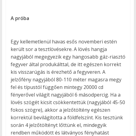
A próba
Egy kellemetlenül havas esős novemberi estén
került sor a tesztlövésekre. A lövés hangja
nagyjából megegyezik egy hangosabb gáz-riasztó
fegyver által produkálttal, de itt egészen korrekt
kis visszarúgás is érezhető a fegyveren. A
jelzőfény nagyjából 80-110 méter magasra megy
fel és típustól függően mintegy 20000 cd
fényerővel világít nagyjából 6 másodpercig. Ha a
lövés szögét kicsit csökkentettük (nagyjából 45-50
fokos szögre), akkor a jelzőtöltény egészen
korrektül bevilágította a földfelszínt. Kis tesztünk
során 4 jelzőtöltényt lőttünk el, mindegyik
rendben működött és látványos fényhatást