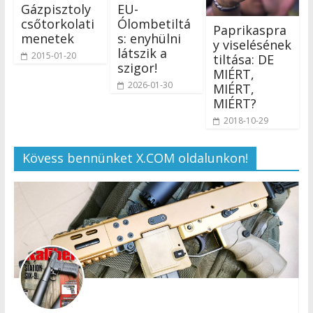
Gázpisztoly
EU-
csőtorkolati
Ólombetiltá
Paprikaspra
menetek
s: enyhülni
y viselésének
látszik a
2015-01-20
tiltása: DE
szigor!
MIÉRT,
2026-01-30
MIÉRT,
MIÉRT?
2018-10-29
Kövess bennünket X.COM oldalunkon!