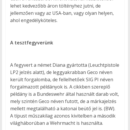
lehet kedvezőbb áron töltényhez jutni, de
jellemzően vagy az USA-ban, vagy olyan helyen,
ahol engedélyköteles.
A tesztfegyverünk
A fegyvert a német Diana gyártotta (Leuchtpistole
LP2 jelzés alatt), de leggyakrabban Geco néven
került forgalomba, de fellelhetőek SIG PI néven
forgalmazott példányok is. A cikkben szereplő
példány is a Bundeswehr által használt darab volt,
mely szintén Geco néven futott, de a márkajelzés
mellett megtalálható a katonai beütő jel is. (BW).
A típust műszakilag azonos kivitelben a második
világháborúban a Wehrmacht is használta.