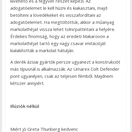
kivehető és a fegyver részét képezi. Az
adogatóelemet le kell húzni és kiakasztani, majd
betölteni a lövedékeket és visszafordítani az
adogatóelemet. Ha megtöltöttük, akkor a műanyag
markolathéjat vissza lehet tolni/pattintani a helyére.
Érdekes finomság, hogy az eredeti Makarovon a
markolathéjat tartó egy nagy csavar imitációját
kialakították a markolat hátulján.
A derék ázsiai gyártók persze ugyanezt a konstrukciót
más típusnál is alkalmazzák. Az Umarex Colt Defender
pont ugyanilyen, csak az teljesen fémből. Majdnem
kétszer annyiért.
Illúziók nélkül
Miért jó Greta Thunberg kedvenc