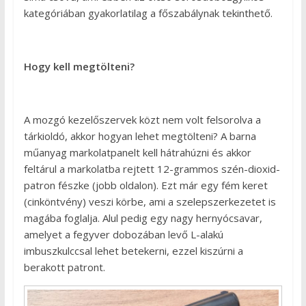
kategóriában gyakorlatilag a főszabálynak tekinthető.
Hogy kell megtölteni?
A mozgó kezelőszervek közt nem volt felsorolva a
tárkioldó, akkor hogyan lehet megtölteni? A barna
műanyag markolatpanelt kell hátrahúzni és akkor
feltárul a markolatba rejtett 12-grammos szén-dioxid-
patron fészke (jobb oldalon). Ezt már egy fém keret
(cinköntvény) veszi körbe, ami a szelepszerkezetet is
magába foglalja. Alul pedig egy nagy hernyócsavar,
amelyet a fegyver dobozában levő L-alakú
imbuszkulccsal lehet betekerni, ezzel kiszúrni a
berakott patront.