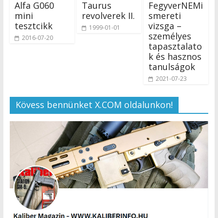
Alfa G060
Taurus
FegyverNEMi
mini
revolverek II.
smereti
tesztcikk
vizsga –
1999-01-01
személyes
2016-07-20
tapasztalato
k és hasznos
tanulságok
2021-07-23
Kövess bennünket X.COM oldalunkon!