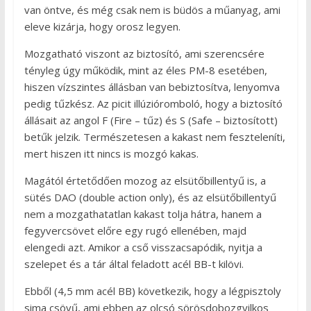
van öntve, és még csak nem is büdös a műanyag, ami
eleve kizárja, hogy orosz legyen.
Mozgatható viszont az biztosító, ami szerencsére
tényleg úgy működik, mint az éles PM-8 esetében,
hiszen vízszintes állásban van bebiztosítva, lenyomva
pedig tűzkész. Az picit illúzióromboló, hogy a biztosító
állásait az angol F (Fire – tűz) és S (Safe – biztosított)
betűk jelzik. Természetesen a kakast nem feszteleníti,
mert hiszen itt nincs is mozgó kakas.
Magától értetődően mozog az elsütőbillentyű is, a
sütés DAO (double action only), és az elsütőbillentyű
nem a mozgathatatlan kakast tolja hátra, hanem a
fegyvercsövet előre egy rugó ellenében, majd
elengedi azt. Amikor a cső visszacsapódik, nyitja a
szelepet és a tár által feladott acél BB-t kilövi.
Ebből (4,5 mm acél BB) következik, hogy a légpisztoly
sima csövű, ami ebben az olcsó sörösdobozgyilkos