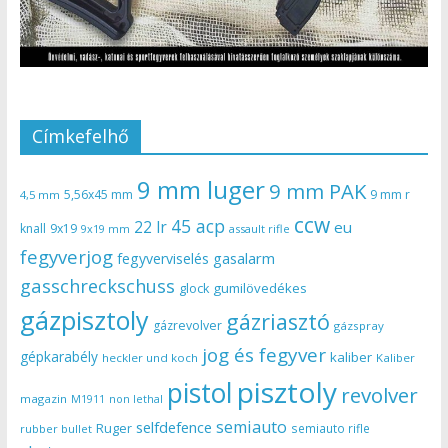
Címkefelhő
9 mm luger
9 mm PAK
5,56x45 mm
9 mm r
4,5 mm
ccw
45 acp
22 lr
eu
knall
9x19
9x19 mm
assault rifle
fegyverjog
gasalarm
fegyverviselés
gasschreckschuss
gumilövedékes
glock
gázpisztoly
gázriasztó
gázrevolver
gázspray
jog és fegyver
gépkarabély
kaliber
heckler und koch
Kaliber
pisztoly
pistol
revolver
magazin
non lethal
M1911
semiauto
selfdefence
Ruger
semiauto rifle
rubber bullet