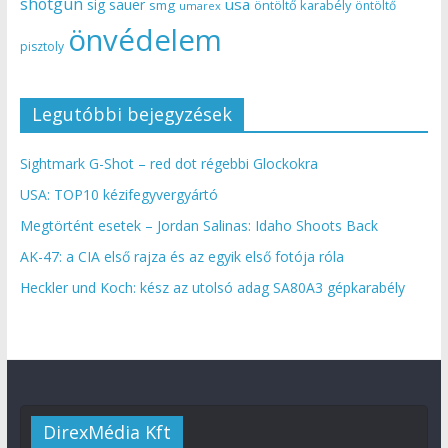
shotgun
usa
sig sauer
smg
öntöltő karabély
öntöltő
umarex
önvédelem
pisztoly
Legutóbbi bejegyzések
Sightmark G-Shot – red dot régebbi Glockokra
USA: TOP10 kézifegyvergyártó
Megtörtént esetek – Jordan Salinas: Idaho Shoots Back
AK-47: a CIA első rajza és az egyik első fotója róla
Heckler und Koch: kész az utolsó adag SA80A3 gépkarabély
DirexMédia Kft