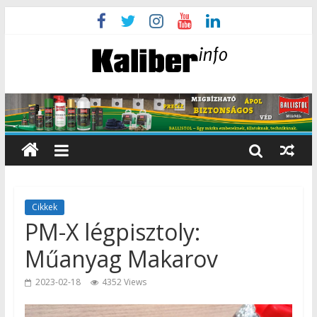
Cikkek
PM-X légpisztoly:
Műanyag Makarov
2023-02-18
4352 Views