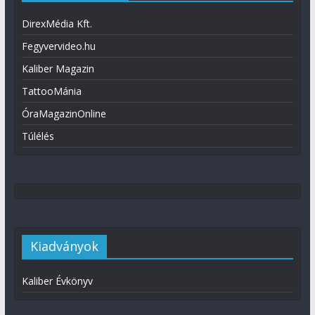
DirexMédia Kft.
Fegyvervideo.hu
Kaliber Magazin
TattooMánia
ÓraMagazinOnline
Túlélés
Kiadványok
Kaliber Évkönyv