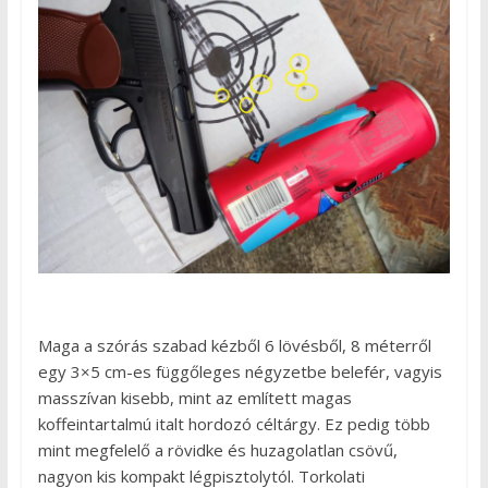
Maga a szórás szabad kézből 6 lövésből, 8 méterről
egy 3×5 cm-es függőleges négyzetbe belefér, vagyis
masszívan kisebb, mint az említett magas
koffeintartalmú italt hordozó céltárgy. Ez pedig több
mint megfelelő a rövidke és huzagolatlan csövű,
nagyon kis kompakt légpisztolytól. Torkolati