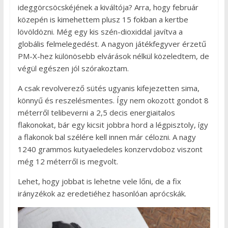
ideggörcsöcskéjének a kiváltója? Arra, hogy február
közepén is kimehettem plusz 15 fokban a kertbe
lövöldözni. Még egy kis szén-dioxiddal javítva a
globális felmelegedést. A nagyon játékfegyver érzetű
PM-X-hez különösebb elvárások nélkül közeledtem, de
végül egészen jól szórakoztam.
A csak revolverező sütés ugyanis kifejezetten sima,
könnyű és reszelésmentes. Így nem okozott gondot 8
méterről telibeverni a 2,5 decis energiaitalos
flakonokat, bár egy kicsit jobbra hord a légpisztoly, így
a flakonok bal szélére kell innen már célozni. A nagy
1240 grammos kutyaeledeles konzervdoboz viszont
még 12 méterről is megvolt.
Lehet, hogy jobbat is lehetne vele lőni, de a fix
irányzékok az eredetiéhez hasonlóan aprócskák.