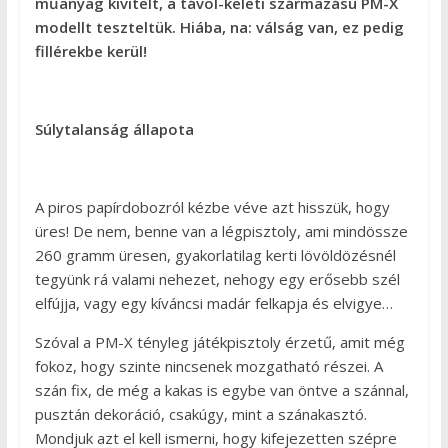
műanyag kivitelt, a távol-keleti származású PM-X
modellt teszteltük. Hiába, na: válság van, ez pedig
fillérekbe kerül!
Súlytalanság állapota
A piros papírdobozról kézbe véve azt hisszük, hogy
üres! De nem, benne van a légpisztoly, ami mindössze
260 gramm üresen, gyakorlatilag kerti lövöldözésnél
tegyünk rá valami nehezet, nehogy egy erősebb szél
elfújja, vagy egy kíváncsi madár felkapja és elvigye…
Szóval a PM-X tényleg játékpisztoly érzetű, amit még
fokoz, hogy szinte nincsenek mozgatható részei. A
szán fix, de még a kakas is egybe van öntve a szánnal,
pusztán dekoráció, csakúgy, mint a szánakasztó.
Mondjuk azt el kell ismerni, hogy kifejezetten szépre