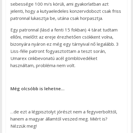
sebessége 100 m/s körüli, ami gyakorlatban azt
jelenti, hogy a kutyaeledeles konzervdobozt csak friss
patronnal lukasztja be, utána csak horpasztja.
Egy patronnal (lásd a fenti 15 fokban) 4 tárat tudtam
ellőni, mielőtt az ereje érezhetően csökkent volna,
bizonyára nyáron ez még egy tárnyival nő legalább. 3
Liss-féle patront fogyasztottam a teszt során,
Umarex cinkbevonatú acél gömblövedéket
használtam, probléma nem volt.
Még olcsóbb is lehetne…
…de ezt a légpisztolyt jórészt nem a fegyverbolttól,
hanem a magyar államtól veszed meg. Miért is?
Nézzük meg!