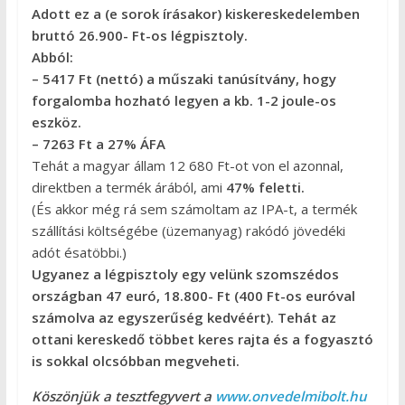
Adott ez a (e sorok írásakor) kiskereskedelemben
bruttó 26.900- Ft-os légpisztoly.
Abból:
– 5417 Ft (nettó) a műszaki tanúsítvány, hogy
forgalomba hozható legyen a kb. 1-2 joule-os
eszköz.
– 7263 Ft a 27% ÁFA
Tehát a magyar állam 12 680 Ft-ot von el azonnal,
direktben a termék árából, ami
47% feletti.
(És akkor még rá sem számoltam az IPA-t, a termék
szállítási költségébe (üzemanyag) rakódó jövedéki
adót ésatöbbi.)
Ugyanez a légpisztoly egy velünk szomszédos
országban 47 euró, 18.800- Ft (400 Ft-os euróval
számolva az egyszerűség kedvéért). Tehát az
ottani kereskedő többet keres rajta és a fogyasztó
is sokkal olcsóbban megveheti.
Köszönjük a tesztfegyvert a
www.onvedelmibolt.hu