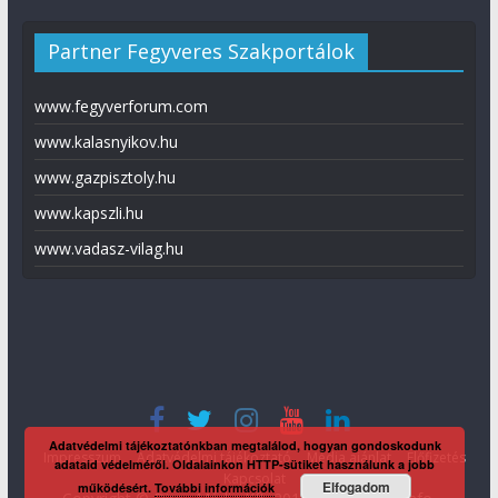
Partner Fegyveres Szakportálok
www.fegyverforum.com
www.kalasnyikov.hu
www.gazpisztoly.hu
www.kapszli.hu
www.vadasz-vilag.hu
Adatvédelmi tájékoztatónkban megtalálod, hogyan gondoskodunk
Impresszum
Adatvédelmi tájékoztató
Média ajánlat
Előfizetés
adataid védelméről. Oldalainkon HTTP-sütiket használunk a jobb
Kapcsolat
Elfogadom
működésért.
További információk