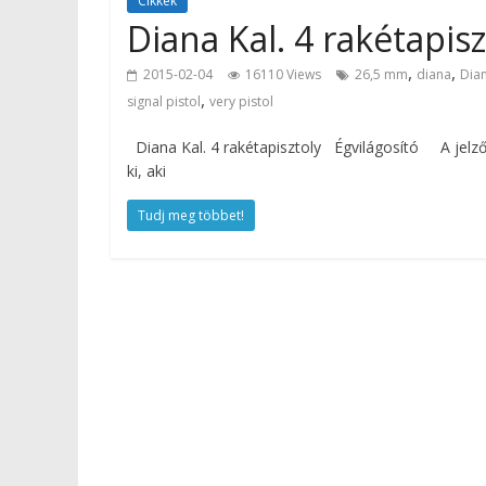
Cikkek
Diana Kal. 4 rakétapisz
,
,
2015-02-04
16110 Views
26,5 mm
diana
Dian
,
signal pistol
very pistol
Diana Kal. 4 rakétapisztoly Égvilágosító A jelzőr
ki, aki
Tudj meg többet!