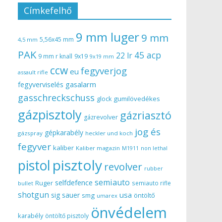
Címkefelhő
9 mm luger
9 mm
5,56x45 mm
4,5 mm
PAK
45 acp
22 lr
9 mm r knall
9x19
9x19 mm
ccw
fegyverjog
eu
assault rifle
gasalarm
fegyverviselés
gasschreckschuss
gumilövedékes
glock
gázpisztoly
gázriasztó
gázrevolver
jog és
gépkarabély
gázspray
heckler und koch
fegyver
kaliber
Kaliber magazin
non lethal
M1911
pisztoly
pistol
revolver
rubber
semiauto
selfdefence
Ruger
semiauto rifle
bullet
shotgun
usa
sig sauer
smg
öntöltő
umarex
önvédelem
karabély
öntöltő pisztoly