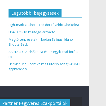
Legutóbbi bejegyzések
Sightmark G-Shot – red dot régebbi Glockokra
USA: TOP10 kézifegyvergyártó
Megtörtént esetek – Jordan Salinas: Idaho
Shoots Back
AK-47: a CIA első rajza és az egyik első fotója
róla
Heckler und Koch: kész az utolsó adag SA80A3
gépkarabély
Partner Fegyveres Szakportálok