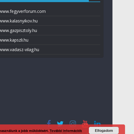
www.fegyverforum.com
www.kalasnyikov.hu
www.gazpisztoly.hu
www.kapszli.hu
www.vadasz-vilag.hu
Elfogadom
 használunk a jobb működésért.
További információk
tvédelmi tájékoztató
Média ajánlat
Előfizetés
Kapcsolat