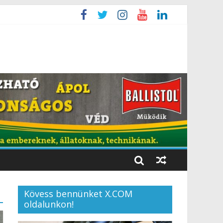
Kövess bennünket X.COM
oldalunkon!