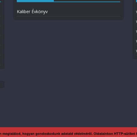
Kaliber Évkönyv
n megtalálod, hogyan gondoskodunk adataid védelméről. Oldalainkon HTTP-sütiket
Impresszum
Ada