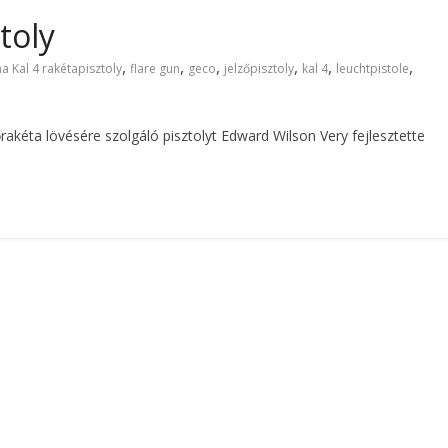
toly
,
,
,
,
,
,
a Kal 4 rakétapisztoly
flare gun
geco
jelzőpisztoly
kal 4
leuchtpistole
akéta lövésére szolgáló pisztolyt Edward Wilson Very fejlesztette