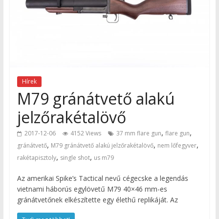
Hírek
M79 gránátvető alakú
jelzőrakétalövő
,
,
2017-12-06
4152 Views
37 mm flare gun
flare gun
,
,
,
gránátvető
M79 gránátvető alakú jelzőrakétalövő
nem lőfegyver
,
,
rakétapisztoly
single shot
us m79
Az amerikai Spike’s Tactical nevű cégecske a legendás
vietnami háborús egylövetű M79 40×46 mm-es
gránátvetőnek elkészítette egy élethű replikáját. Az