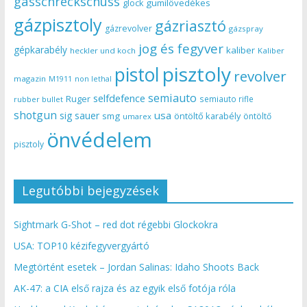
gasschreckschuss
gumilövedékes
glock
gázpisztoly
gázriasztó
gázrevolver
gázspray
jog és fegyver
gépkarabély
kaliber
heckler und koch
Kaliber
pisztoly
pistol
revolver
magazin
non lethal
M1911
semiauto
selfdefence
Ruger
semiauto rifle
rubber bullet
shotgun
usa
sig sauer
smg
öntöltő karabély
öntöltő
umarex
önvédelem
pisztoly
Legutóbbi bejegyzések
Sightmark G-Shot – red dot régebbi Glockokra
USA: TOP10 kézifegyvergyártó
Megtörtént esetek – Jordan Salinas: Idaho Shoots Back
AK-47: a CIA első rajza és az egyik első fotója róla