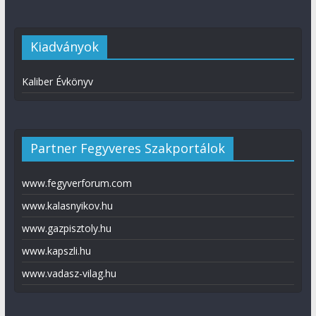
Kiadványok
Kaliber Évkönyv
Partner Fegyveres Szakportálok
www.fegyverforum.com
www.kalasnyikov.hu
www.gazpisztoly.hu
www.kapszli.hu
www.vadasz-vilag.hu