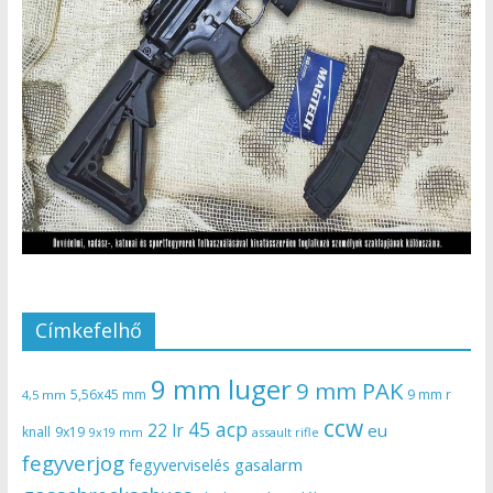
Címkefelhő
9 mm luger
9 mm PAK
5,56x45 mm
9 mm r
4,5 mm
ccw
45 acp
22 lr
eu
knall
9x19
9x19 mm
assault rifle
fegyverjog
gasalarm
fegyverviselés