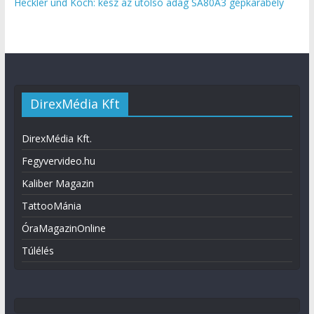
Heckler und Koch: kész az utolsó adag SA80A3 gépkarabély
DirexMédia Kft
DirexMédia Kft.
Fegyvervideo.hu
Kaliber Magazin
TattooMánia
ÓraMagazinOnline
Túlélés