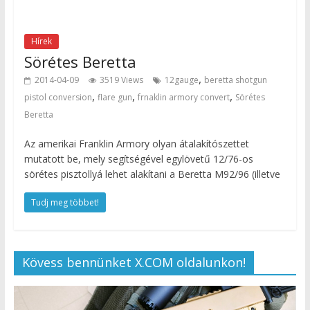
Hírek
Sörétes Beretta
,
2014-04-09
3519 Views
12gauge
beretta shotgun
,
,
,
pistol conversion
flare gun
frnaklin armory convert
Sörétes
Beretta
Az amerikai Franklin Armory olyan átalakítószettet
mutatott be, mely segítségével egylövetű 12/76-os
sörétes pisztollyá lehet alakítani a Beretta M92/96 (illetve
Tudj meg többet!
Kövess bennünket X.COM oldalunkon!