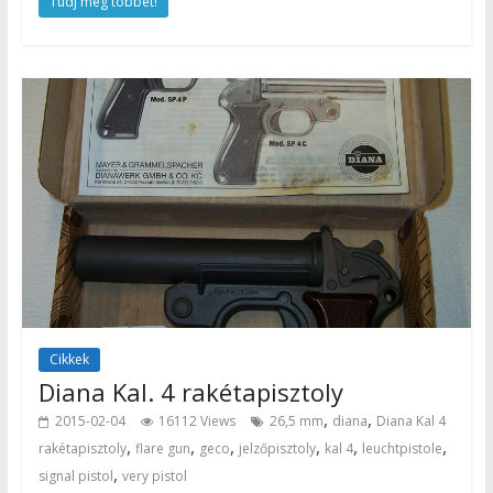
Tudj meg többet!
Cikkek
Diana Kal. 4 rakétapisztoly
,
,
2015-02-04
16112 Views
26,5 mm
diana
Diana Kal 4
,
,
,
,
,
,
rakétapisztoly
flare gun
geco
jelzőpisztoly
kal 4
leuchtpistole
,
signal pistol
very pistol