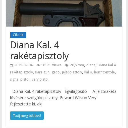
Cikkek
Diana Kal. 4
rakétapisztoly
,
,
2015-02-04
16121 Views
26,5 mm
diana
Diana Kal 4
,
,
,
,
,
,
rakétapisztoly
flare gun
geco
jelzőpisztoly
kal 4
leuchtpistole
,
signal pistol
very pistol
Diana Kal. 4 rakétapisztoly Égvilágosító A jelzőrakéta
lövésére szolgáló pisztolyt Edward Wilson Very
fejlesztette ki, aki
Tudj meg többet!