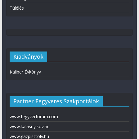
Túlélés
Kiadványok
Kaliber Évkönyv
Partner Fegyveres Szakportálok
www.fegyverforum.com
www.kalasnyikov.hu
www.gazpisztoly.hu