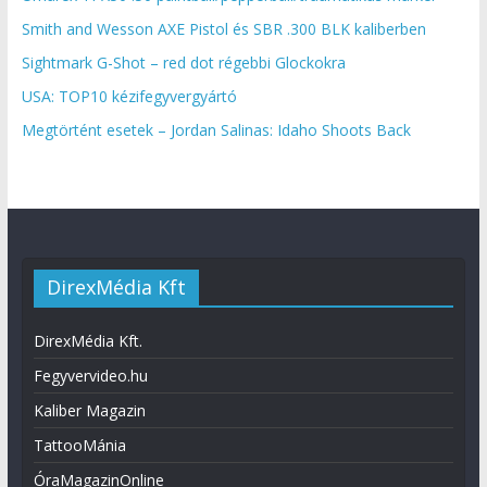
Smith and Wesson AXE Pistol és SBR .300 BLK kaliberben
Sightmark G-Shot – red dot régebbi Glockokra
USA: TOP10 kézifegyvergyártó
Megtörtént esetek – Jordan Salinas: Idaho Shoots Back
DirexMédia Kft
DirexMédia Kft.
Fegyvervideo.hu
Kaliber Magazin
TattooMánia
ÓraMagazinOnline