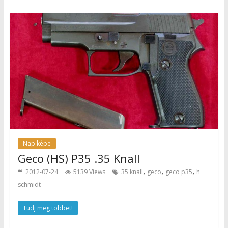
Nap képe
Geco (HS) P35 .35 Knall
,
,
,
2012-07-24
5139 Views
35 knall
geco
geco p35
h
schmidt
Tudj meg többet!