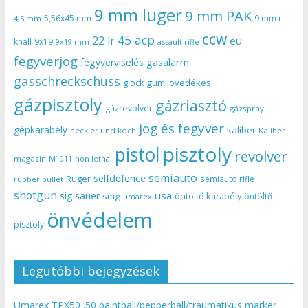
9 mm luger
9 mm PAK
5,56x45 mm
9 mm r
4,5 mm
ccw
45 acp
22 lr
eu
knall
9x19
9x19 mm
assault rifle
fegyverjog
gasalarm
fegyverviselés
gasschreckschuss
gumilövedékes
glock
gázpisztoly
gázriasztó
gázrevolver
gázspray
jog és fegyver
gépkarabély
kaliber
heckler und koch
Kaliber
pisztoly
pistol
revolver
magazin
non lethal
M1911
semiauto
selfdefence
Ruger
semiauto rifle
rubber bullet
shotgun
usa
sig sauer
smg
öntöltő karabély
öntöltő
umarex
önvédelem
pisztoly
Legutóbbi bejegyzések
Umarex TPX50 .50 paintball/pepperball/traumatikus marker