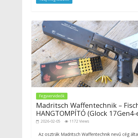
Fegyvervideók
Madritsch Waffentechnik – Fisc
HANGTOMPÍTÓ (Glock 17Gen4-
2026-02-05
1172 Views
Az osztrák Madritsch Waffentechnik nevű cég álta