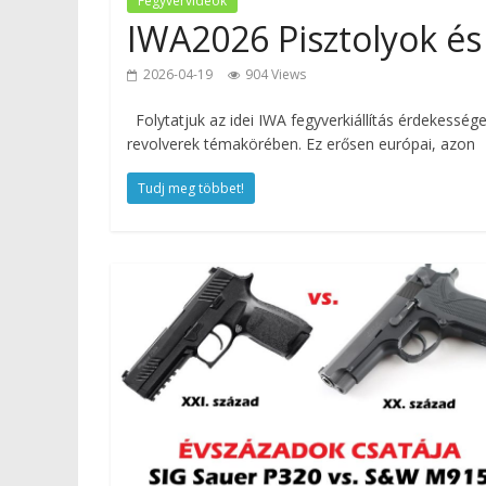
Fegyvervideók
IWA2026 Pisztolyok és 
2026-04-19
904 Views
Folytatjuk az idei IWA fegyverkiállítás érdekesség
revolverek témakörében. Ez erősen európai, azon
Tudj meg többet!