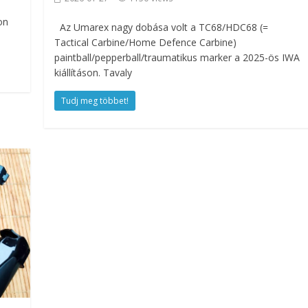
on
Az Umarex nagy dobása volt a TC68/HDC68 (=
Tactical Carbine/Home Defence Carbine)
paintball/pepperball/traumatikus marker a 2025-ös IWA
kiállításon. Tavaly
Tudj meg többet!