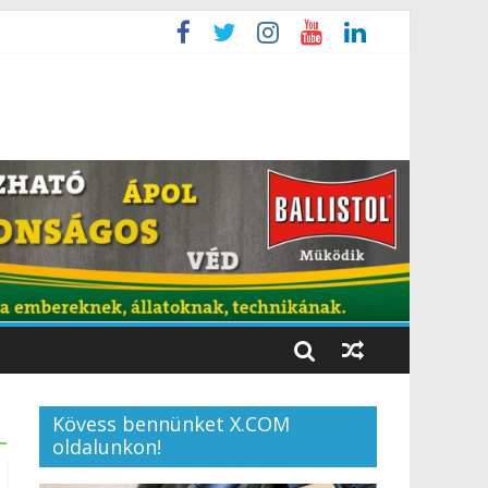
Kövess bennünket X.COM
oldalunkon!