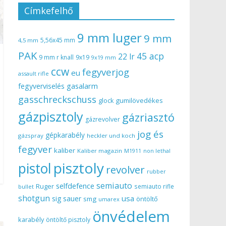
Címkefelhő
9 mm luger
9 mm
5,56x45 mm
4,5 mm
PAK
45 acp
22 lr
9 mm r knall
9x19
9x19 mm
ccw
fegyverjog
eu
assault rifle
gasalarm
fegyverviselés
gasschreckschuss
gumilövedékes
glock
gázpisztoly
gázriasztó
gázrevolver
jog és
gépkarabély
gázspray
heckler und koch
fegyver
kaliber
Kaliber magazin
non lethal
M1911
pisztoly
pistol
revolver
rubber
semiauto
selfdefence
Ruger
semiauto rifle
bullet
shotgun
usa
sig sauer
smg
öntöltő
umarex
önvédelem
karabély
öntöltő pisztoly