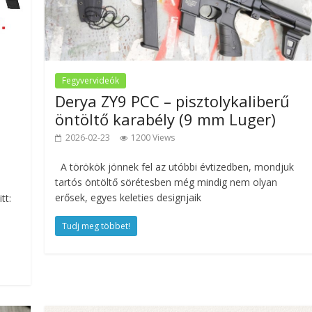
Fegyvervideók
Derya ZY9 PCC – pisztolykaliberű
öntöltő karabély (9 mm Luger)
2026-02-23
1200 Views
A törökök jönnek fel az utóbbi évtizedben, mondjuk
tartós öntöltő sörétesben még mindig nem olyan
erősek, egyes keleties designjaik
tt:
Tudj meg többet!