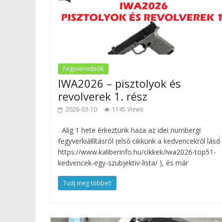
Fegyvervideók
IWA2026 – pisztolyok és
revolverek 1. rész
2026-03-10
1145 Views
Alig 1 hete érkeztünk haza az idei nürnbergi
fegyverkiállításról (első cikkünk a kedvencekről lásd i
https://www.kaliberinfo.hu/cikkek/iwa2026-top51-
kedvencek-egy-szubjektiv-lista/ ), és már
Tudj meg többet!