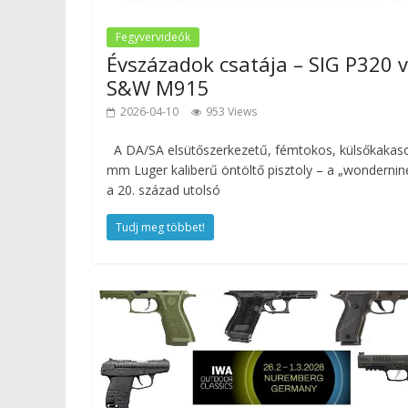
Fegyvervideók
Évszázadok csatája – SIG P320 v
S&W M915
2026-04-10
953 Views
A DA/SA elsütőszerkezetű, fémtokos, külsőkakas
mm Luger kaliberű öntöltő pisztoly – a „wondernin
a 20. század utolsó
Tudj meg többet!