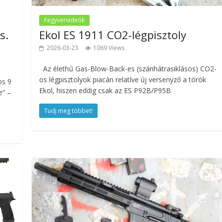
Fegyvervideók
s.
Ekol ES 1911 CO2-légpisztoly
2026-03-23
1069 Views
Az élethű Gas-Blow-Back-es (szánhátrasiklásos) CO2-
os légpisztolyok piacán relatíve új versenyző a török
os 9
Ekol, hiszen eddig csak az ES P92B/P95B
e” –
Tudj meg többet!