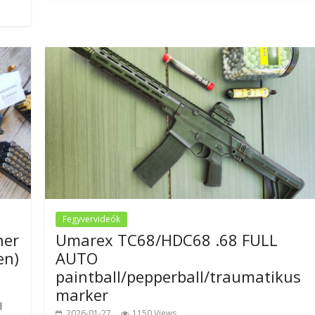
Fegyvervideók
her
Umarex TC68/HDC68 .68 FULL
en)
AUTO
paintball/pepperball/traumatikus
marker
l
2026-01-27
1150 Views