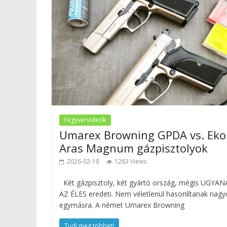
Fegyvervideók
Umarex Browning GPDA vs. Eko
Aras Magnum gázpisztolyok
2026-02-18
1263 Views
Két gázpisztoly, két gyártó ország, mégis UGYAN
AZ ÉLES eredeti. Nem véletlenül hasonlítanak nag
egymásra. A német Umarex Browning
Tudj meg többet!