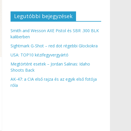
Legutóbbi bejegyzések
Smith and Wesson AXE Pistol és SBR .300 BLK
kaliberben
Sightmark G-Shot – red dot régebbi Glockokra
USA: TOP10 kézifegyvergyártó
Megtörtént esetek – Jordan Salinas: Idaho
Shoots Back
AK-47: a CIA első rajza és az egyik első fotója
róla