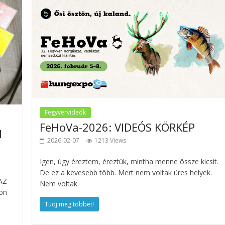
Fegyvervideók
FeHoVa-2026: VIDEÓS KÖRKÉP
l
2026-02-07
1213 Views
Igen, úgy éreztem, éreztük, mintha menne össze kicsit.
De ez a kevesebb több. Mert nem voltak üres helyek.
AZ
Nem voltak
yon
Tudj meg többet!