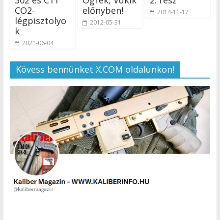
302 és C11
Ogrék, Vukik
2. rész
CO2-
előnyben!
2014-11-17
légpisztolyo
2012-05-31
k
2021-06-04
Kövess bennünket X.COM oldalunkon!