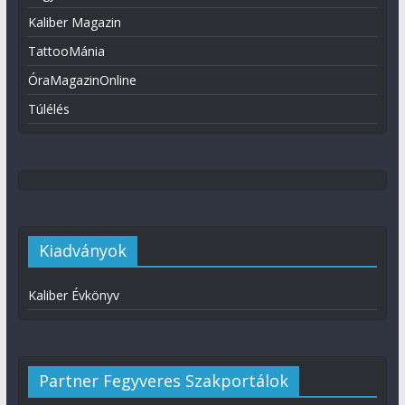
Kaliber Magazin
TattooMánia
ÓraMagazinOnline
Túlélés
Kiadványok
Kaliber Évkönyv
Partner Fegyveres Szakportálok