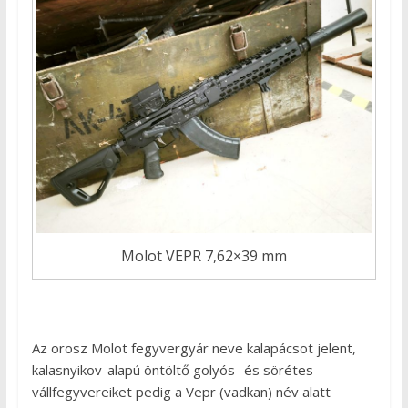
Molot VEPR 7,62×39 mm
Az orosz Molot fegyvergyár neve kalapácsot jelent,
kalasnyikov-alapú öntöltő golyós- és sörétes
vállfegyvereiket pedig a Vepr (vadkan) név alatt