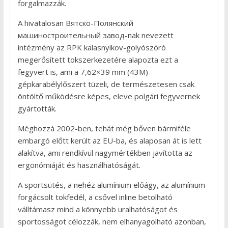
forgalmazzák.
A hivatalosan Вятско-Полянский
машиностроительный завод-nak nevezett
intézmény az RPK kalasnyikov-golyószóró
megerősített tokszerkezetére alapozta ezt a
fegyvert is, ami a 7,62×39 mm (43M)
gépkarabélylőszert tüzeli, de természetesen csak
öntöltő működésre képes, eleve polgári fegyvernek
gyártották.
Méghozzá 2002-ben, tehát még bőven bármiféle
embargó előtt került az EU-ba, és alaposan át is lett
alakítva, ami rendkívül nagymértékben javította az
ergonómiáját és használhatóságát.
A sportsütés, a nehéz alumínium előágy, az alumínium
forgácsolt tokfedél, a csővel inline betolható
válltámasz mind a könnyebb uralhatóságot és
sportosságot célozzák, nem elhanyagolható azonban,