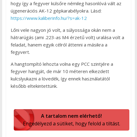
hogy így a fegyver külsőre némileg hasonlóvá vált az
újgenerációs AK-12 gépkarabélyokra. Lásd:
https://www.kaliberinfo.hu/?s=ak-12
Lőni vele nagyon jó volt, a súlyossága okán nem a
hátrarúgás (ami .223-as M4 érzetű volt) uralása volt a
feladat, hanem egyik célról áttenni a másikra a
fegyvert.
A hangtompító lehozta volna egy PCC szintjére a
fegyver hangját, de már 10 méteren elkezdett
kulcslyukazni a lövedék, így ennek használatától
később eltekintettünk.
A tartalom nem elérhető!
Engedélyezd a sütiket, hogy felold a tiltást.