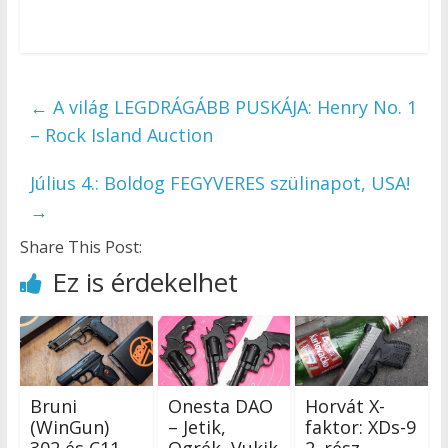
←
A világ LEGDRÁGÁBB PUSKÁJA: Henry No. 1
– Rock Island Auction
Július 4.: Boldog FEGYVERES szülinapot, USA!
→
Share This Post:
Ez is érdekelhet
Bruni
Onesta DAO
Horvát X-
(WinGun)
– Jetik,
faktor: XDs-9