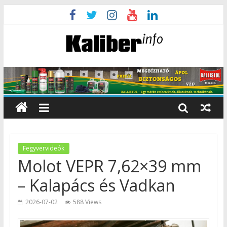
Fegyvervideók
Molot VEPR 7,62×39 mm
– Kalapács és Vadkan
2026-07-02
588 Views