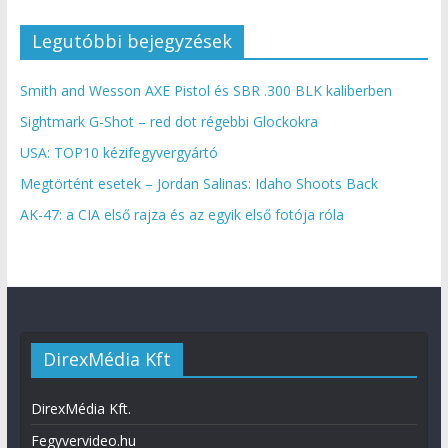
Legutóbbi bejegyzések
Smith and Wesson AXE Pistol és SBR .300 BLK kaliberben
Sightmark G-Shot – red dot régebbi Glockokra
USA: TOP10 kézifegyvergyártó
Megtörtént esetek – Jordan Salinas: Idaho Shoots Back
AK-47: a CIA első rajza és az egyik első fotója róla
DirexMédia Kft
DirexMédia Kft.
Fegyvervideo.hu