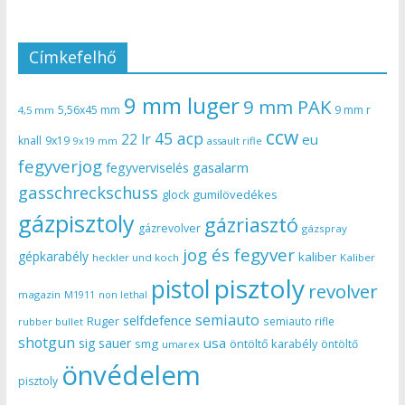
Címkefelhő
9 mm luger
9 mm PAK
5,56x45 mm
9 mm r
4,5 mm
ccw
45 acp
22 lr
eu
knall
9x19
9x19 mm
assault rifle
fegyverjog
gasalarm
fegyverviselés
gasschreckschuss
gumilövedékes
glock
gázpisztoly
gázriasztó
gázrevolver
gázspray
jog és fegyver
gépkarabély
kaliber
heckler und koch
Kaliber
pisztoly
pistol
revolver
magazin
non lethal
M1911
semiauto
selfdefence
Ruger
semiauto rifle
rubber bullet
shotgun
usa
sig sauer
smg
öntöltő karabély
öntöltő
umarex
önvédelem
pisztoly