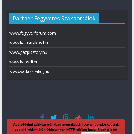
Partner Fegyveres Szakportálok
www.fegyverforum.com
www.kalasnyikov.hu
www.gazpisztoly.hu
www.kapszli.hu
www.vadasz-vilag.hu
Adatvédelmi tájékoztatónkban megtalálod, hogyan gondoskodunk
Impresszum
Adatvédelmi tájékoztató
Média ajánlat
Előfizetés
adataid védelméről. Oldalainkon HTTP-sütiket használunk a jobb
Kapcsolat