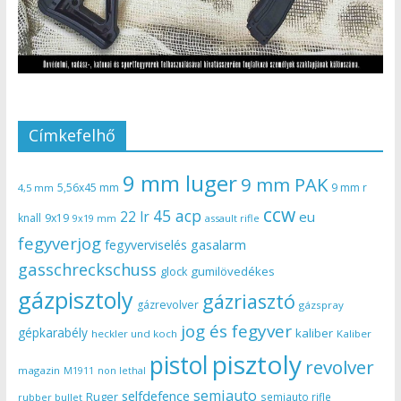
Címkefelhő
9 mm luger
9 mm PAK
5,56x45 mm
9 mm r
4,5 mm
ccw
45 acp
22 lr
eu
knall
9x19
9x19 mm
assault rifle
fegyverjog
gasalarm
fegyverviselés
gasschreckschuss
gumilövedékes
glock
gázpisztoly
gázriasztó
gázrevolver
gázspray
jog és fegyver
gépkarabély
kaliber
heckler und koch
Kaliber
pisztoly
pistol
revolver
magazin
non lethal
M1911
semiauto
selfdefence
Ruger
semiauto rifle
rubber bullet