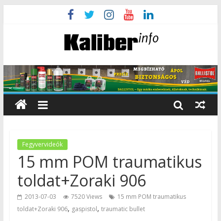
Fegyvervideók
15 mm POM traumatikus
toldat+Zoraki 906
2013-07-03
7520 Views
15 mm POM traumatikus
,
,
toldat+Zoraki 906
gaspistol
traumatic bullet