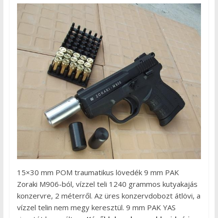
15×30 mm POM traumatikus lövedék 9 mm PAK
Zoraki M906-ból, vízzel teli 1240 grammos kutyakajás
konzervre, 2 méterről. Az üres konzervdobozt átlövi, a
vízzel telin nem megy keresztül. 9 mm PAK YAS