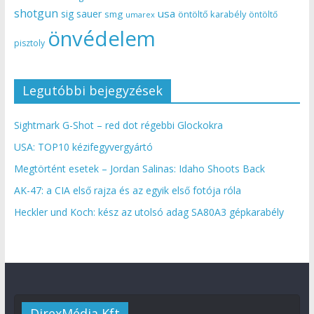
shotgun
usa
sig sauer
smg
öntöltő karabély
öntöltő
umarex
önvédelem
pisztoly
Legutóbbi bejegyzések
Sightmark G-Shot – red dot régebbi Glockokra
USA: TOP10 kézifegyvergyártó
Megtörtént esetek – Jordan Salinas: Idaho Shoots Back
AK-47: a CIA első rajza és az egyik első fotója róla
Heckler und Koch: kész az utolsó adag SA80A3 gépkarabély
DirexMédia Kft