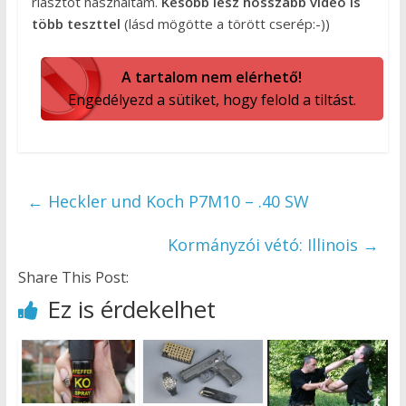
riasztót használtam.
Később lesz hosszabb videó is
több teszttel
(lásd mögötte a törött cserép:-))
A tartalom nem elérhető!
Engedélyezd a sütiket, hogy felold a tiltást.
←
Heckler und Koch P7M10 – .40 SW
Kormányzói vétó: Illinois
→
Share This Post:
Ez is érdekelhet