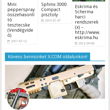
Mini
Sphinx 3000
Eskrima és
pepperspray
Compact
Scherma
összehasonlí
pisztoly
harci
tó
2013-01-07
rendszerek
tesztecske
(x) –
(Vendégvide
http://www.
ó)
eskrima.hu
2017-07-12
2012-09-06
Kövess bennünket X.COM oldalunkon!