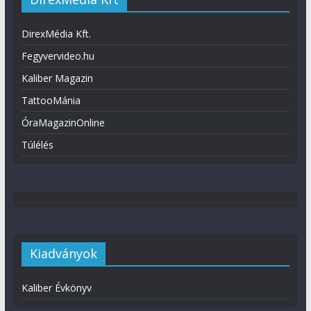
DirexMédia Kft.
Fegyvervideo.hu
Kaliber Magazin
TattooMánia
ÓraMagazinOnline
Túlélés
Kiadványok
Kaliber Évkönyv