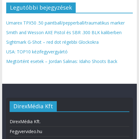
Legutóbbi bejegyzések
Umarex TPX50 .50 paintball/pepperball/traumatikus marker
Smith and Wesson AXE Pistol és SBR .300 BLK kaliberben
Sightmark G-Shot – red dot régebbi Glockokra
USA: TOP10 kézifegyvergyártó
Megtörtént esetek – Jordan Salinas: Idaho Shoots Back
DirexMédia Kft
DirexMédia Kft.
Fegyvervideo.hu