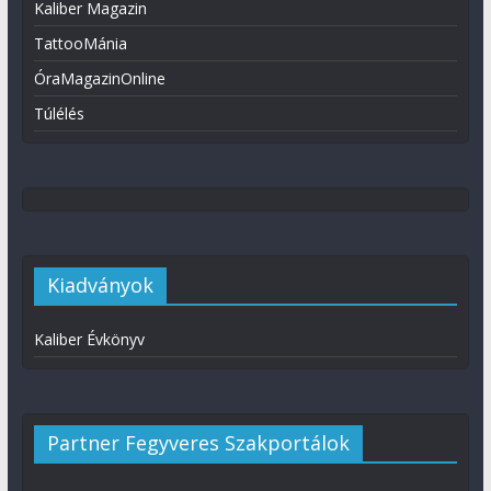
Kaliber Magazin
TattooMánia
ÓraMagazinOnline
Túlélés
Kiadványok
Kaliber Évkönyv
Partner Fegyveres Szakportálok