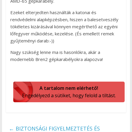
AMD-65 gépkarabély.
Ezeket elterjedten használták a katonai és
rendvédelmi alapképzésben, hiszen a balesetveszély
tökéletes kizárásával könnyen megérthető az egyéni
lőfegyver működése, kezelése. (És emellett remek
gyűjteményi darab:-))
Nagy szükség lenne ma is hasonlókra, akár a
modernebb Bren2 gépkarabélyokra alapozva!
A tartalom nem elérhető!
Engedélyezd a sütiket, hogy felold a tiltást.
←
BIZTONSÁGI FIGYELMEZTETÉS ÉS