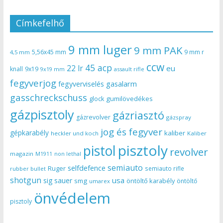
Címkefelhő
9 mm luger
9 mm PAK
5,56x45 mm
9 mm r
4,5 mm
ccw
45 acp
22 lr
eu
knall
9x19
9x19 mm
assault rifle
fegyverjog
gasalarm
fegyverviselés
gasschreckschuss
gumilövedékes
glock
gázpisztoly
gázriasztó
gázrevolver
gázspray
jog és fegyver
gépkarabély
kaliber
heckler und koch
Kaliber
pisztoly
pistol
revolver
magazin
non lethal
M1911
semiauto
selfdefence
Ruger
semiauto rifle
rubber bullet
shotgun
usa
sig sauer
smg
öntöltő karabély
öntöltő
umarex
önvédelem
pisztoly