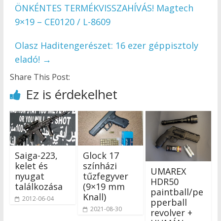
ÖNKÉNTES TERMÉKVISSZAHÍVÁS! Magtech
9×19 – CE0120 / L-8609
Olasz Haditengerészet: 16 ezer géppisztoly
eladó!
→
Share This Post:
Ez is érdekelhet
Saiga-223,
Glock 17
kelet és
színházi
UMAREX
nyugat
tűzfegyver
HDR50
találkozása
(9×19 mm
paintball/pe
Knall)
2012-06-04
pperball
2021-08-30
revolver +