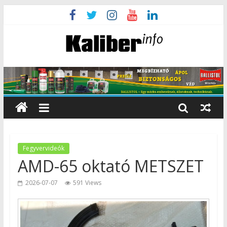
Fegyvervideók
AMD-65 oktató METSZET
2026-07-07
591 Views