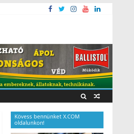
Kövess bennünket X.COM
oldalunkon!