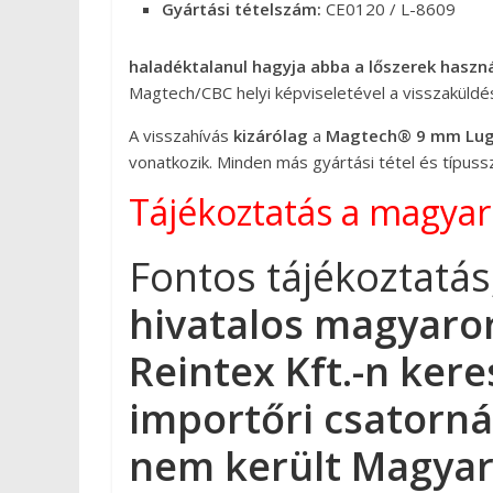
Gyártási tételszám:
CE0120 / L-8609
haladéktalanul hagyja abba a lőszerek haszn
Magtech/CBC helyi képviseletével a visszaküld
A visszahívás
kizárólag
a
Magtech® 9 mm Luger
vonatkozik. Minden más gyártási tétel és típuss
Tájékoztatás a magyar
Fontos tájékoztatás
hivatalos magyaror
Reintex Kft.-n kere
importőri csatorn
nem került Magya