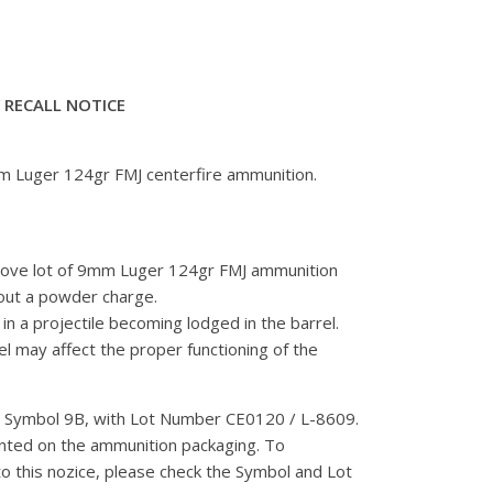
RECALL NOTICE
9mm Luger 124gr FMJ centerfire ammunition.
ove lot of 9mm Luger 124gr FMJ ammunition
hout a powder charge.
n a projectile becoming lodged in the barrel.
el may affect the proper functioning of the
ymbol 9B, with Lot Number CE0120 / L-8609.
nted on the ammunition packaging. To
o this nozice, please check the Symbol and Lot