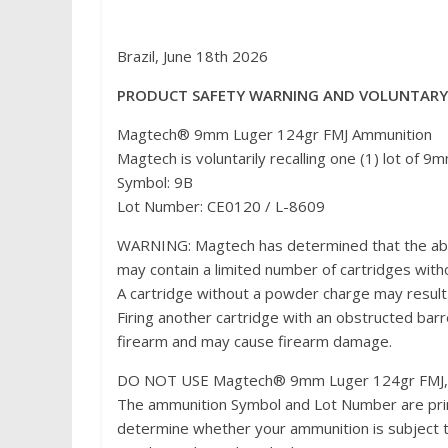
Brazil, June 18th 2026
PRODUCT SAFETY WARNING AND VOLUNTARY 
Magtech® 9mm Luger 124gr FMJ Ammunition
Magtech is voluntarily recalling one (1) lot of 
Symbol: 9B
Lot Number: CE0120 / L-8609
WARNING: Magtech has determined that the ab
may contain a limited number of cartridges wit
A cartridge without a powder charge may result i
Firing another cartridge with an obstructed barr
firearm and may cause firearm damage.
DO NOT USE Magtech® 9mm Luger 124gr FMJ, S
The ammunition Symbol and Lot Number are pri
determine whether your ammunition is subject t