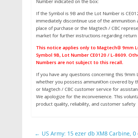
Number indicated on the box:
If the Symbol is 9B and the Lot Number is CE01
immediately discontinue use of the ammunition 
place of purchase or the Magtech / CBC represe
market for further instructions regarding retur
This notice applies only to Magtech® 9mm L
Symbol 9B, Lot Number CE0120 / L-8609. Oth
Numbers are not subject to this recall.
If you have any questions concerning this 9mm L
whether you possess ammuniƟon covered by this
or Magtech / CBC customer service for assistan
We apologize for the inconvenience. This volunt
product quality, reliability, and customer safety
←
US Army: 15 ezer db XM8 Carbine, 0 