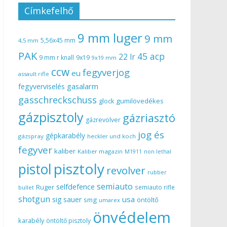
Címkefelhő
9 mm luger
9 mm
5,56x45 mm
4,5 mm
PAK
45 acp
22 lr
9 mm r knall
9x19
9x19 mm
ccw
fegyverjog
eu
assault rifle
gasalarm
fegyverviselés
gasschreckschuss
gumilövedékes
glock
gázpisztoly
gázriasztó
gázrevolver
jog és
gépkarabély
gázspray
heckler und koch
fegyver
kaliber
Kaliber magazin
non lethal
M1911
pisztoly
pistol
revolver
rubber
semiauto
selfdefence
Ruger
semiauto rifle
bullet
shotgun
usa
sig sauer
smg
öntöltő
umarex
önvédelem
karabély
öntöltő pisztoly