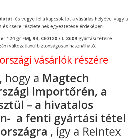
álatát
, és vegye fel a kapcsolatot a vásárlás helyével vagy a
és és csere részleteinek egyeztetése érdekében.
 124 gr FMJ, 9B, CE0120 / L-8609
gyártási tételre
zám változatlanul biztonságosan használható.
országi vásárlók részére
, hogy a
Magtech
szági importőrén, a
sztül
– a hivatalos
án-
a fenti gyártási tétel
rországra
, így a Reintex