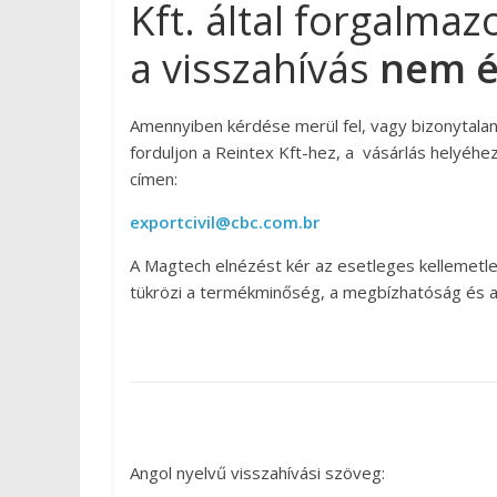
Kft. által forgalma
a visszahívás
nem é
Amennyiben kérdése merül fel, vagy bizonytalan a
forduljon a Reintex Kft-hez, a vásárlás helyéhe
címen:
exportcivil@cbc.com.br
A Magtech elnézést kér az esetleges kellemetle
tükrözi a termékminőség, a megbízhatóság és a 
Angol nyelvű visszahívási szöveg: