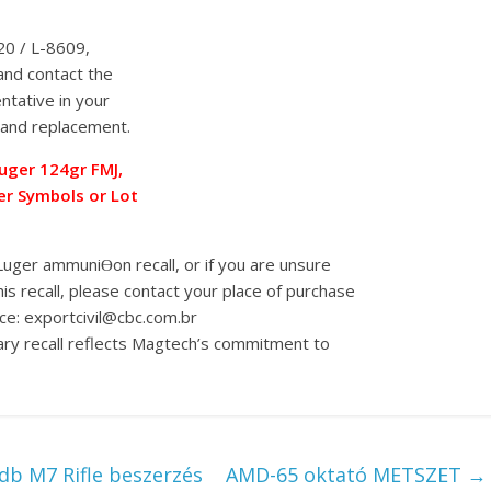
20 / L-8609,
and contact the
ntative in your
n and replacement.
uger 124gr FMJ,
er Symbols or Lot
uger ammuniƟon recall, or if you are unsure
 recall, please contact your place of purchase
ce: exportcivil@cbc.com.br
ary recall reflects Magtech’s commitment to
db M7 Rifle beszerzés
AMD-65 oktató METSZET
→