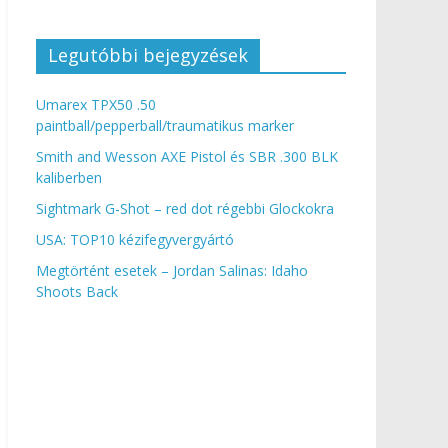
Legutóbbi bejegyzések
Umarex TPX50 .50
paintball/pepperball/traumatikus marker
Smith and Wesson AXE Pistol és SBR .300 BLK
kaliberben
Sightmark G-Shot – red dot régebbi Glockokra
USA: TOP10 kézifegyvergyártó
Megtörtént esetek – Jordan Salinas: Idaho
Shoots Back