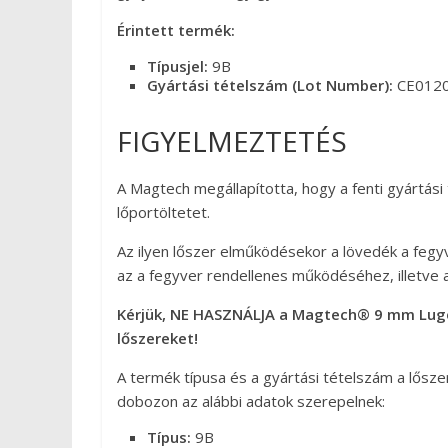
Érintett termék:
Típusjel:
9B
Gyártási tételszám (Lot Number):
CE0120
FIGYELMEZTETÉS
A Magtech megállapította, hogy a fenti gyártási
lőportöltetet.
Az ilyen lőszer elműködésekor a lövedék a fegy
az a fegyver rendellenes működéséhez, illetve 
Kérjük, NE HASZNÁLJA a Magtech® 9 mm Luger
lőszereket!
A termék típusa és a gyártási tételszám a lősz
dobozon az alábbi adatok szerepelnek:
Típus:
9B