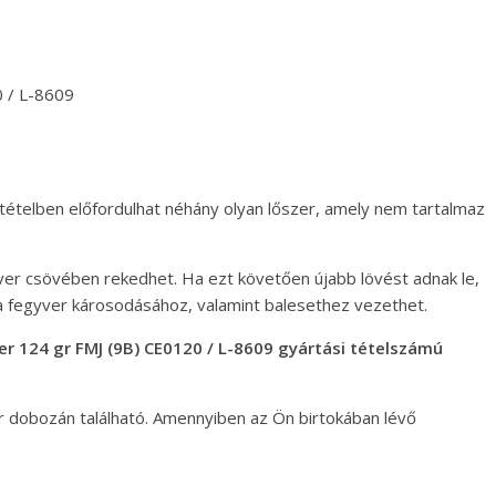
 / L-8609
 tételben előfordulhat néhány olyan lőszer, amely nem tartalmaz
ver csövében rekedhet. Ha ezt követően újabb lövést adnak le,
a fegyver károsodásához, valamint balesethez vezethet.
 124 gr FMJ (9B) CE0120 / L-8609 gyártási tételszámú
er dobozán található. Amennyiben az Ön birtokában lévő