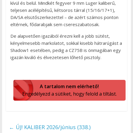
kívül és belül. Mindkét fegyver 9 mm Luger kaliberű,
teljesen acélépítésű, kétsoros tárral (15/16/17+1),
DA/SA elsütőszerkezettel – de azért számos ponton
eltérnek, fődarabjaik sem csereszabatosak.
De alapvetően igazából érezni kell a jobb sütést,
kényelmesebb markolatot, sokkal kisebb hátrarúgást a
Shadow1 esetében, pedig a CZ75B is önmagában egy
igazán kiváló és élvezetesen lőhető pisztoly.
A tartalom nem elérhető!
Engedélyezd a sütiket, hogy felold a tiltást.
←
ÚJ! KALIBER 2026/június (338.)