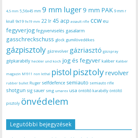
9 mm luger
9 mm PAK
5,56x45 mm
9 mm r
4,5 mm
ccw
45 acp
22 lr
eu
knall
9x19
9x19 mm
assault rifle
fegyverjog
gasalarm
fegyverviselés
gasschreckschuss
gumilövedékes
glock
gázpisztoly
gázriasztó
gázrevolver
gázspray
jog és fegyver
gépkarabély
kaliber
heckler und koch
Kaliber
pisztoly
pistol
revolver
magazin
non lethal
M1911
semiauto
selfdefence
Ruger
semiauto rifle
rubber bullet
shotgun
usa
sig sauer
smg
öntöltő karabély
öntöltő
umarex
önvédelem
pisztoly
Legutóbbi bejegyzések