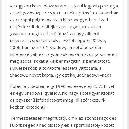
Az egykori keleti blokk vitathatatlanul legjobb pisztolya
a cseh(szlovák) CZ75 volt. Ennek a bázisán, elsősorban
az európai polgári piacra a huszonegyedik század
elején kezdtek el kifejleszteni egy sorozatban
gyártott, megfizethető árazású nagykaliberű
univerzális sportpisztolyt . Ez lett éppen 20 éve,
2006-ban az SP-01 Shadow, ami elképesztően
sikeressé vált és nagyon sok leszármazottja született
meg azóta, sokat a Kaliber magazin is bemutatott.
(Mivel később a továbbfejlesztett változata, a
Shadow2 nevet kapta, így ezt hívjuk Shadow1-nek.)
Ebben a videóban egy 1990-es évek eleji CZ75B-vel
és egy Shadow1-gyel lövünk, nagyjából ugyanazokat
az egyszerű lőfeladatokat (meg jól szórakozunk
közben kötetlenül).
Természetesen megmutatjuk mik az azonosságok és
különbségek a hadipisztoly és a sportpisztoly között,