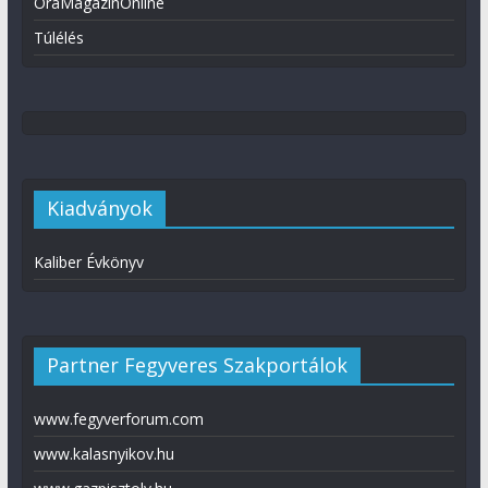
ÓraMagazinOnline
Túlélés
Kiadványok
Kaliber Évkönyv
Partner Fegyveres Szakportálok
www.fegyverforum.com
www.kalasnyikov.hu