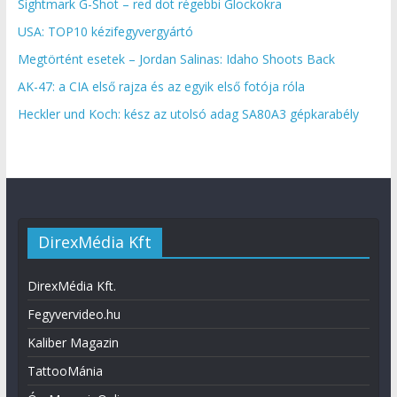
Sightmark G-Shot – red dot régebbi Glockokra
USA: TOP10 kézifegyvergyártó
Megtörtént esetek – Jordan Salinas: Idaho Shoots Back
AK-47: a CIA első rajza és az egyik első fotója róla
Heckler und Koch: kész az utolsó adag SA80A3 gépkarabély
DirexMédia Kft
DirexMédia Kft.
Fegyvervideo.hu
Kaliber Magazin
TattooMánia