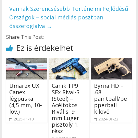
Vannak Szerencsésebb Történelmi Fejlődésű
Országok – social médiás posztban
összefoglalva
→
Share This Post:
Ez is érdekelhet
Umarex UX
Canik TP9
Byrna HD –
Canex
SFx Rival-S
.68
légpuska
(Steel) –
paintball/pe
(4,5 mm, 10-
Acéltokos
pperball
löv.)
Rivális, 9
kilövő
mm Luger
2025-11-10
2024-01-23
pisztoly 1.
rész