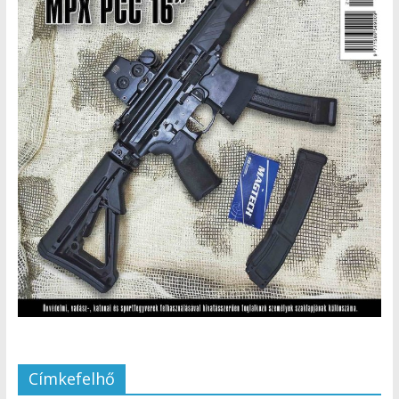
Címkefelhő