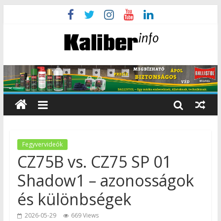
Fegyvervideók
CZ75B vs. CZ75 SP 01
Shadow1 – azonosságok
és különbségek
2026-05-29
669 Views