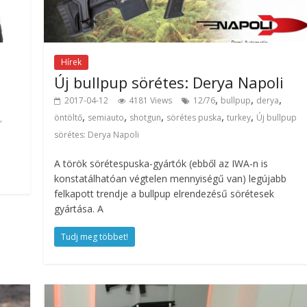
Hírek
Új bullpup sörétes: Derya Napoli
,
,
,
2017-04-12
4181 Views
12/76
bullpup
derya
,
,
,
,
,
öntöltő
semiauto
shotgun
sörétes puska
turkey
Új bullpup
,
sörétes: Derya Napoli
A török sörétespuska-gyártók (ebből az IWA-n is
konstatálhatóan végtelen mennyiségű van) legújabb
felkapott trendje a bullpup elrendezésű sörétesek
gyártása. A
Tudj meg többet!