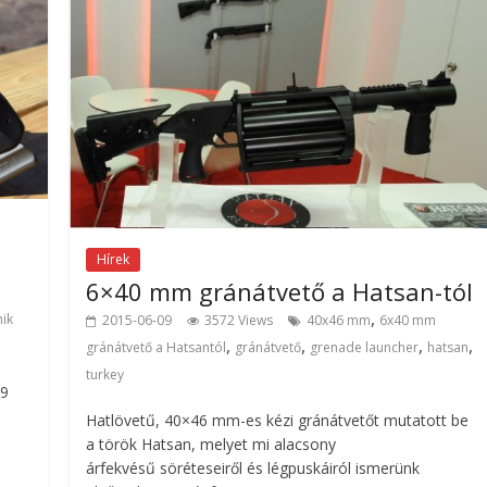
Hírek
6×40 mm gránátvető a Hatsan-tól
,
ik
2015-06-09
3572 Views
40x46 mm
6x40 mm
,
,
,
,
gránátvető a Hatsantól
gránátvető
grenade launcher
hatsan
turkey
P9
Hatlövetű, 40×46 mm-es kézi gránátvetőt mutatott be
a török Hatsan, melyet mi alacsony
árfekvésű söréteseiről és légpuskáiról ismerünk