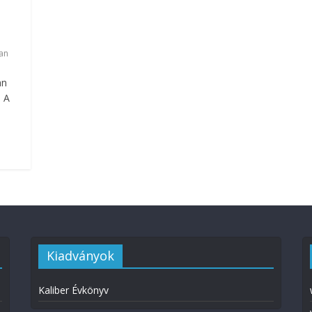
ran
an
. A
Kiadványok
Kaliber Évkönyv