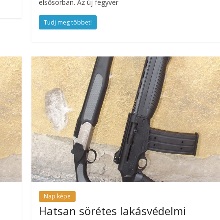
elsősorban. Az új fegyver
Tudj meg többet!
Nap képe
Hatsan sörétes lakásvédelmi