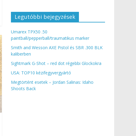
Legutóbbi bejegyzések
Umarex TPX50 .50
paintball/pepperball/traumatikus marker
Smith and Wesson AXE Pistol és SBR .300 BLK
kaliberben
Sightmark G-Shot – red dot régebbi Glockokra
USA: TOP10 kézifegyvergyártó
Megtörtént esetek – Jordan Salinas: Idaho
Shoots Back