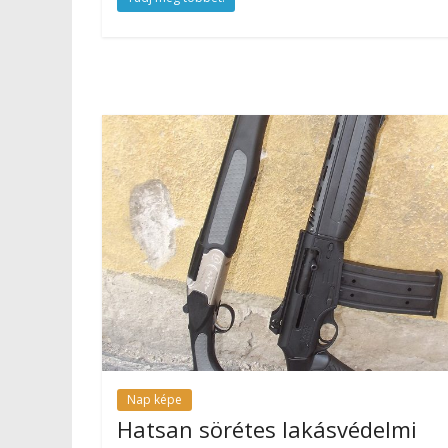
Nap képe
Hatsan sörétes lakásvédelmi