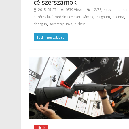
célszerszámok
,
,
2015-05-27
4639 Views
12/76
hatsan
Hatsan
,
,
,
sörétes lakásvédelmi célszerszámok
magnum
optima
,
,
shotgun
sörétes puska
turkey
Tudj meg többet!
Hírek