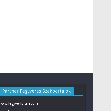
Partner Fegyveres Szakportálok
www.fegyverforum.com