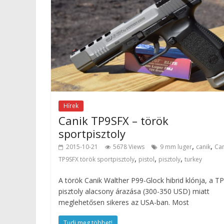
Hírek
Canik TP9SFX – török
sportpisztoly
,
,
2015-10-21
5678 Views
9 mm luger
canik
Can
,
,
,
TP9SFX török sportpisztoly
pistol
pisztoly
turkey
A török Canik Walther P99-Glock hibrid klónja, a T
pisztoly alacsony árazása (300-350 USD) miatt
meglehetősen sikeres az USA-ban. Most
Tudj meg többet!