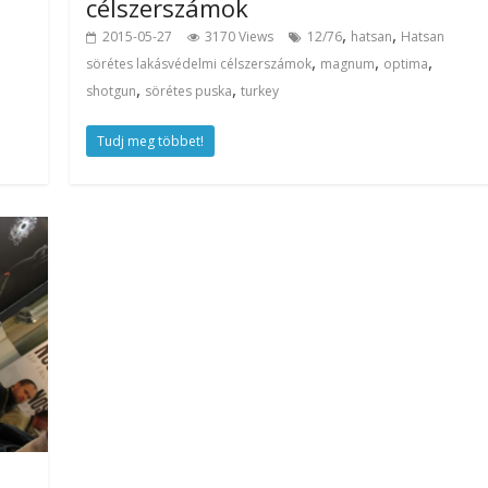
célszerszámok
,
,
2015-05-27
3170 Views
12/76
hatsan
Hatsan
,
,
,
sörétes lakásvédelmi célszerszámok
magnum
optima
,
,
shotgun
sörétes puska
turkey
Tudj meg többet!