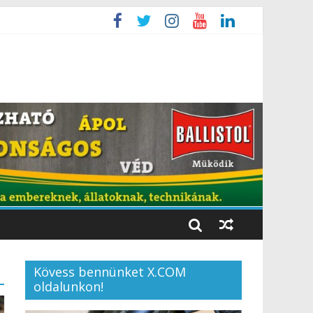
Kövess bennünket X.COM
oldalunkon!