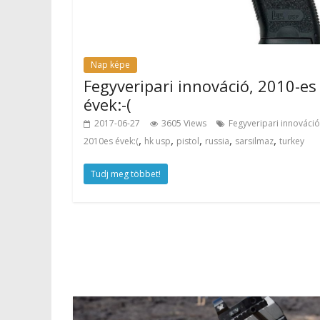
Nap képe
Fegyveripari innováció, 2010-es
évek:-(
2017-06-27
3605 Views
Fegyveripari innováció
,
,
,
,
,
2010es évek:(
hk usp
pistol
russia
sarsilmaz
turkey
Tudj meg többet!