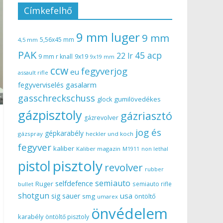
Címkefelhő
9 mm luger
9 mm
5,56x45 mm
4,5 mm
PAK
45 acp
22 lr
9 mm r knall
9x19
9x19 mm
ccw
fegyverjog
eu
assault rifle
gasalarm
fegyverviselés
gasschreckschuss
gumilövedékes
glock
gázpisztoly
gázriasztó
gázrevolver
jog és
gépkarabély
gázspray
heckler und koch
fegyver
kaliber
Kaliber magazin
non lethal
M1911
pisztoly
pistol
revolver
rubber
semiauto
selfdefence
Ruger
semiauto rifle
bullet
shotgun
usa
sig sauer
smg
öntöltő
umarex
önvédelem
karabély
öntöltő pisztoly