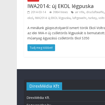
IWA2014: új EKOL légpuska
,
,
2014-03-14
3984 Views
air rifle
drucluftwaffe
,
,
,
,
ekol
IWA2014: új EKOL légpuska
luftgewehr
turkey
volt
A minálunk gázpisztolyairól ismert török Ekol-Voltr
az idei IWA-n új csőletörős légpuskát is bemutatott
műanyag ágyazású csőletörős Ekol S350
Tudj meg többet!
DirexMédia Kft
DirexMédia Kft.