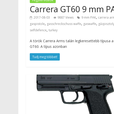
Fegyvervideók
Carrera GT60 9 mm PA
,
2017-08-03
9887 Views
9 mm PAK
carrera ar
,
,
,
gaspistole
gasschreckschuss waffe
gaswaffe
gázpisztol
,
selfdefence
turkey
A török Carrera Arms talán legkeresettebb típusa a
GT60. A típus azonban
Tudj meg többet!