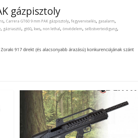
K gázpisztoly
,
,
,
,
ms
Carrera GT60 9 mm PAK gázpisztoly
fegyverviselés
gasalarm
,
,
,
,
,
,
,
y
gázriasztó
gt60
kws
non lethal
önvédelem
selbstverteidigung
 Zoraki 917 direkt (és alacsonyabb árazású) konkurenciájának szánt