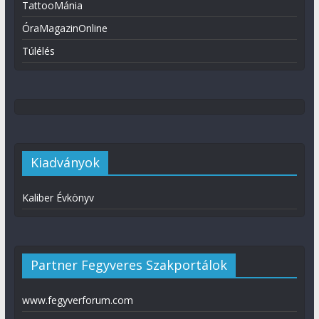
TattooMánia
ÓraMagazinOnline
Túlélés
Kiadványok
Kaliber Évkönyv
Partner Fegyveres Szakportálok
www.fegyverforum.com