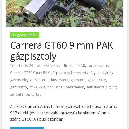
Fegyvervideók
Carrera GT60 9 mm PAK
gázpisztoly
,
,
2017-08-03
9883 Views
9 mm PAK
carrera arms
,
,
,
Carrera GT60 9 mm PAK gázpisztoly
fegyverviselés
gasalarm
,
,
,
,
gaspistole
gasschreckschuss waffe
gaswaffe
gázpisztoly
,
,
,
,
,
,
gázriasztó
gt60
kws
non lethal
önvédelem
selbstverteidigung
,
selfdefence
turkey
A török Carrera Arms talán legkeresettebb típusa a Zoraki
917 direkt (és alacsonyabb árazású) konkurenciájának
szánt GT60. A típus azonban