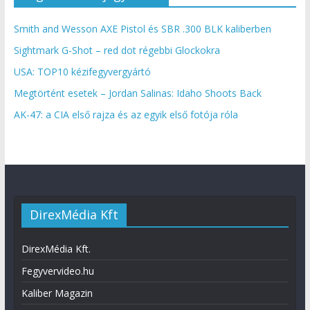
Smith and Wesson AXE Pistol és SBR .300 BLK kaliberben
Sightmark G-Shot – red dot régebbi Glockokra
USA: TOP10 kézifegyvergyártó
Megtörtént esetek – Jordan Salinas: Idaho Shoots Back
AK-47: a CIA első rajza és az egyik első fotója róla
DirexMédia Kft
DirexMédia Kft.
Fegyvervideo.hu
Kaliber Magazin