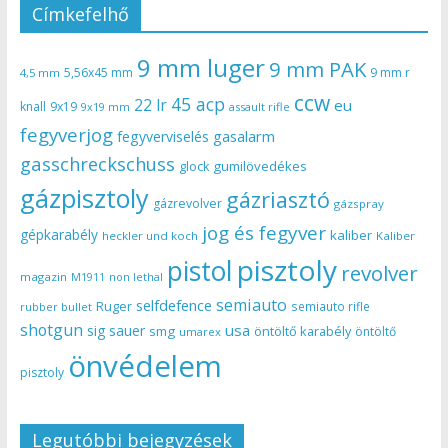
Címkefelhő
9 mm luger
9 mm PAK
5,56x45 mm
9 mm r
4,5 mm
ccw
45 acp
22 lr
eu
knall
9x19
9x19 mm
assault rifle
fegyverjog
gasalarm
fegyverviselés
gasschreckschuss
gumilövedékes
glock
gázpisztoly
gázriasztó
gázrevolver
gázspray
jog és fegyver
gépkarabély
kaliber
heckler und koch
Kaliber
pisztoly
pistol
revolver
magazin
non lethal
M1911
semiauto
selfdefence
Ruger
semiauto rifle
rubber bullet
shotgun
usa
sig sauer
smg
öntöltő karabély
öntöltő
umarex
önvédelem
pisztoly
Legutóbbi bejegyzések