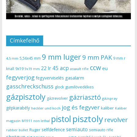
Címkefelhő
9 mm luger
9 mm PAK
5,56x45 mm
9 mm r
4,5 mm
ccw
45 acp
22 lr
eu
knall
9x19
9x19 mm
assault rifle
fegyverjog
gasalarm
fegyverviselés
gasschreckschuss
gumilövedékes
glock
gázpisztoly
gázriasztó
gázrevolver
gázspray
jog és fegyver
gépkarabély
kaliber
heckler und koch
Kaliber
pisztoly
pistol
revolver
magazin
non lethal
M1911
semiauto
selfdefence
Ruger
semiauto rifle
rubber bullet
shotgun
usa