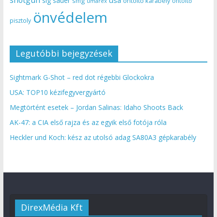
sig sauer
smg
öntöltő karabély
öntöltő
umarex
önvédelem
pisztoly
Legutóbbi bejegyzések
Sightmark G-Shot – red dot régebbi Glockokra
USA: TOP10 kézifegyvergyártó
Megtörtént esetek – Jordan Salinas: Idaho Shoots Back
AK-47: a CIA első rajza és az egyik első fotója róla
Heckler und Koch: kész az utolsó adag SA80A3 gépkarabély
DirexMédia Kft