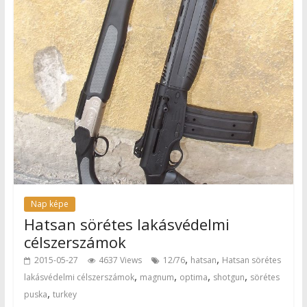
Nap képe
Hatsan sörétes lakásvédelmi
célszerszámok
,
,
2015-05-27
4637 Views
12/76
hatsan
Hatsan sörétes
,
,
,
,
lakásvédelmi célszerszámok
magnum
optima
shotgun
sörétes
,
puska
turkey