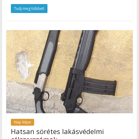
Tudj meg többet!
Nap képe
Hatsan sörétes lakásvédelmi