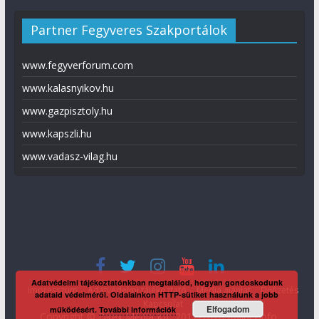
Partner Fegyveres Szakportálok
www.fegyverforum.com
www.kalasnyikov.hu
www.gazpisztoly.hu
www.kapszli.hu
www.vadasz-vilag.hu
Adatvédelmi tájékoztatónkban megtalálod, hogyan gondoskodunk
Impresszum
Adatvédelmi tájékoztató
Média ajánlat
Előfizetés
adataid védelméről. Oldalainkon HTTP-sütiket használunk a jobb
Kapcsolat
Elfogadom
működésért.
További információk
Copyright © Direx Média Kft. 2012-2026
KaliberInfo
.