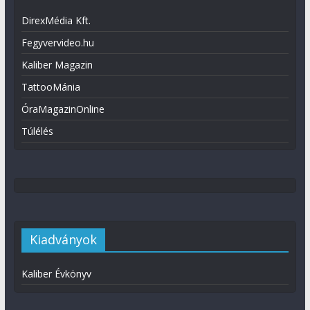
DirexMédia Kft.
Fegyvervideo.hu
Kaliber Magazin
TattooMánia
ÓraMagazinOnline
Túlélés
Kiadványok
Kaliber Évkönyv