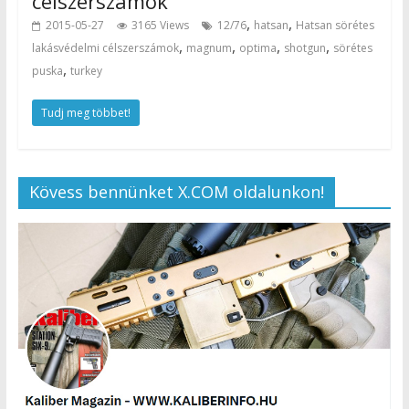
célszerszámok
,
,
2015-05-27
3165 Views
12/76
hatsan
Hatsan sörétes
,
,
,
,
lakásvédelmi célszerszámok
magnum
optima
shotgun
sörétes
,
puska
turkey
Tudj meg többet!
Kövess bennünket X.COM oldalunkon!