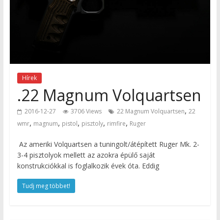
Hírek
.22 Magnum Volquartsen
,
2016-12-27
3706 Views
22 Magnum Volquartsen
22
,
,
,
,
,
wmr
magnum
pistol
pisztoly
rimfire
Ruger
Az ameriki Volquartsen a tuningolt/átépített Ruger Mk. 2-
3-4 pisztolyok mellett az azokra épülő saját
konstrukciókkal is foglalkozik évek óta. Eddig
Tudj meg többet!