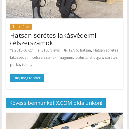
Nap képe
Hatsan sörétes lakásvédelmi
célszerszámok
,
,
2015-05-27
3165 Views
12/76
hatsan
Hatsan sörétes
,
,
,
,
lakásvédelmi célszerszámok
magnum
optima
shotgun
sörétes
,
puska
turkey
Tudj meg többet!
Kövess bennünket X.COM oldalunkon!