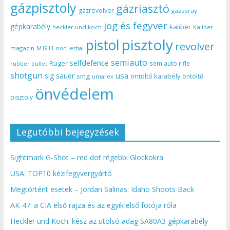
gázpisztoly
gázriasztó
gázrevolver
gázspray
jog és fegyver
gépkarabély
kaliber
heckler und koch
Kaliber
pisztoly
pistol
revolver
magazin
non lethal
M1911
semiauto
selfdefence
Ruger
semiauto rifle
rubber bullet
shotgun
usa
sig sauer
smg
öntöltő karabély
öntöltő
umarex
önvédelem
pisztoly
Legutóbbi bejegyzések
Sightmark G-Shot – red dot régebbi Glockokra
USA: TOP10 kézifegyvergyártó
Megtörtént esetek – Jordan Salinas: Idaho Shoots Back
AK-47: a CIA első rajza és az egyik első fotója róla
Heckler und Koch: kész az utolsó adag SA80A3 gépkarabély