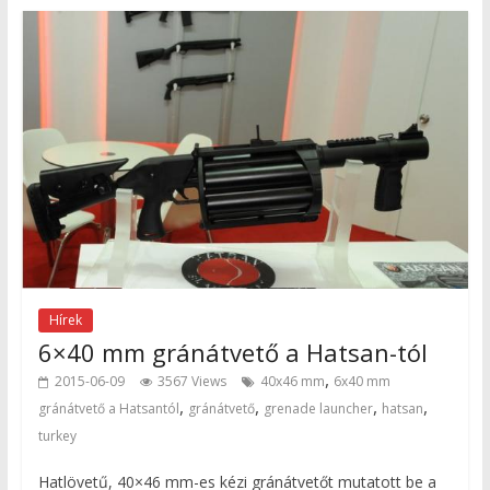
Hírek
6×40 mm gránátvető a Hatsan-tól
,
2015-06-09
3567 Views
40x46 mm
6x40 mm
,
,
,
,
gránátvető a Hatsantól
gránátvető
grenade launcher
hatsan
turkey
Hatlövetű, 40×46 mm-es kézi gránátvetőt mutatott be a