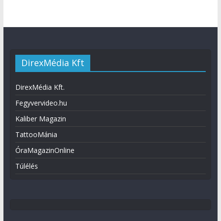
DirexMédia Kft
DirexMédia Kft.
Fegyvervideo.hu
Kaliber Magazin
TattooMánia
ÓraMagazinOnline
Túlélés