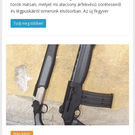
török Hatsan, melyet mi alacsony árfekvésű söréteseiről
és légpuskáiról ismerünk elsősorban. Az új fegyver
Tudj meg többet!
Nap képe