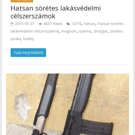
Hatsan sörétes lakásvédelmi
célszerszámok
,
,
2015-05-27
4637 Views
12/76
hatsan
Hatsan sörétes
,
,
,
,
lakásvédelmi célszerszámok
magnum
optima
shotgun
sörétes
,
puska
turkey
Tudj meg többet!