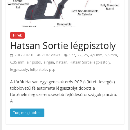
Hírek
Hatsan Sortie légpisztoly
,
,
,
,
,
2017-10-10
7187 Views
177
22
25
4,5 mm
5,5 mm
,
,
,
,
,
6,35 mm
air pistol
airgun
hatsan
Hatsan Sortie légpisztoly
,
,
légpisztoly
luftpistole
pcp
A török Hatsan egy igencsak erős PCP (sűrített levegős)
többlövetű félautomata légpisztolyt dobott a
történelmileg szerencsésebb fejlődésű országok piacára.
A
Tudj meg többet!