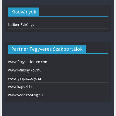
Kiadványok
Kaliber Évkönyv
Partner Fegyveres Szakportálok
www.fegyverforum.com
www.kalasnyikov.hu
www.gazpisztoly.hu
www.kapszli.hu
www.vadasz-vilag.hu