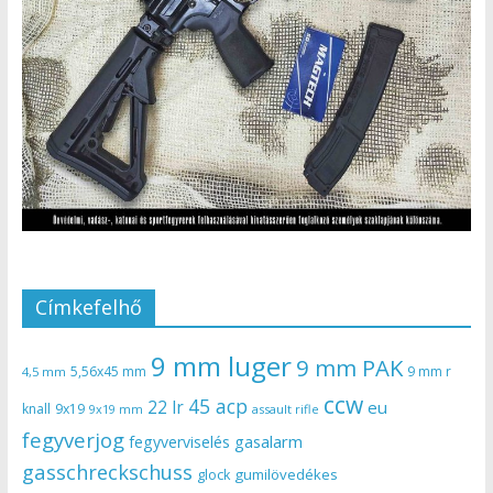
Címkefelhő
9 mm luger
9 mm PAK
5,56x45 mm
9 mm r
4,5 mm
ccw
45 acp
22 lr
eu
knall
9x19
9x19 mm
assault rifle
fegyverjog
gasalarm
fegyverviselés
gasschreckschuss
gumilövedékes
glock