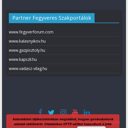
Partner Fegyveres Szakportálok
www.fegyverforum.com
www.kalasnyikov.hu
www.gazpisztoly.hu
www.kapszli.hu
www.vadasz-vilag.hu
Adatvédelmi tájékoztatónkban megtalálod, hogyan gondoskodunk
Impresszum
Adatvédelmi tájékoztató
Média ajánlat
Előfizetés
adataid védelméről. Oldalainkon HTTP-sütiket használunk a jobb
Kapcsolat