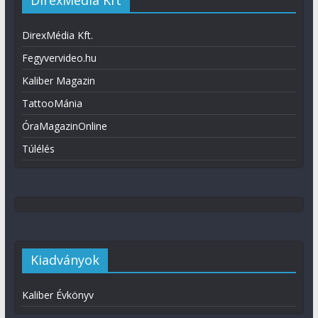
DirexMédia Kft
DirexMédia Kft.
Fegyvervideo.hu
Kaliber Magazin
TattooMánia
ÓraMagazinOnline
Túlélés
Kiadványok
Kaliber Évkönyv