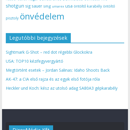
shotgun
usa
sig sauer
smg
öntöltő karabély
öntöltő
umarex
önvédelem
pisztoly
Legutóbbi bejegyzések
Sightmark G-Shot – red dot régebbi Glockokra
USA: TOP10 kézifegyvergyártó
Megtörtént esetek – Jordan Salinas: Idaho Shoots Back
AK-47: a CIA első rajza és az egyik első fotója róla
Heckler und Koch: kész az utolsó adag SA80A3 gépkarabély