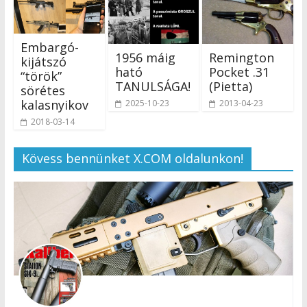
Embargó-
1956 máig
Remington
kijátszó
ható
Pocket .31
“török”
TANULSÁGA!
(Pietta)
sörétes
kalasnyikov
2025-10-23
2013-04-23
2018-03-14
Kövess bennünket X.COM oldalunkon!