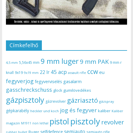
Címkefelhő
9 mm luger
9 mm PAK
5,56x45 mm
9 mm r
4,5 mm
ccw
45 acp
22 lr
eu
knall
9x19
9x19 mm
assault rifle
fegyverjog
gasalarm
fegyverviselés
gasschreckschuss
gumilövedékes
glock
gázpisztoly
gázriasztó
gázrevolver
gázspray
jog és fegyver
gépkarabély
kaliber
heckler und koch
Kaliber
pisztoly
pistol
revolver
magazin
non lethal
M1911
semiauto
selfdefence
Ruger
semiauto rifle
rubber bullet