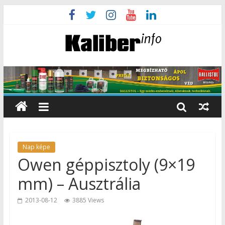
Nap képe
Owen géppisztoly (9×19
mm) – Ausztrália
2013-08-12
3885 Views