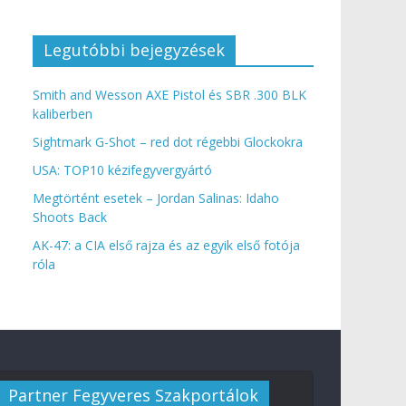
Legutóbbi bejegyzések
Smith and Wesson AXE Pistol és SBR .300 BLK
kaliberben
Sightmark G-Shot – red dot régebbi Glockokra
USA: TOP10 kézifegyvergyártó
Megtörtént esetek – Jordan Salinas: Idaho
Shoots Back
AK-47: a CIA első rajza és az egyik első fotója
róla
Partner Fegyveres Szakportálok