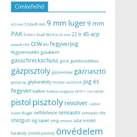
Címkefelhő
9 mm luger
9 mm
5,56x45 mm
4,5 mm
PAK
45 acp
22 lr
9 mm r knall
9x19
9x19 mm
ccw
fegyverjog
eu
assault rifle
gasalarm
fegyverviselés
gasschreckschuss
gumilövedékes
glock
gázpisztoly
gázriasztó
gázrevolver
jog és
gépkarabély
gázspray
heckler und koch
fegyver
kaliber
Kaliber magazin
non lethal
M1911
pisztoly
pistol
revolver
rubber
semiauto
selfdefence
Ruger
semiauto rifle
bullet
shotgun
usa
sig sauer
smg
öntöltő
umarex
önvédelem
karabély
öntöltő pisztoly