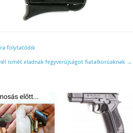
a folytatódik
nél ismét eladnak fegyverújságot fiatalkorúaknak
→