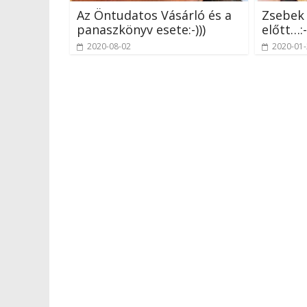
Az Öntudatos Vásárló és a
Zsebek 
panaszkönyv esete:-)))
előtt…:-
2020-08-02
2020-01