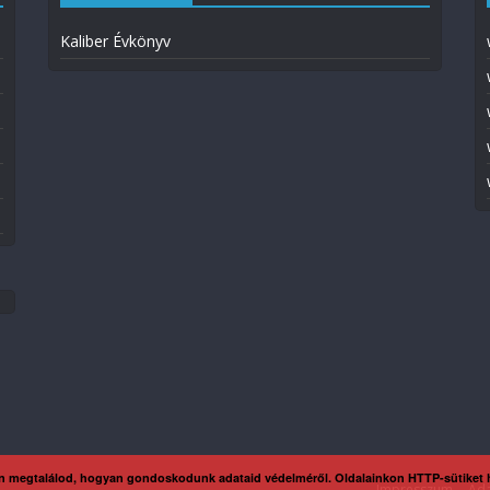
Kaliber Évkönyv
n megtalálod, hogyan gondoskodunk adataid védelméről. Oldalainkon HTTP-sütiket
Impresszum
Ada