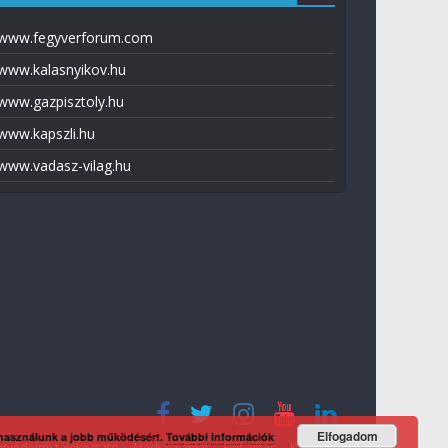
www.fegyverforum.com
www.kalasnyikov.hu
www.gazpisztoly.hu
www.kapszli.hu
www.vadasz-vilag.hu
Elfogadom
 használunk a jobb működésért.
További információk
tvédelmi tájékoztató
Média ajánlat
Előfizetés
Kapcsolat