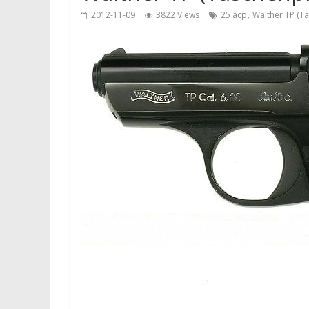
,
2012-11-09
3822 Views
25 acp
Walther TP (T