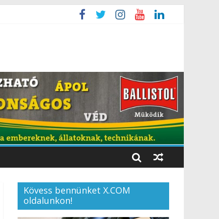
Kövess bennünket X.COM
oldalunkon!