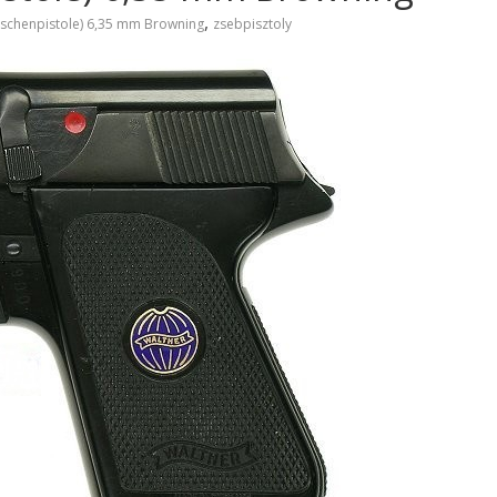
,
aschenpistole) 6,35 mm Browning
zsebpisztoly