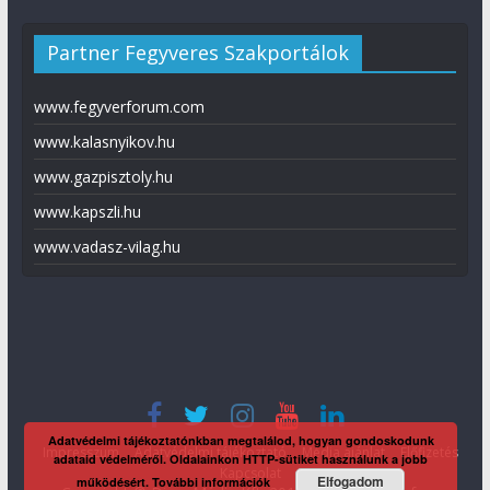
Partner Fegyveres Szakportálok
www.fegyverforum.com
www.kalasnyikov.hu
www.gazpisztoly.hu
www.kapszli.hu
www.vadasz-vilag.hu
Adatvédelmi tájékoztatónkban megtalálod, hogyan gondoskodunk
Impresszum
Adatvédelmi tájékoztató
Média ajánlat
Előfizetés
adataid védelméről. Oldalainkon HTTP-sütiket használunk a jobb
Kapcsolat
Elfogadom
működésért.
További információk