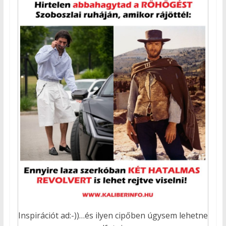
Inspirációt ad:-))…és ilyen cipőben úgysem lehetne