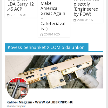
Make
LDA Carry 12
pisztoly
America
.45 ACP
(Engineered
Great Again
by POW)
2013-05-02
–
2016-08-18
Cafeteriával
is:-)
2018-11-20
Kövess bennünket X.COM oldalunkon!