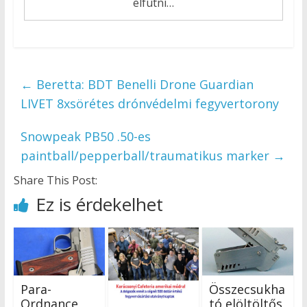
elfutni…
←
Beretta: BDT Benelli Drone Guardian
LIVET 8xsörétes drónvédelmi fegyvertorony
Snowpeak PB50 .50-es
paintball/pepperball/traumatikus marker
→
Share This Post:
Ez is érdekelhet
Para-
Összecsukha
Ordnance
tó elöltöltős