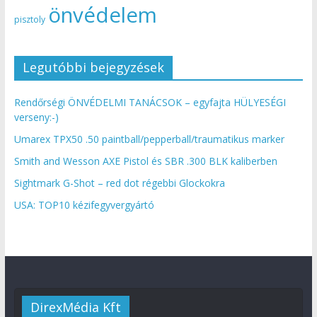
önvédelem
pisztoly
Legutóbbi bejegyzések
Rendőrségi ÖNVÉDELMI TANÁCSOK – egyfajta HÜLYESÉGI
verseny:-)
Umarex TPX50 .50 paintball/pepperball/traumatikus marker
Smith and Wesson AXE Pistol és SBR .300 BLK kaliberben
Sightmark G-Shot – red dot régebbi Glockokra
USA: TOP10 kézifegyvergyártó
DirexMédia Kft