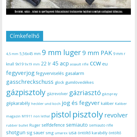
Címkefelhő
9 mm luger
9 mm PAK
5,56x45 mm
9 mm r
4,5 mm
ccw
45 acp
22 lr
eu
knall
9x19
9x19 mm
assault rifle
fegyverjog
gasalarm
fegyverviselés
gasschreckschuss
gumilövedékes
glock
gázpisztoly
gázriasztó
gázrevolver
gázspray
jog és fegyver
gépkarabély
kaliber
heckler und koch
Kaliber
pisztoly
pistol
revolver
magazin
non lethal
M1911
semiauto
selfdefence
Ruger
semiauto rifle
rubber bullet
shotgun
usa
sig sauer
smg
öntöltő karabély
öntöltő
umarex