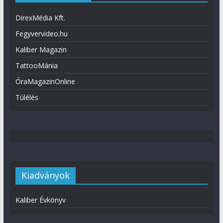
DirexMédia Kft.
Fegyvervideo.hu
Kaliber Magazin
TattooMánia
ÓraMagazinOnline
Túlélés
Kiadványok
Kaliber Évkönyv