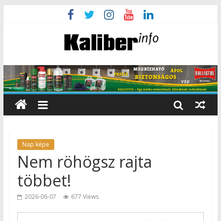
Nap képe
Nem röhögsz rajta
többet!
2026-06-07
677 Views