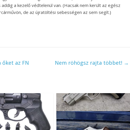
és addig a kezelő védtelenül van. (Hacsak nem került az egész
cárművön, de az újratöltési sebességen az sem segít.)
a őket az FN
Nem röhögsz rajta többet!
→