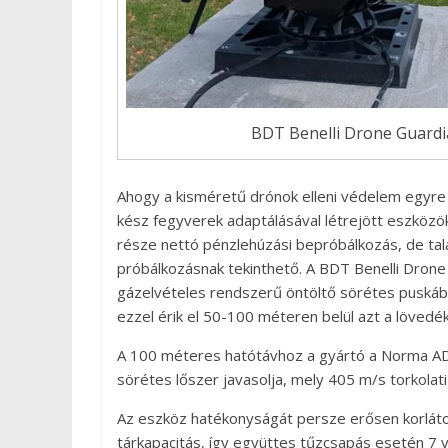
BDT Benelli Drone Guardi
Ahogy a kisméretű drónok elleni védelem egyre
kész fegyverek adaptálásával létrejött eszközö
része nettó pénzlehúzási bepróbálkozás, de ta
próbálkozásnak tekinthető. A BDT Benelli Dro
gázelvételes rendszerű öntöltő sörétes puskáb
ezzel érik el 50-100 méteren belül azt a lövedé
A 100 méteres hatótávhoz a gyártó a Norma AD
sörétes lőszer javasolja, mely 405 m/s torkola
Az eszköz hatékonyságát persze erősen korláto
tárkapacitás, így együttes tűzcsapás esetén 7 