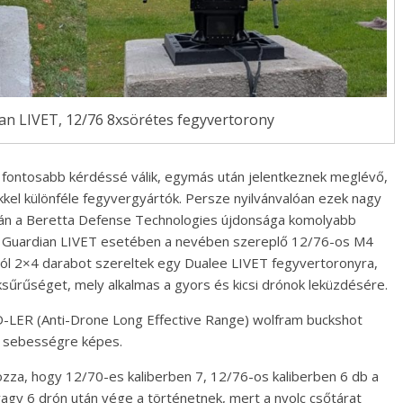
an LIVET, 12/76 8xsörétes fegyvertorony
 fontosabb kérdéssé válik, egymás után jelentkeznek meglévő,
kkel különféle fegyvergyártók. Persze nyilvánvalóan ezek nagy
lán a Beretta Defense Technologies újdonsága komolyabb
ne Guardian LIVET esetében a nevében szereplő 12/76-os M4
ól 2×4 darabot szereltek egy Dualee LIVET fegyvertoronyra,
ksűrűséget, mely alkalmas a gyors és kicsi drónok leküzdésére.
-LER (Anti-Drone Long Effective Range) wolfram buckshot
ti sebességre képes.
zza, hogy 12/70-es kaliberben 7, 12/76-os kaliberben 6 db a
vagy 6 drón után vége a történetnek, mert a nyolc csőtárat