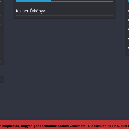
Kaliber Évkönyv
n megtalálod, hogyan gondoskodunk adataid védelméről. Oldalainkon HTTP-sütiket
Impresszum
Ada