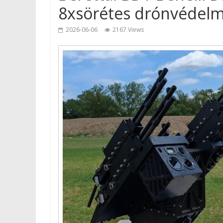
8xsörétes drónvédelm
2026-06-06
2167 Views