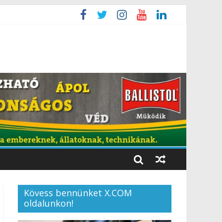
Kövess bennünket X.COM
oldalunkon!