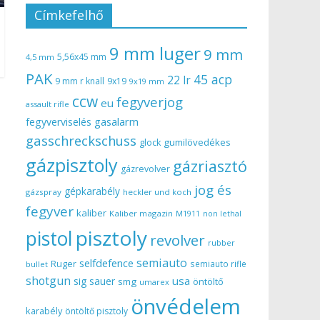
Címkefelhő
9 mm luger
9 mm
5,56x45 mm
4,5 mm
PAK
45 acp
22 lr
9 mm r knall
9x19
9x19 mm
ccw
fegyverjog
eu
assault rifle
gasalarm
fegyverviselés
gasschreckschuss
gumilövedékes
glock
gázpisztoly
gázriasztó
gázrevolver
jog és
gépkarabély
gázspray
heckler und koch
fegyver
kaliber
Kaliber magazin
non lethal
M1911
pisztoly
pistol
revolver
rubber
semiauto
selfdefence
Ruger
semiauto rifle
bullet
shotgun
usa
sig sauer
smg
öntöltő
umarex
önvédelem
karabély
öntöltő pisztoly