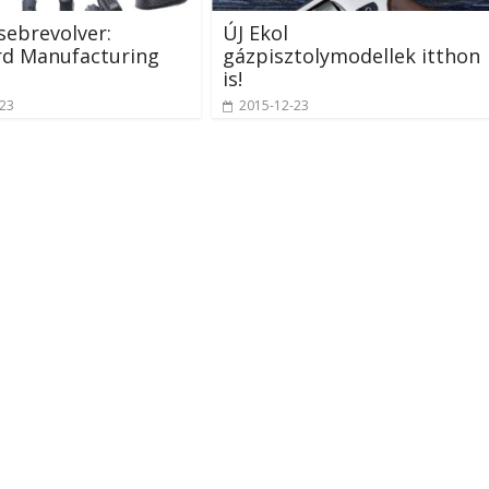
zsebrevolver:
ÚJ Ekol
rd Manufacturing
gázpisztolymodellek itthon
is!
-23
2015-12-23