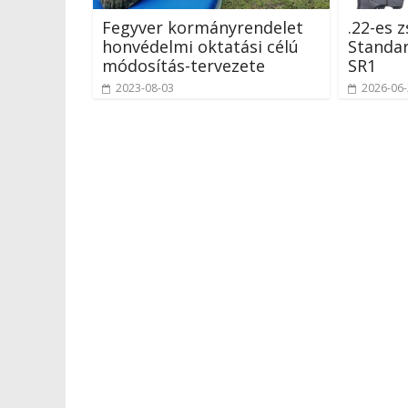
Fegyver kormányrendelet
.22-es 
honvédelmi oktatási célú
Standa
módosítás-tervezete
SR1
2023-08-03
2026-06