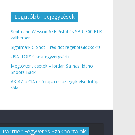
Legutóbbi bejegyzések
Smith and Wesson AXE Pistol és SBR .300 BLK
kaliberben
Sightmark G-Shot – red dot régebbi Glockokra
USA: TOP10 kézifegyvergyártó
Megtörtént esetek – Jordan Salinas: Idaho
Shoots Back
AK-47: a CIA első rajza és az egyik első fotója
róla
Partner Fegyveres Szakportálok