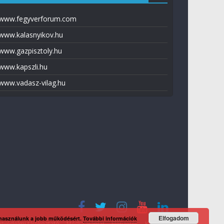
www.fegyverforum.com
www.kalasnyikov.hu
www.gazpisztoly.hu
www.kapszli.hu
www.vadasz-vilag.hu
Elfogadom
 használunk a jobb működésért.
További információk
tvédelmi tájékoztató
Média ajánlat
Előfizetés
Kapcsolat