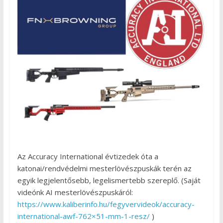
Az Accuracy International évtizedek óta a
katonai/rendvédelmi mesterlövészpuskák terén az
egyik legjelentősebb, legelismertebb szereplő. (Saját
videónk AI mesterlövészpuskáról:
https://www.kaliberinfo.hu/fegyvervideok/accuracy-
international-awf-762×51-mm-1-resz/
)