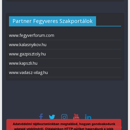
Partner Fegyveres Szakportálok
www.fegyverforum.com
www.kalasnyikov.hu
www.gazpisztoly.hu
www.kapszli.hu
www.vadasz-vilag.hu
Adatvédelmi tájékoztatónkban megtalálod, hogyan gondoskodunk
Impresszum
Adatvédelmi tájékoztató
Média ajánlat
Előfizetés
adataid védelméről. Oldalainkon HTTP-sütiket használunk a jobb