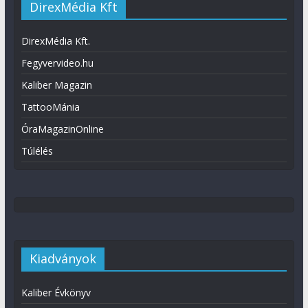
DirexMédia Kft
DirexMédia Kft.
Fegyvervideo.hu
Kaliber Magazin
TattooMánia
ÓraMagazinOnline
Túlélés
Kiadványok
Kaliber Évkönyv