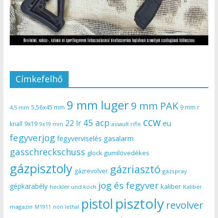
Címkefelhő
9 mm luger
9 mm PAK
5,56x45 mm
9 mm r
4,5 mm
ccw
45 acp
22 lr
eu
knall
9x19
9x19 mm
assault rifle
fegyverjog
gasalarm
fegyverviselés
gasschreckschuss
gumilövedékes
glock
gázpisztoly
gázriasztó
gázrevolver
gázspray
jog és fegyver
gépkarabély
kaliber
heckler und koch
Kaliber
pisztoly
pistol
revolver
magazin
non lethal
M1911