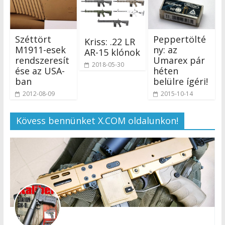
Széttört
Peppertölté
Kriss: .22 LR
M1911-esek
ny: az
AR-15 klónok
rendszeresít
Umarex pár
2018-05-30
ése az USA-
héten
ban
belülre ígéri!
2012-08-09
2015-10-14
Kövess bennünket X.COM oldalunkon!