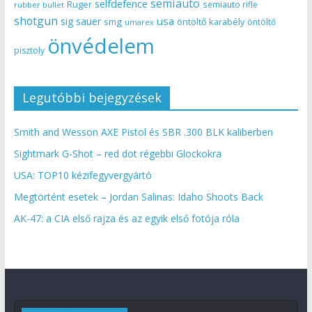
semiauto
selfdefence
Ruger
semiauto rifle
rubber bullet
shotgun
usa
sig sauer
smg
öntöltő karabély
öntöltő
umarex
önvédelem
pisztoly
Legutóbbi bejegyzések
Smith and Wesson AXE Pistol és SBR .300 BLK kaliberben
Sightmark G-Shot – red dot régebbi Glockokra
USA: TOP10 kézifegyvergyártó
Megtörtént esetek – Jordan Salinas: Idaho Shoots Back
AK-47: a CIA első rajza és az egyik első fotója róla