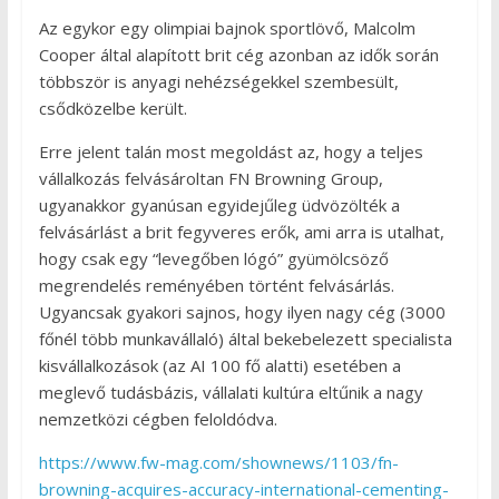
Az egykor egy olimpiai bajnok sportlövő, Malcolm
Cooper által alapított brit cég azonban az idők során
többször is anyagi nehézségekkel szembesült,
csődközelbe került.
Erre jelent talán most megoldást az, hogy a teljes
vállalkozás felvásároltan FN Browning Group,
ugyanakkor gyanúsan egyidejűleg üdvözölték a
felvásárlást a brit fegyveres erők, ami arra is utalhat,
hogy csak egy “levegőben lógó” gyümölcsöző
megrendelés reményében történt felvásárlás.
Ugyancsak gyakori sajnos, hogy ilyen nagy cég (3000
főnél több munkavállaló) által bekebelezett specialista
kisvállalkozások (az AI 100 fő alatti) esetében a
meglevő tudásbázis, vállalati kultúra eltűnik a nagy
nemzetközi cégben feloldódva.
https://www.fw-mag.com/shownews/1103/fn-
browning-acquires-accuracy-international-cementing-