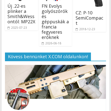
Új .22-es
FN Evolys
plinker a
golyószórók
CZ: P-10
Smith&Wess
és
SemiCompac
ontól: MP22X
géppuskák a
t
francia
2025-07-23
2018-12-23
fegyveres
erőknek
2026-06-18
Kövess bennünket X.COM oldalunkon!