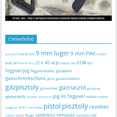
Címkefelhő
9 mm luger
9 mm PAK
5,56x45 mm
9 mm r
4,5 mm
ccw
45 acp
22 lr
eu
knall
9x19
9x19 mm
assault rifle
fegyverjog
gasalarm
fegyverviselés
gasschreckschuss
gumilövedékes
glock
gázpisztoly
gázriasztó
gázrevolver
gázspray
jog és fegyver
gépkarabély
kaliber
heckler und koch
Kaliber
pisztoly
pistol
revolver
magazin
non lethal
M1911
semiauto
selfdefence
Ruger
semiauto rifle
rubber bullet