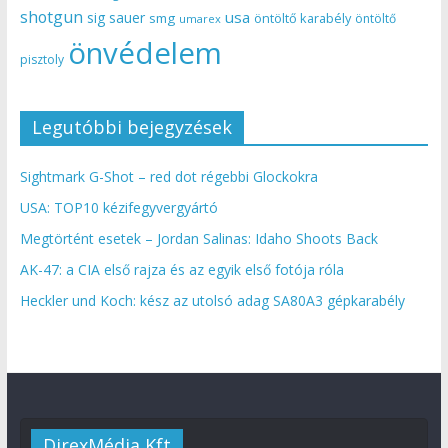
shotgun
usa
sig sauer
smg
öntöltő karabély
öntöltő
umarex
önvédelem
pisztoly
Legutóbbi bejegyzések
Sightmark G-Shot – red dot régebbi Glockokra
USA: TOP10 kézifegyvergyártó
Megtörtént esetek – Jordan Salinas: Idaho Shoots Back
AK-47: a CIA első rajza és az egyik első fotója róla
Heckler und Koch: kész az utolsó adag SA80A3 gépkarabély
DirexMédia Kft