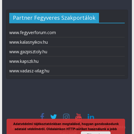
Partner Fegyveres Szakportálok
www.fegyverforum.com
www.kalasnyikov.hu
www.gazpisztoly.hu
www.kapszli.hu
www.vadasz-vilag.hu
Adatvédelmi tájékoztatónkban megtalálod, hogyan gondoskodunk
Impresszum
Adatvédelmi tájékoztató
Média ajánlat
Előfizetés
adataid védelméről. Oldalainkon HTTP-sütiket használunk a jobb
Kapcsolat