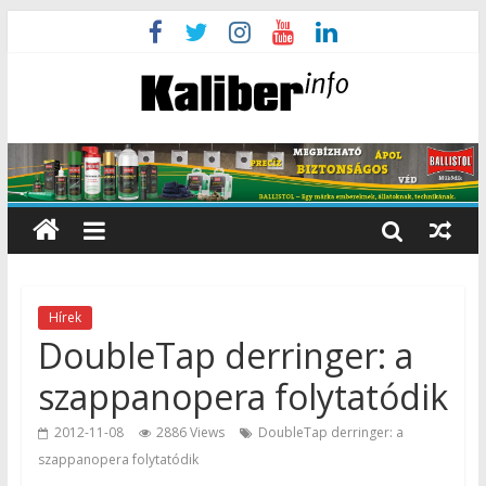
Hírek
DoubleTap derringer: a
szappanopera folytatódik
2012-11-08
2886 Views
DoubleTap derringer: a
szappanopera folytatódik