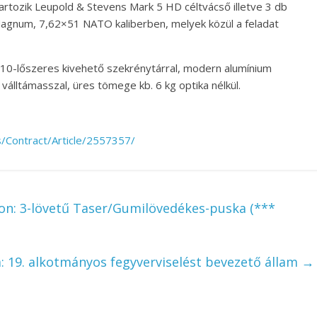
tartozik Leupold & Stevens Mark 5 HD céltvácső illetve 3 db
gnum, 7,62×51 NATO kaliberben, melyek közül a feladat
 10-lőszeres kivehető szekrénytárral, modern alumínium
válltámasszal, üres tömege kb. 6 kg optika nélkül.
Contract/Article/2557357/
con: 3-lövetű Taser/Gumilövedékes-puska (***
: 19. alkotmányos fegyverviselést bevezető állam
→