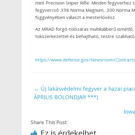
mint Precision Sniper Rifle. Minden fegyverhez 
fegyvercső .338 Norma Magnum, .300 Norma Ma
függvényében választ a mesterlövész.
Az MRAD forgó-tolózáras multikaliberű ismétlő,
tokszerkezettel és behajtható, testre szabható 
https://www.defense.gov/Newsroom/Contracts/
←
Új lakásvédelmi fegyver a hazai pia
ÁPRILIS BOLONDJA!!! ***)
Iowa
Share This Post:
Ez is érdekelhet