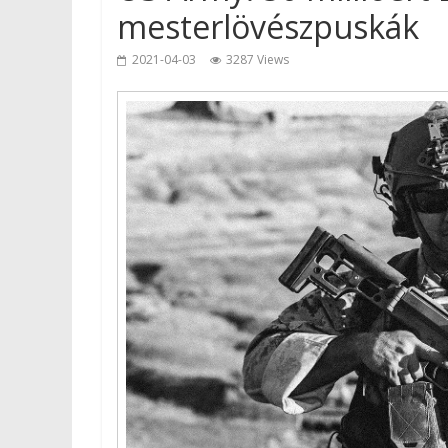
mesterlövészpuskák
2021-04-03
3287 Views