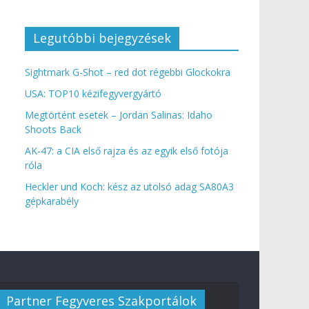
Legutóbbi bejegyzések
Sightmark G-Shot – red dot régebbi Glockokra
USA: TOP10 kézifegyvergyártó
Megtörtént esetek – Jordan Salinas: Idaho
Shoots Back
AK-47: a CIA első rajza és az egyik első fotója
róla
Heckler und Koch: kész az utolsó adag SA80A3
gépkarabély
Partner Fegyveres Szakportálok