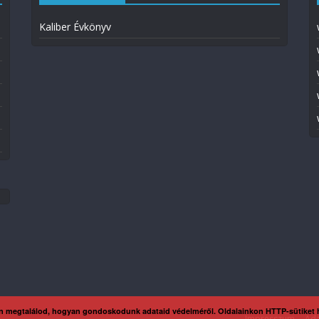
Kaliber Évkönyv
n megtalálod, hogyan gondoskodunk adataid védelméről. Oldalainkon HTTP-sütiket
Impresszum
Ada