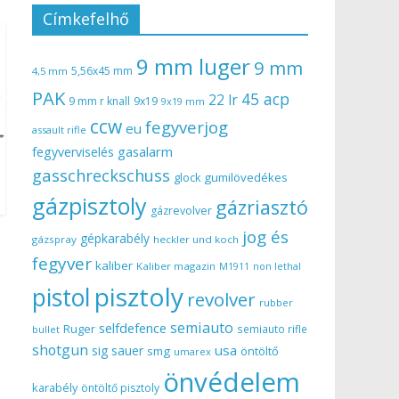
Címkefelhő
9 mm luger
9 mm
5,56x45 mm
4,5 mm
PAK
45 acp
22 lr
9 mm r knall
9x19
9x19 mm
ccw
fegyverjog
eu
assault rifle
gasalarm
fegyverviselés
gasschreckschuss
gumilövedékes
glock
gázpisztoly
gázriasztó
gázrevolver
jog és
gépkarabély
gázspray
heckler und koch
fegyver
kaliber
Kaliber magazin
non lethal
M1911
pisztoly
pistol
revolver
rubber
semiauto
selfdefence
Ruger
semiauto rifle
bullet
shotgun
usa
sig sauer
smg
öntöltő
umarex
önvédelem
karabély
öntöltő pisztoly