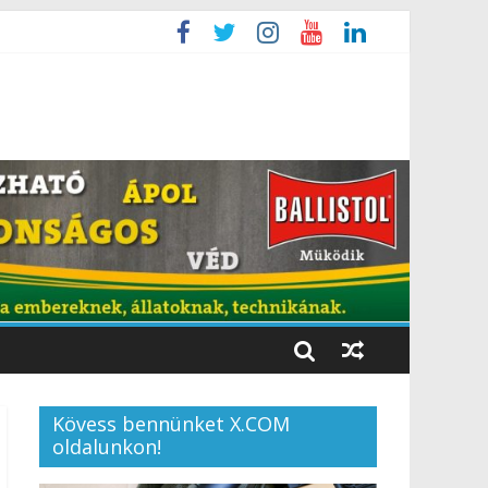
Kövess bennünket X.COM
oldalunkon!