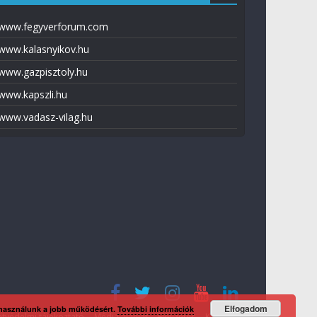
www.fegyverforum.com
www.kalasnyikov.hu
www.gazpisztoly.hu
www.kapszli.hu
www.vadasz-vilag.hu
Elfogadom
 használunk a jobb működésért.
További információk
tvédelmi tájékoztató
Média ajánlat
Előfizetés
Kapcsolat