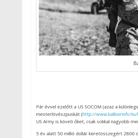
B
Pár évvel ezelőtt a US SOCOM (azaz a különle
mesterlövészpuskát (
http://www.kaliberinfo.h
US Army is követi őket, csak sokkal nagyobb m
5 év alatt 50 millió dollár keretösszegért 2800