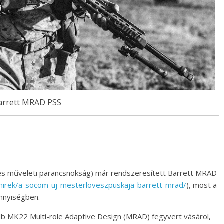
arrett MRAD PSS
ges műveleti parancsnokság) már rendszeresített Barrett MRAD
u/hirek/a-socom-uj-mesterloveszpuskaja-barrett-mrad/
), most a
ennyiségben.
 db MK22 Multi-role Adaptive Design (MRAD) fegyvert vásárol,