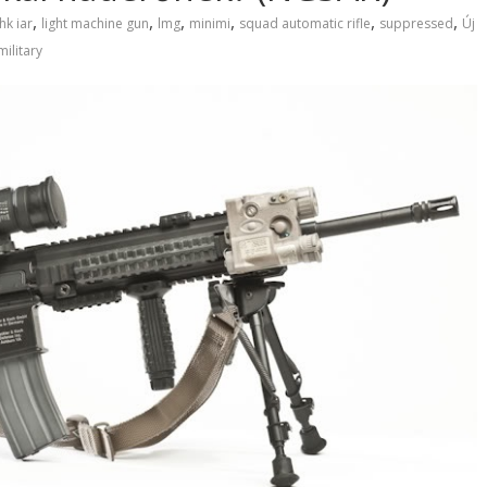
,
,
,
,
,
,
hk iar
light machine gun
lmg
minimi
squad automatic rifle
suppressed
Új
military