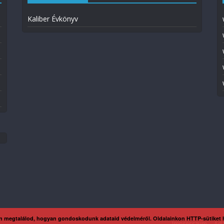
Kaliber Évkönyv
n megtalálod, hogyan gondoskodunk adataid védelméről. Oldalainkon HTTP-sütiket
Impresszum
Ada