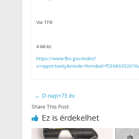
Via TFB
A kiírás:
https://www.fbo.gov/index?
s=opportunity&mode=form&id=f53689202076
←
D-nap+73 év
Share This Post:
Ez is érdekelhet