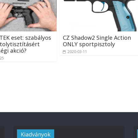
EK eset: szabályos
CZ Shadow2 Single Action
tolytisztításért
ONLY sportpisztoly
égi akció?
2020-03-11
-25
Kiadványok