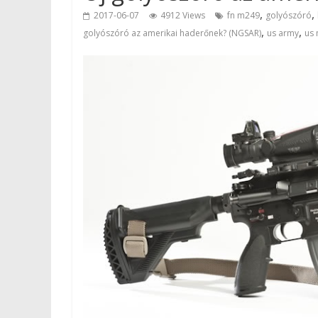
,
,
2017-06-07
4912 Views
fn m249
golyószóró
,
,
golyószóró az amerikai haderőnek? (NGSAR)
us army
us 