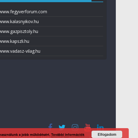
www.fegyverforum.com
www.kalasnyikov.hu
www.gazpisztoly.hu
www.kapszli.hu
www.vadasz-vilag.hu
Elfogadom
 használunk a jobb működésért.
További információk
tvédelmi tájékoztató
Média ajánlat
Előfizetés
Kapcsolat