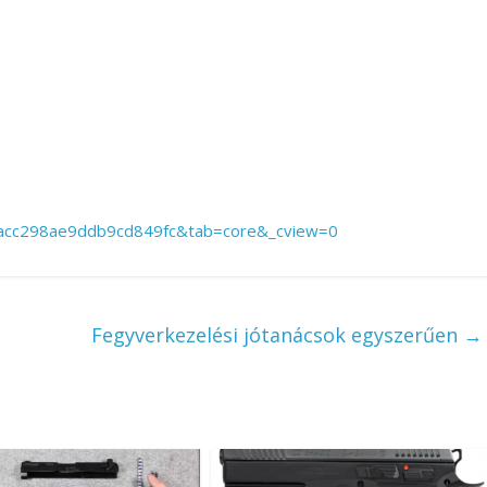
acc298ae9ddb9cd849fc&tab=core&_cview=0
Fegyverkezelési jótanácsok egyszerűen
→