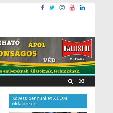
Kövess bennünket X.COM
oldalunkon!