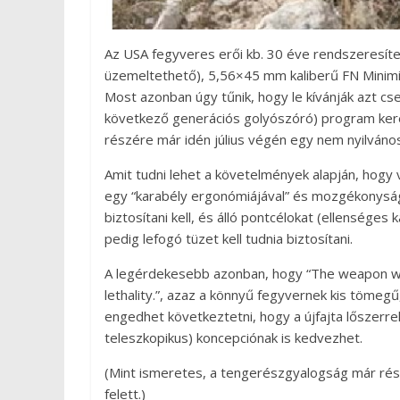
Az USA fegyveres erői kb. 30 éve rendszeresíte
üzemeltethető), 5,56×45 mm kaliberű FN Minimi
Most azonban úgy tűnik, hogy le kívánják azt cs
következő generációs golyószóró) program kere
részére már idén július végén egy nem nyilván
Amit tudni lehet a követelmények alapján, hogy 
egy “karabély ergonómiájával” és mozgékonyságá
biztosítani kell, és álló pontcélokat (ellenséges
pedig lefogó tüzet kell tudnia biztosítani.
A legérdekesebb azonban, hogy “The weapon will
lethality.”, azaz a könnyű fegyvernek kis tömegű
engedhet következtetni, hogy a újfajta lőszerr
teleszkopikus) koncepciónak is kedvezhet.
(Mint ismeretes, a tengerészgyalogság már ré
felett.)