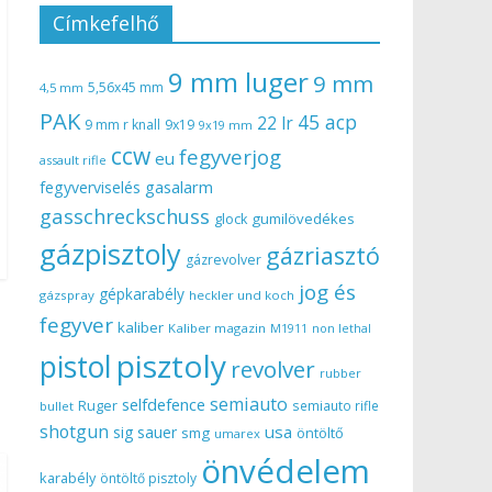
Címkefelhő
9 mm luger
9 mm
5,56x45 mm
4,5 mm
PAK
45 acp
22 lr
9 mm r knall
9x19
9x19 mm
ccw
fegyverjog
eu
assault rifle
gasalarm
fegyverviselés
gasschreckschuss
gumilövedékes
glock
gázpisztoly
gázriasztó
gázrevolver
jog és
gépkarabély
gázspray
heckler und koch
fegyver
kaliber
Kaliber magazin
non lethal
M1911
pisztoly
pistol
revolver
rubber
semiauto
selfdefence
Ruger
semiauto rifle
bullet
shotgun
usa
sig sauer
smg
öntöltő
umarex
önvédelem
karabély
öntöltő pisztoly