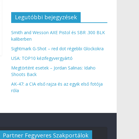
Legutóbbi bejegyzések
Smith and Wesson AXE Pistol és SBR .300 BLK
kaliberben
Sightmark G-Shot – red dot régebbi Glockokra
USA: TOP10 kézifegyvergyártó
Megtörtént esetek – Jordan Salinas: Idaho
Shoots Back
AK-47: a CIA első rajza és az egyik első fotója
róla
Partner Fegyveres Szakportálok