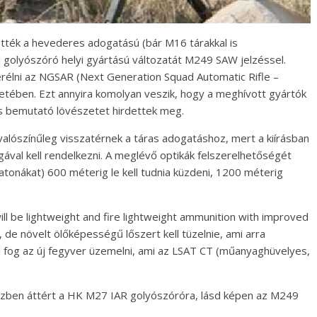
tték a hevederes adogatású (bár M16 tárakkal is
 golyószóró helyi gyártású változatát M249 SAW jelzéssel.
erélni az NGSAR (Next Generation Squad Automatic Rifle –
tében. Ezt annyira komolyan veszik, hogy a meghívott gyártók
os bemutató lövészetet hirdettek meg.
valószínűleg visszatérnek a táras adogatáshoz, mert a kiírásban
val kell rendelkezni. A meglévő optikák felszerelhetőségét
 katonákat) 600 méterig le kell tudnia küzdeni, 1200 méterig
 be lightweight and fire lightweight ammunition with improved
, de növelt ölőképességű lőszert kell tüzelnie, ami arra
el fog az új fegyver üzemelni, ami az LSAT CT (műanyaghüvelyes,
szben áttért a HK M27 IAR golyószóróra, lásd képen az M249