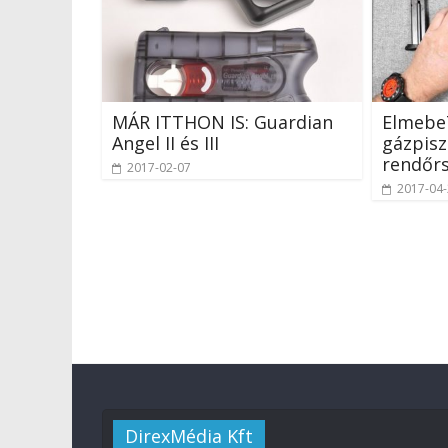
MÁR ITTHON IS: Guardian
ElmebeT
Angel II és III
gázpisz
rendőrs
2017-02-07
2017-04
DirexMédia Kft