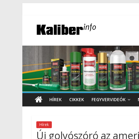
HÍREK
CIKKEK
FEGYVERVIDEÓK
Hírek
Új golyószóró az amer