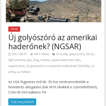
Hírek
Új golyószóró az amerikai
haderőnek? (NGSAR)
,
,
,
2017-06-07
4911 Views
fn m249
golyószóró
hk iar
,
,
,
,
light machine gun
lmg
minimi
squad automatic rifle
,
,
suppressed
Új golyószóró az amerikai haderőnek? (NGSAR)
us
,
army
us military
Az USA fegyveres erői kb. 30 éve rendszeresítették a
hevederes adogatású (bár M16 tárakkal is üzemeltethető),
5,56×45 mm kaliberű FN
Tudj meg többet!