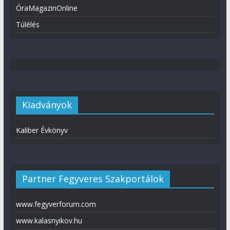
ÓraMagazinOnline
Túlélés
Kiadványok
Kaliber Évkönyv
Partner Fegyveres Szakportálok
www.fegyverforum.com
www.kalasnyikov.hu