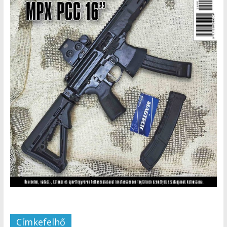
Címkefelhő