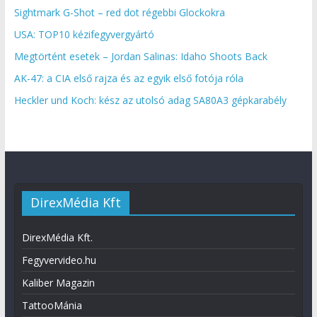
Sightmark G-Shot – red dot régebbi Glockokra
USA: TOP10 kézifegyvergyártó
Megtörtént esetek – Jordan Salinas: Idaho Shoots Back
AK-47: a CIA első rajza és az egyik első fotója róla
Heckler und Koch: kész az utolsó adag SA80A3 gépkarabély
DirexMédia Kft
DirexMédia Kft.
Fegyvervideo.hu
Kaliber Magazin
TattooMánia