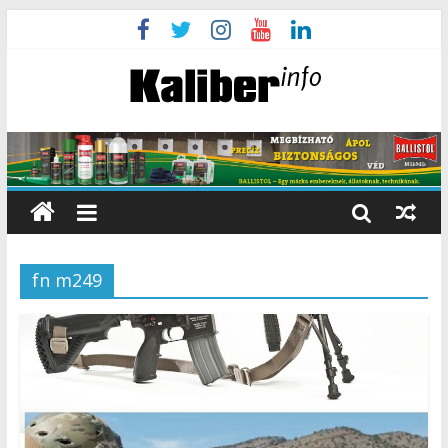
fn m249