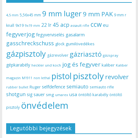
9 mm luger
9 mm PAK
5,56x45 mm
9 mm r
4,5 mm
ccw
45 acp
22 lr
eu
knall
9x19
9x19 mm
assault rifle
fegyverjog
gasalarm
fegyverviselés
gasschreckschuss
gumilövedékes
glock
gázpisztoly
gázriasztó
gázrevolver
gázspray
jog és fegyver
gépkarabély
kaliber
heckler und koch
Kaliber
pisztoly
pistol
revolver
magazin
non lethal
M1911
semiauto
selfdefence
Ruger
semiauto rifle
rubber bullet
shotgun
usa
sig sauer
smg
öntöltő karabély
öntöltő
umarex
önvédelem
pisztoly
Legutóbbi bejegyzések