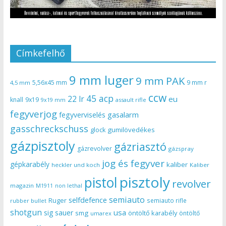
Címkefelhő
9 mm luger
9 mm PAK
5,56x45 mm
9 mm r
4,5 mm
ccw
45 acp
22 lr
eu
knall
9x19
9x19 mm
assault rifle
fegyverjog
gasalarm
fegyverviselés
gasschreckschuss
gumilövedékes
glock
gázpisztoly
gázriasztó
gázrevolver
gázspray
jog és fegyver
gépkarabély
kaliber
heckler und koch
Kaliber
pisztoly
pistol
revolver
magazin
non lethal
M1911
semiauto
selfdefence
Ruger
semiauto rifle
rubber bullet
shotgun
usa
sig sauer
smg
öntöltő karabély
öntöltő
umarex