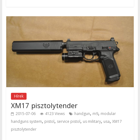
Hírek
XM17 pisztolytender
,
,
2015-07-06
4123 Views
handgun
m9
modular
,
,
,
,
,
handguns system
pistol
service pistol
us military
usa
XM17
pisztolytender