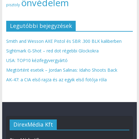
önvédelem
pisztoly
Legutóbbi bejegyzések
Smith and Wesson AXE Pistol és SBR .300 BLK kaliberben
Sightmark G-Shot – red dot régebbi Glockokra
USA: TOP10 kézifegyvergyártó
Megtörtént esetek – Jordan Salinas: Idaho Shoots Back
AK-47: a CIA első rajza és az egyik első fotója róla
DirexMédia Kft