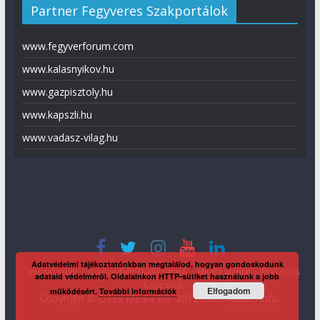
Partner Fegyveres Szakportálok
www.fegyverforum.com
www.kalasnyikov.hu
www.gazpisztoly.hu
www.kapszli.hu
www.vadasz-vilag.hu
Adatvédelmi tájékoztatónkban megtalálod, hogyan gondoskodunk
Impresszum
Adatvédelmi tájékoztató
Média ajánlat
Előfizetés
adataid védelméről. Oldalainkon HTTP-sütiket használunk a jobb
Kapcsolat
Elfogadom
működésért.
További információk
Copyright © Direx Média Kft. 2012-2026
KaliberInfo
.