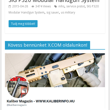
,
,
2015-04-28
3474 Views
mhs
service pistol
SIG P320
,
,
Modular Handgun System
sig sauer
us military
Tudj meg többet!
Kövess bennünket X.COM oldalunkon!