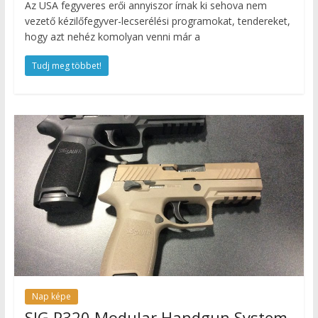
Az USA fegyveres erői annyiszor írnak ki sehova nem
vezető kézilőfegyver-lecserélési programokat, tendereket,
hogy azt nehéz komolyan venni már a
Tudj meg többet!
Nap képe
SIG P320 Modular Handgun System