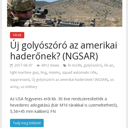
Hírek
Új golyószóró az amerikai
haderőnek? (NGSAR)
,
,
,
2017-06-07
4912 Views
fn m249
golyószóró
hk iar
,
,
,
,
light machine gun
lmg
minimi
squad automatic rifle
,
,
suppressed
Új golyószóró az amerikai haderőnek? (NGSAR)
us
,
army
us military
Az USA fegyveres erői kb. 30 éve rendszeresítették a
hevederes adogatású (bár M16 tárakkal is üzemeltethető),
5,56×45 mm kaliberű FN
Tudj meg többet!