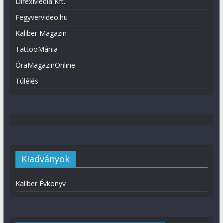
DirexMédia Kft.
Fegyvervideo.hu
Kaliber Magazin
TattooMánia
ÓraMagazinOnline
Túlélés
Kiadványok
Kaliber Évkönyv