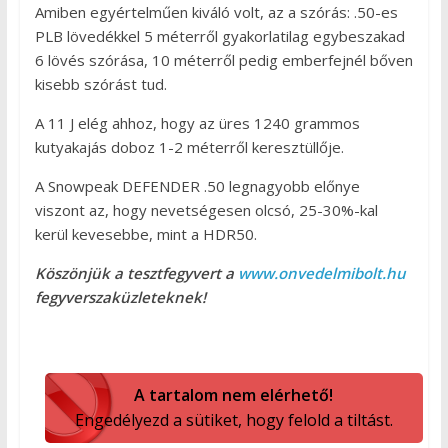
Amiben egyértelműen kiváló volt, az a szórás: .50-es
PLB lövedékkel 5 méterről gyakorlatilag egybeszakad
6 lövés szórása, 10 méterről pedig emberfejnél bőven
kisebb szórást tud.
A 11 J elég ahhoz, hogy az üres 1240 grammos
kutyakajás doboz 1-2 méterről keresztüllője.
A Snowpeak DEFENDER .50 legnagyobb előnye
viszont az, hogy nevetségesen olcsó, 25-30%-kal
kerül kevesebbe, mint a HDR50.
Köszönjük a tesztfegyvert a
www.onvedelmibolt.hu
fegyverszaküzleteknek!
A tartalom nem elérhető!
Engedélyezd a sütiket, hogy felold a tiltást.