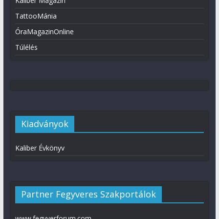
Kaliber Magazin
TattooMánia
ÓraMagazinOnline
Túlélés
Kiadványok
Kaliber Évkönyv
Partner Fegyveres Szakportálok
www.fegyverforum.com