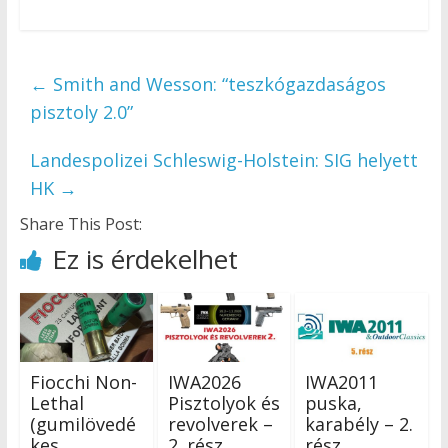
←
Smith and Wesson: “teszkógazdaságos
pisztoly 2.0”
Landespolizei Schleswig-Holstein: SIG helyett
HK
→
Share This Post:
Ez is érdekelhet
Fiocchi Non-
IWA2026
IWA2011
Lethal
Pisztolyok és
puska,
(gumilövedé
revolverek –
karabély – 2.
kes,
2. rész
rész