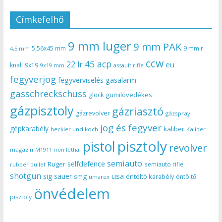
Címkefelhő
9 mm luger
9 mm PAK
5,56x45 mm
9 mm r
4,5 mm
ccw
45 acp
22 lr
eu
knall
9x19
9x19 mm
assault rifle
fegyverjog
gasalarm
fegyverviselés
gasschreckschuss
gumilövedékes
glock
gázpisztoly
gázriasztó
gázrevolver
gázspray
jog és fegyver
gépkarabély
kaliber
heckler und koch
Kaliber
pisztoly
pistol
revolver
magazin
non lethal
M1911
semiauto
selfdefence
Ruger
semiauto rifle
rubber bullet
shotgun
usa
sig sauer
smg
öntöltő karabély
öntöltő
umarex
önvédelem
pisztoly