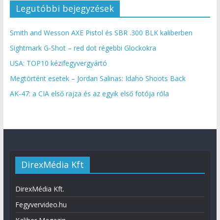
Legutóbbi bejegyzések
Smith and Wesson AXE Pistol és SBR .300 BLK kaliberben
Sightmark G-Shot – red dot régebbi Glockokra
USA: TOP10 kézifegyvergyártó
Megtörtént esetek – Jordan Salinas: Idaho Shoots Back
AK-47: a CIA első rajza és az egyik első fotója róla
DirexMédia Kft
DirexMédia Kft.
Fegyvervideo.hu