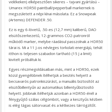
vidékeken) elképesztően sikeres – tajvani gyártású –
Umarex HDR50 paintball/pepperball markernek is
megszületett a népi kínai másolata. Ez a Snowpeak
(Artemis) DEFENDER .50.
Ez is egy 6-lövetű, .50-es (12,7 mm) kaliberű, DAO
elsütőszerkezetű, 12-grammos CO2-patronról
működő marker, melybe ráadásul passzolnak a HDR50
tárai is. Mi a 11 J-os névleges torkolati energiájú, tehát
itthon is teljesen szabadon tartható (15 J a limit)
kivitelt próbáltuk ki.
Egyes részmegoldásaiban más, mint a HDR50, ezek
közül gyengébbnek ítélhetjük a beütés helyett a
becsavarós patronkiszúrást, a manuális biztosítót az
elsütőbillentyűn az automatikus billentyűbiztosító
helyett. Jobbnak ítélhetjük azonban a HDR50-énél a
fénygyűjtő szálas célgömböt, vagy a kesztyűs kézben
is elég tágas sátorvasat és a kétkezes tárrögzítőt.