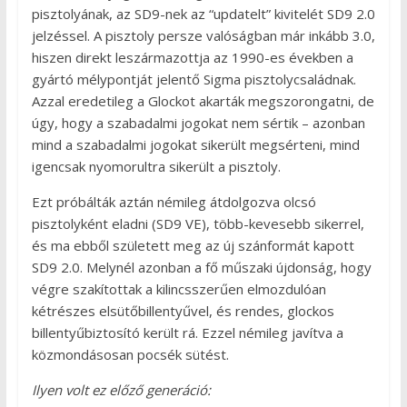
pisztolyának, az SD9-nek az “updatelt” kivitelét SD9 2.0
jelzéssel. A pisztoly persze valóságban már inkább 3.0,
hiszen direkt leszármazottja az 1990-es években a
gyártó mélypontját jelentő Sigma pisztolycsaládnak.
Azzal eredetileg a Glockot akarták megszorongatni, de
úgy, hogy a szabadalmi jogokat nem sértik – azonban
mind a szabadalmi jogokat sikerült megsérteni, mind
igencsak nyomorultra sikerült a pisztoly.
Ezt próbálták aztán némileg átdolgozva olcsó
pisztolyként eladni (SD9 VE), több-kevesebb sikerrel,
és ma ebből született meg az új szánformát kapott
SD9 2.0. Melynél azonban a fő műszaki újdonság, hogy
végre szakítottak a kilincsszerűen elmozdulóan
kétrészes elsütőbillentyűvel, és rendes, glockos
billentyűbiztosító került rá. Ezzel némileg javítva a
közmondásosan pocsék sütést.
Ilyen volt ez előző generáció: