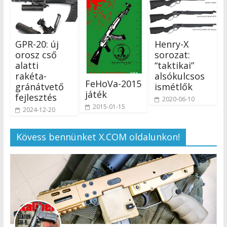
GPR-20: új
Henry-X
orosz cső
sorozat:
alatti
“taktikai”
rakéta-
alsókulcsos
FeHoVa-2015
gránátvető
ismétlők
játék
fejlesztés
2020-06-10
2015-01-15
2024-12-20
Kövess bennünket X.COM oldalunkon!