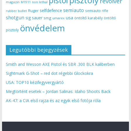
pistol
revolver
magazin
non lethal
M1911
semiauto
selfdefence
Ruger
semiauto rifle
rubber bullet
shotgun
usa
sig sauer
smg
öntöltő karabély
öntöltő
umarex
önvédelem
pisztoly
Legutóbbi bejegyzések
Smith and Wesson AXE Pistol és SBR .300 BLK kaliberben
Sightmark G-Shot – red dot régebbi Glockokra
USA: TOP10 kézifegyvergyártó
Megtörtént esetek – Jordan Salinas: Idaho Shoots Back
AK-47: a CIA első rajza és az egyik első fotója róla