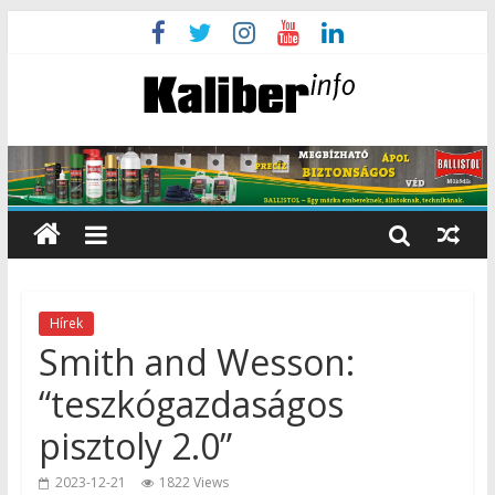
Hírek
Smith and Wesson:
“teszkógazdaságos
pisztoly 2.0”
2023-12-21
1822 Views