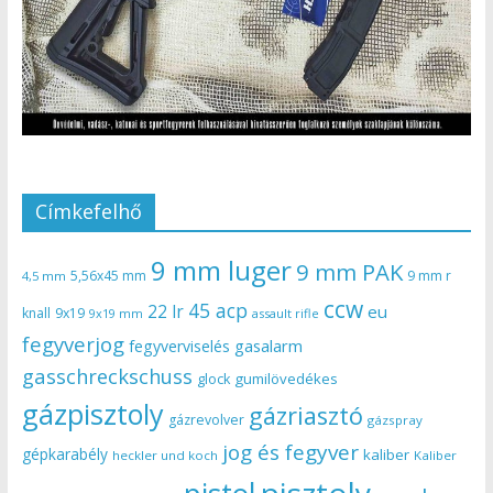
Címkefelhő
9 mm luger
9 mm PAK
5,56x45 mm
9 mm r
4,5 mm
ccw
45 acp
22 lr
eu
knall
9x19
9x19 mm
assault rifle
fegyverjog
gasalarm
fegyverviselés
gasschreckschuss
gumilövedékes
glock
gázpisztoly
gázriasztó
gázrevolver
gázspray
jog és fegyver
gépkarabély
kaliber
heckler und koch
Kaliber
pisztoly