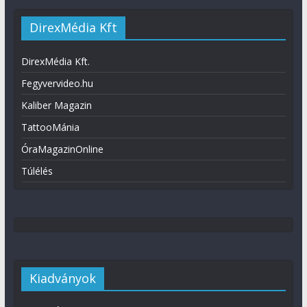
DirexMédia Kft
DirexMédia Kft.
Fegyvervideo.hu
Kaliber Magazin
TattooMánia
ÓraMagazinOnline
Túlélés
Kiadványok