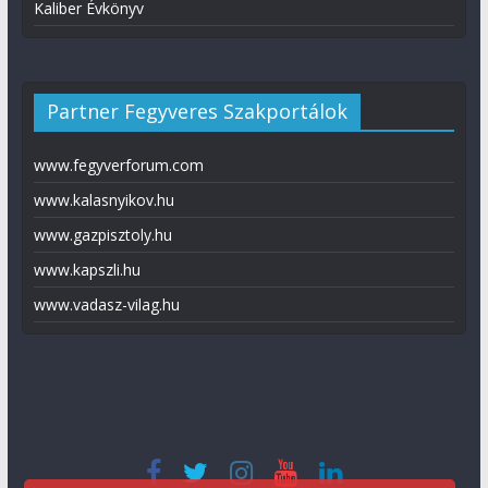
Kaliber Évkönyv
Partner Fegyveres Szakportálok
www.fegyverforum.com
www.kalasnyikov.hu
www.gazpisztoly.hu
www.kapszli.hu
www.vadasz-vilag.hu