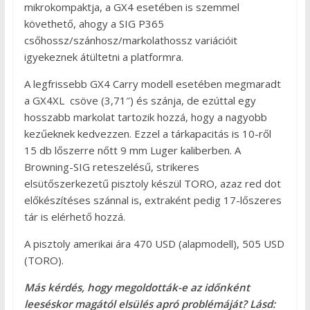
mikrokompaktja, a GX4 esetében is szemmel
követhető, ahogy a SIG P365
csőhossz/szánhosz/markolathossz variációit
igyekeznek átültetni a platformra.
A legfrissebb GX4 Carry modell esetében megmaradt
a GX4XL csöve (3,71″) és szánja, de ezúttal egy
hosszabb markolat tartozik hozzá, hogy a nagyobb
kezűeknek kedvezzen. Ezzel a tárkapacitás is 10-ről
15 db lőszerre nőtt 9 mm Luger kaliberben. A
Browning-SIG reteszelésű, strikeres
elsütőszerkezetű pisztoly készül TORO, azaz red dot
előkészítéses szánnal is, extraként pedig 17-lőszeres
tár is elérhető hozzá.
A pisztoly amerikai ára 470 USD (alapmodell), 505 USD
(TORO).
Más kérdés, hogy megoldották-e az időnként
leeséskor magától elsülés apró problémáját? Lásd: