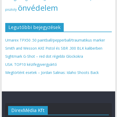
önvédelem
pisztoly
Legutóbbi bejegyzések
Umarex TPX50 .50 paintball/pepperball/traumatikus marker
Smith and Wesson AXE Pistol és SBR .300 BLK kaliberben
Sightmark G-Shot – red dot régebbi Glockokra
USA: TOP10 kézifegyvergyártó
Megtörtént esetek – Jordan Salinas: Idaho Shoots Back
DirexMédia Kft