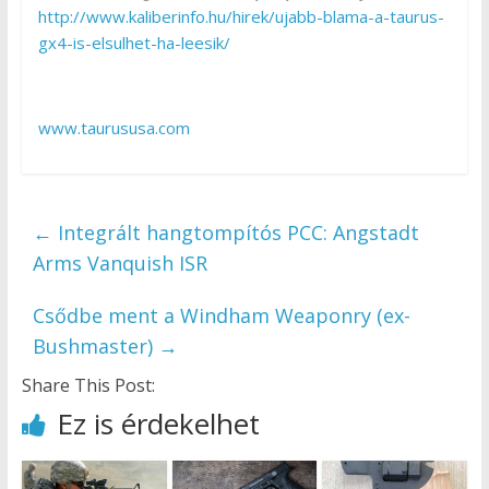
http://www.kaliberinfo.hu/hirek/ujabb-blama-a-taurus-
gx4-is-elsulhet-ha-leesik/
www.taurususa.com
←
Integrált hangtompítós PCC: Angstadt
Arms Vanquish ISR
Csődbe ment a Windham Weaponry (ex-
Bushmaster)
→
Share This Post:
Ez is érdekelhet