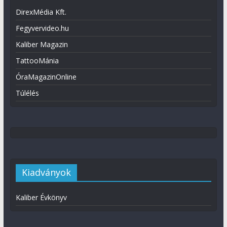
DirexMédia Kft.
Fegyvervideo.hu
Kaliber Magazin
TattooMánia
ÓraMagazinOnline
Túlélés
Kiadványok
Kaliber Évkönyv