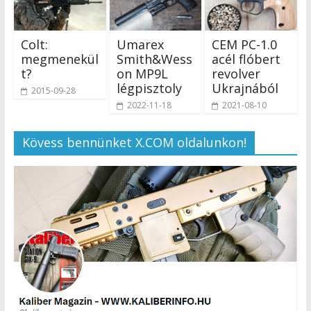
Colt:
Umarex
СЕМ РС-1.0
megmenekül
Smith&Wess
acél flóbert
t?
on MP9L
revolver
légpisztoly
Ukrajnából
2015-09-28
2022-11-18
2021-08-10
Kövess bennünket X.COM oldalunkon!