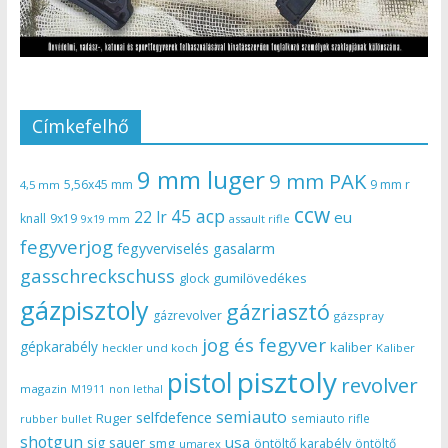
Címkefelhő
9 mm luger
9 mm PAK
5,56x45 mm
9 mm r
4,5 mm
ccw
45 acp
22 lr
eu
knall
9x19
9x19 mm
assault rifle
fegyverjog
gasalarm
fegyverviselés
gasschreckschuss
gumilövedékes
glock
gázpisztoly
gázriasztó
gázrevolver
gázspray
jog és fegyver
gépkarabély
kaliber
heckler und koch
Kaliber
pisztoly
pistol
revolver
magazin
non lethal
M1911
semiauto
selfdefence
Ruger
semiauto rifle
rubber bullet
shotgun
usa
sig sauer
smg
öntöltő karabély
öntöltő
umarex