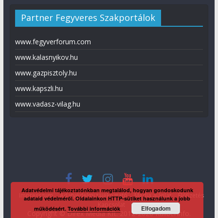
Partner Fegyveres Szakportálok
www.fegyverforum.com
www.kalasnyikov.hu
www.gazpisztoly.hu
www.kapszli.hu
www.vadasz-vilag.hu
Adatvédelmi tájékoztatónkban megtalálod, hogyan gondoskodunk
Impresszum
Adatvédelmi tájékoztató
Média ajánlat
Előfizetés
adataid védelméről. Oldalainkon HTTP-sütiket használunk a jobb
Kapcsolat
Elfogadom
működésért.
További információk
Copyright © Direx Média Kft. 2012-2026
KaliberInfo
.