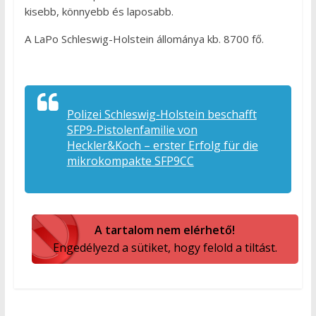
kisebb, könnyebb és laposabb.
A LaPo Schleswig-Holstein állománya kb. 8700 fő.
Polizei Schleswig-Holstein beschafft
SFP9-Pistolenfamilie von
Heckler&Koch – erster Erfolg für die
mikrokompakte SFP9CC
A tartalom nem elérhető!
Engedélyezd a sütiket, hogy felold a tiltást.