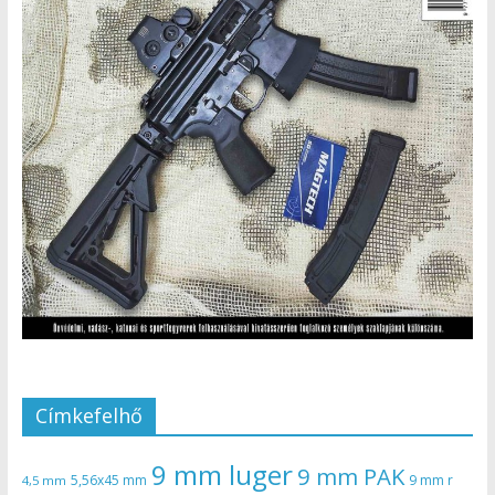
Címkefelhő
9 mm luger
9 mm PAK
5,56x45 mm
9 mm r
4,5 mm