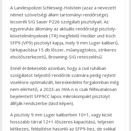
A Landespolizei Schleswig-Holstein (azaz a nevezett
német szövetségi állam tartományi rendőrsége)
lecseréli SIG Sauer P226 szolgálati pisztolyait. Az
egyenruhás állomány az aktuális rendőrségi pisztoly-
követelményeknek (TR) megfelelő Heckler und Koch
SFP9 (VP9) pisztolyt kapja, mely 9 mm Luger kaliberű,
tárkapacitása 15 db lőszer, műanyagtokos, strikeres
elsütőszerkezetű, Browning-SIG reteszelésű.
Ennél érdekesebb azonban, hogy a civil ruhában
szolgálatot teljesítő rendőrök számára pedig rejtett
viselésre optimalizált, kereskedelmi forgalomban még
nem elérhető, a 2023-as IWA-n is csak félhivatalosan
bejelentett SFP9CC lapos mikrokompakt pisztolyt
állítják rendszerbe (lásd képen).
A pisztoly 9 mm Luger kaliberben 10+1, vagy kicsit
hosszabb tárral 12+1-lőszeres kapacitású, teljesen
kétkezes, felépítése hasonló az SFP9-hez, de sokkal