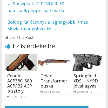
←
Snowpeak DEFENDER .50
paintball/pepperball marker
Boldog Karácsonyt a legnagyobb Xmas
Movie rajongóinak is!
→
Share This Post:
Ez is érdekelhet
Ceonic
Gelan
Springfield
ACP380 .380
Transformer
XDS – NYPD
ACP/.32 ACP
puska
jóváhagyás
pisztoly
2014-03-20
2016-05-17
2024-03-17