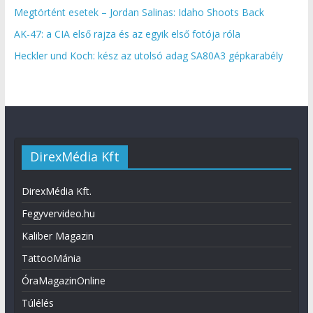
Megtörtént esetek – Jordan Salinas: Idaho Shoots Back
AK-47: a CIA első rajza és az egyik első fotója róla
Heckler und Koch: kész az utolsó adag SA80A3 gépkarabély
DirexMédia Kft
DirexMédia Kft.
Fegyvervideo.hu
Kaliber Magazin
TattooMánia
ÓraMagazinOnline
Túlélés