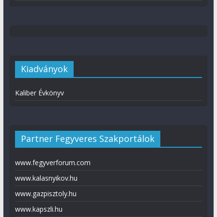
Kiadványok
Kaliber Évkönyv
Partner Fegyveres Szakportálok
www.fegyverforum.com
www.kalasnyikov.hu
www.gazpisztoly.hu
www.kapszli.hu