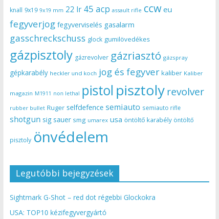
ccw
45 acp
22 lr
eu
knall
9x19
9x19 mm
assault rifle
fegyverjog
gasalarm
fegyverviselés
gasschreckschuss
gumilövedékes
glock
gázpisztoly
gázriasztó
gázrevolver
gázspray
jog és fegyver
gépkarabély
kaliber
heckler und koch
Kaliber
pisztoly
pistol
revolver
magazin
non lethal
M1911
semiauto
selfdefence
Ruger
semiauto rifle
rubber bullet
shotgun
usa
sig sauer
smg
öntöltő karabély
öntöltő
umarex
önvédelem
pisztoly
Legutóbbi bejegyzések
Sightmark G-Shot – red dot régebbi Glockokra
USA: TOP10 kézifegyvergyártó