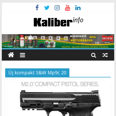
Új kompakt S&W Mp9c 20