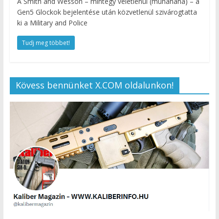
A Smith and Wesson – mintegy véletlenül (muhahaha) – a
Gen5 Glockok bejelentése után közvetlenül szivárogtatta
ki a Military and Police
Tudj meg többet!
Kövess bennünket X.COM oldalunkon!