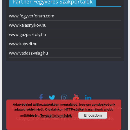
Partner Fegyveres Szakportálok
www.fegyverforum.com
www.kalasnyikov.hu
www.gazpisztoly.hu
www.kapszli.hu
www.vadasz-vilag.hu
Adatvédelmi tájékoztatónkban megtalálod, hogyan gondoskodunk
Impresszum
Adatvédelmi tájékoztató
Média ajánlat
Előfizetés
adataid védelméről. Oldalainkon HTTP-sütiket használunk a jobb
Kapcsolat
Elfogadom
működésért.
További információk
Copyright © Direx Média Kft. 2012-2026
KaliberInfo
.