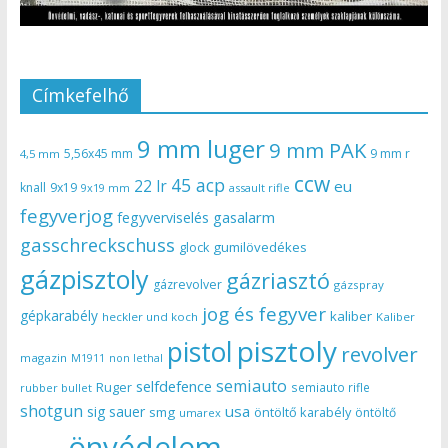
Címkefelhő
9 mm luger
9 mm PAK
5,56x45 mm
9 mm r
4,5 mm
ccw
45 acp
22 lr
eu
knall
9x19
9x19 mm
assault rifle
fegyverjog
gasalarm
fegyverviselés
gasschreckschuss
gumilövedékes
glock
gázpisztoly
gázriasztó
gázrevolver
gázspray
jog és fegyver
gépkarabély
kaliber
heckler und koch
Kaliber
pisztoly
pistol
revolver
magazin
non lethal
M1911
semiauto
selfdefence
Ruger
semiauto rifle
rubber bullet
shotgun
usa
sig sauer
smg
öntöltő karabély
öntöltő
umarex
önvédelem