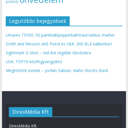
pisztoly
Legutóbbi bejegyzések
Umarex TPX50 .50 paintball/pepperball/traumatikus marker
Smith and Wesson AXE Pistol és SBR .300 BLK kaliberben
Sightmark G-Shot – red dot régebbi Glockokra
USA: TOP10 kézifegyvergyártó
Megtörtént esetek – Jordan Salinas: Idaho Shoots Back
DirexMédia Kft
DirexMédia Kft.