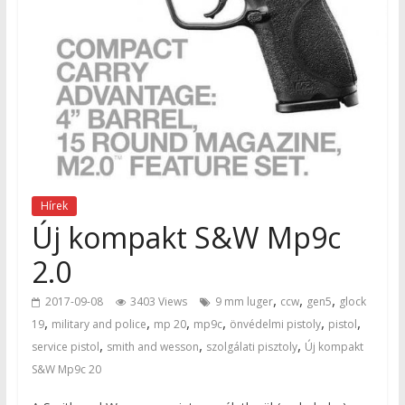
Hírek
Új kompakt S&W Mp9c
2.0
,
,
,
2017-09-08
3403 Views
9 mm luger
ccw
gen5
glock
,
,
,
,
,
,
19
military and police
mp 20
mp9c
önvédelmi pistoly
pistol
,
,
,
service pistol
smith and wesson
szolgálati pisztoly
Új kompakt
S&W Mp9c 20