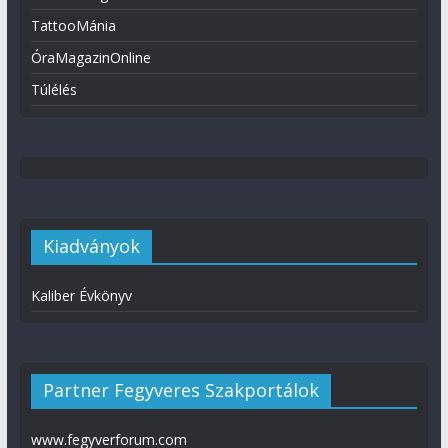
TattooMánia
ÓraMagazinOnline
Túlélés
Kiadványok
Kaliber Évkönyv
Partner Fegyveres Szakportálok
www.fegyverforum.com