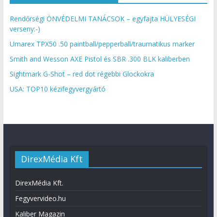
Rendőrségi ÖNVÉDELMI TANÁCSOK – egyfajta HÜLYESÉGI
verseny:-)
Umarex TPX50 .50 paintball/pepperball/traumatikus marker
Smith and Wesson AXE Pistol és SBR .300 BLK kaliberben
Sightmark G-Shot – red dot régebbi Glockokra
USA: TOP10 kézifegyvergyártó
DirexMédia Kft
DirexMédia Kft.
Fegyvervideo.hu
Kaliber Magazin