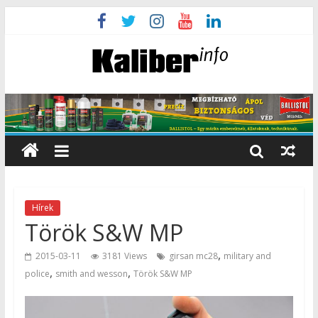
Hírek
Török S&W MP
,
2015-03-11
3181 Views
girsan mc28
military and
,
,
police
smith and wesson
Török S&W MP