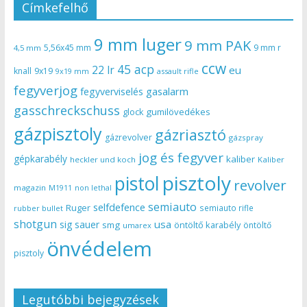
Címkefelhő
9 mm luger
9 mm PAK
5,56x45 mm
9 mm r
4,5 mm
ccw
45 acp
22 lr
eu
knall
9x19
9x19 mm
assault rifle
fegyverjog
gasalarm
fegyverviselés
gasschreckschuss
gumilövedékes
glock
gázpisztoly
gázriasztó
gázrevolver
gázspray
jog és fegyver
gépkarabély
kaliber
heckler und koch
Kaliber
pisztoly
pistol
revolver
magazin
non lethal
M1911
semiauto
selfdefence
Ruger
semiauto rifle
rubber bullet
shotgun
usa
sig sauer
smg
öntöltő karabély
öntöltő
umarex
önvédelem
pisztoly
Legutóbbi bejegyzések