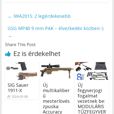
←
IWA2015: 2 legérdekesebb
GSG MP40 9 mm PAK – élvezkedés közben:-)
→
Share This Post:
Ez is érdekelhet
SIG Sauer
Új
ÚJ
1911-X
multikaliber
fegyverjogi
ű
fogalmat
2024-03-08
mesterlövés
vezetnek be:
zpuska:
MODULÁRIS
Accuracy
TŰZFEGYVER