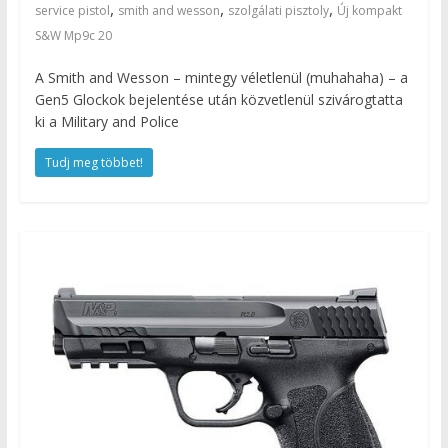
,
,
,
service pistol
smith and wesson
szolgálati pisztoly
Új kompakt
S&W Mp9c 20
A Smith and Wesson – mintegy véletlenül (muhahaha) – a
Gen5 Glockok bejelentése után közvetlenül szivárogtatta
ki a Military and Police
Tudj meg többet!