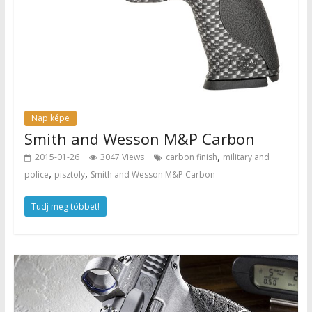
Nap képe
Smith and Wesson M&P Carbon
,
2015-01-26
3047 Views
carbon finish
military and
,
,
police
pisztoly
Smith and Wesson M&P Carbon
Tudj meg többet!