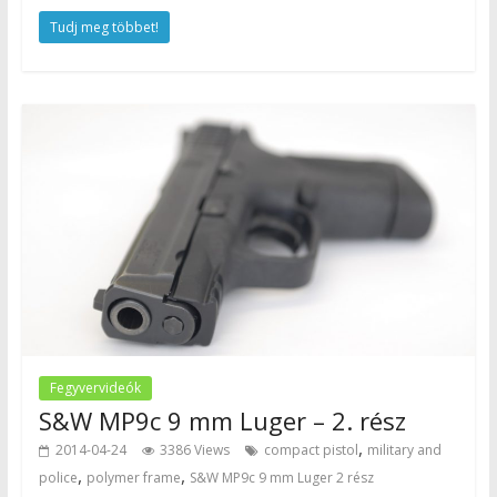
Tudj meg többet!
Fegyvervideók
S&W MP9c 9 mm Luger – 2. rész
,
2014-04-24
3386 Views
compact pistol
military and
,
,
police
polymer frame
S&W MP9c 9 mm Luger 2 rész