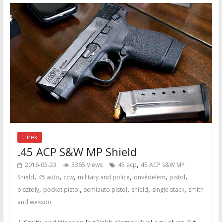
Hírek
.45 ACP S&W MP Shield
,
2016-05-23
3365 Views
45 acp
45 ACP S&W MP
,
,
,
,
,
,
Shield
45 auto
ccw
military and police
önvédelem
pistol
,
,
,
,
,
pisztoly
pocket pistol
semiauto pistol
shield
single stack
smith
and wesson