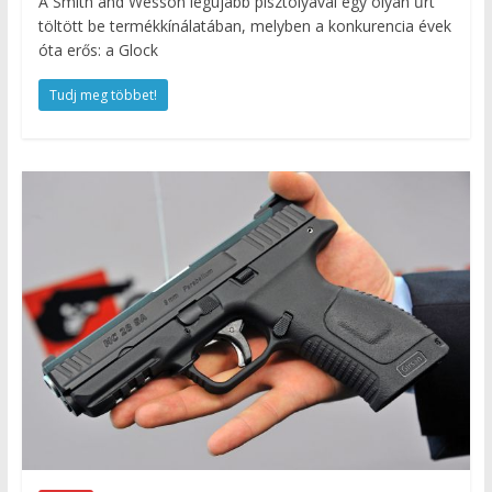
A Smith and Wesson legújabb pisztolyával egy olyan űrt
töltött be termékkínálatában, melyben a konkurencia évek
óta erős: a Glock
Tudj meg többet!