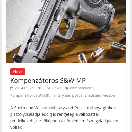
Hírek
Kompenzátoros S&W MP
,
2014-09-25
3361 Views
compensator
,
,
Kompenzátoros SW MP
military and police
smith and wesson
A Smith and Wesson Military and Police műanyagtokos
pisztolycsaládja eddig is rengeteg alváltozattal
rendelkezett, de főképpen az önvédelmi/szolgálati piacon
voltak