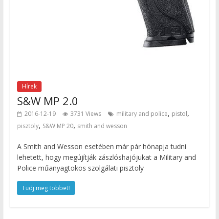
Hírek
S&W MP 2.0
,
,
2016-12-19
3731 Views
military and police
pistol
,
,
pisztoly
S&W MP 20
smith and wesson
A Smith and Wesson esetében már pár hónapja tudni
lehetett, hogy megújítják zászlóshajójukat a Military and
Police műanyagtokos szolgálati pisztoly
Tudj meg többet!