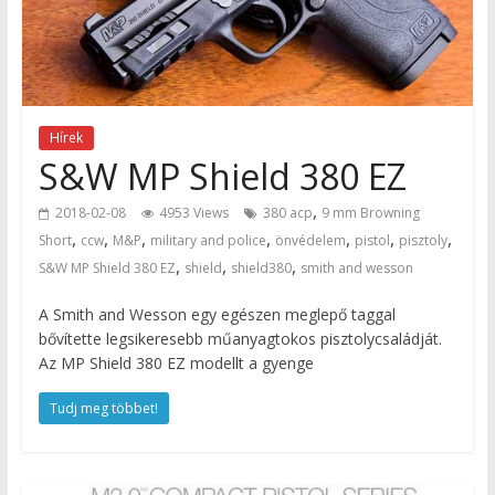
Hírek
S&W MP Shield 380 EZ
,
2018-02-08
4953 Views
380 acp
9 mm Browning
,
,
,
,
,
,
,
Short
ccw
M&P
military and police
önvédelem
pistol
pisztoly
,
,
,
S&W MP Shield 380 EZ
shield
shield380
smith and wesson
A Smith and Wesson egy egészen meglepő taggal
bővítette legsikeresebb műanyagtokos pisztolycsaládját.
Az MP Shield 380 EZ modellt a gyenge
Tudj meg többet!