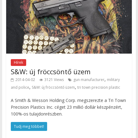
Hírek
S&W: új fröccsöntő üzem
,
2014-04-02
3121 Views
gun manufacturer
military
,
,
and police
S&W: új fröccsöntő üzem
tri town precision plastic
A Smith & Wesson Holding Corp. megszerezte a Tri Town
Precision Plastics Inc. céget 23 millió dollár készpénzért,
100%-os tulajdonrészben.
Tudj meg többet!