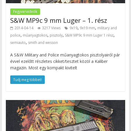
Fegyvervideók
S&W MP9c 9 mm Luger – 1. rész
,
,
2014-04-14
3217 Views
9x19
9x19 mm
military and
,
,
,
,
police
műanyagtokos
pisztoly
S&W MP9c 9 mm Luger 1 rész
,
semiauto
smith and wesson
A S&W Military and Police műanyagtokos pisztolyairól pár
évvel ezelőtt részletes cikket/tesztet közöl a Kaliber
magazin. Most egy kompakt kivitelt
Tudj meg többet!