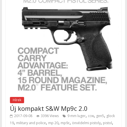
Hírek
Új kompakt S&W Mp9c 2.0
,
,
,
2017-09-08
3396 Views
9 mm luger
ccw
gen5
glock
,
,
,
,
,
,
19
military and police
mp 20
mp9c
önvédelmi pistoly
pistol