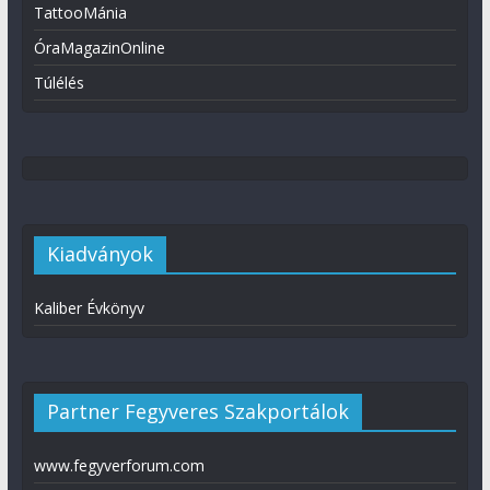
TattooMánia
ÓraMagazinOnline
Túlélés
Kiadványok
Kaliber Évkönyv
Partner Fegyveres Szakportálok
www.fegyverforum.com