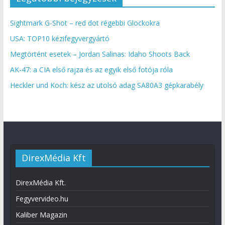
Sightmark G-Shot – red dot régebbi Glockokra
USA: TOP10 kézifegyvergyártó
Megtörtént esetek – Jordan Salinas: Idaho Shoots Back
AK-47: a CIA első rajza és az egyik első fotója róla
Heckler und Koch: kész az utolsó adag SA80A3 gépkarabély
DirexMédia Kft
DirexMédia Kft.
Fegyvervideo.hu
Kaliber Magazin