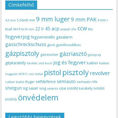
Címkefelhő
9 mm luger
9 mm PAK
5,56x45 mm
9 mm r
4,5 mm
ccw
45 acp
22 lr
eu
knall
9x19
9x19 mm
assault rifle
fegyverjog
gasalarm
fegyverviselés
gasschreckschuss
gumilövedékes
glock
gázpisztoly
gázriasztó
gázrevolver
gázspray
jog és fegyver
gépkarabély
kaliber
heckler und koch
Kaliber
pisztoly
pistol
revolver
magazin
non lethal
M1911
semiauto
selfdefence
Ruger
semiauto rifle
rubber bullet
shotgun
usa
sig sauer
smg
öntöltő karabély
öntöltő
umarex
önvédelem
pisztoly
Legutóbbi bejegyzések