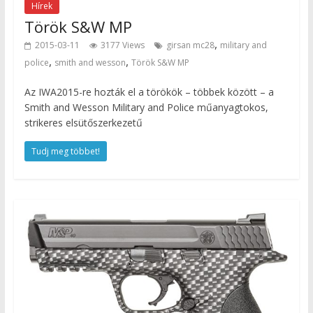
Hírek
Török S&W MP
,
2015-03-11
3177 Views
girsan mc28
military and
,
,
police
smith and wesson
Török S&W MP
Az IWA2015-re hozták el a törökök – többek között – a
Smith and Wesson Military and Police műanyagtokos,
strikeres elsütőszerkezetű
Tudj meg többet!