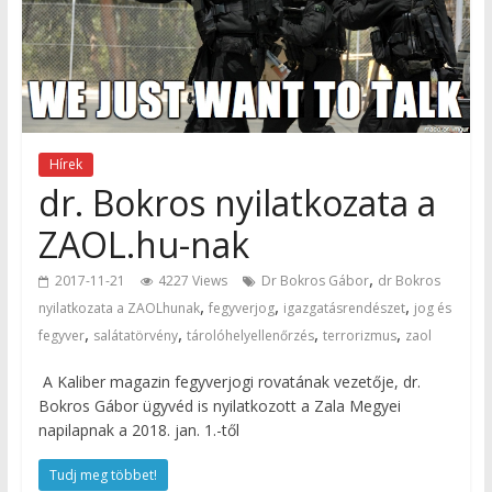
Hírek
dr. Bokros nyilatkozata a
ZAOL.hu-nak
,
2017-11-21
4227 Views
Dr Bokros Gábor
dr Bokros
,
,
,
nyilatkozata a ZAOLhunak
fegyverjog
igazgatásrendészet
jog és
,
,
,
,
fegyver
salátatörvény
tárolóhelyellenőrzés
terrorizmus
zaol
A Kaliber magazin fegyverjogi rovatának vezetője, dr.
Bokros Gábor ügyvéd is nyilatkozott a Zala Megyei
napilapnak a 2018. jan. 1.-től
Tudj meg többet!