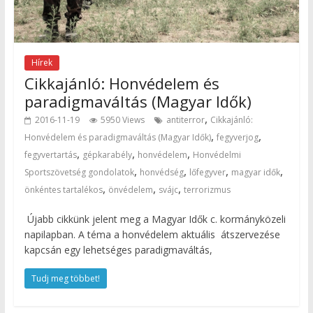
Hírek
Cikkajánló: Honvédelem és
paradigmaváltás (Magyar Idők)
,
2016-11-19
5950 Views
antiterror
Cikkajánló:
,
,
Honvédelem és paradigmaváltás (Magyar Idők)
fegyverjog
,
,
,
fegyvertartás
gépkarabély
honvédelem
Honvédelmi
,
,
,
,
Sportszövetség gondolatok
honvédség
lőfegyver
magyar idők
,
,
,
önkéntes tartalékos
önvédelem
svájc
terrorizmus
Újabb cikkünk jelent meg a Magyar Idők c. kormányközeli
napilapban. A téma a honvédelem aktuális átszervezése
kapcsán egy lehetséges paradigmaváltás,
Tudj meg többet!