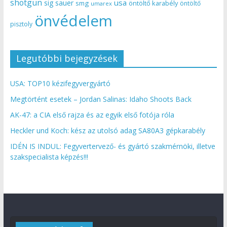
shotgun
usa
sig sauer
smg
öntöltő karabély
öntöltő
umarex
önvédelem
pisztoly
Legutóbbi bejegyzések
USA: TOP10 kézifegyvergyártó
Megtörtént esetek – Jordan Salinas: Idaho Shoots Back
AK-47: a CIA első rajza és az egyik első fotója róla
Heckler und Koch: kész az utolsó adag SA80A3 gépkarabély
IDÉN IS INDUL: Fegyvertervező- és gyártó szakmérnöki, illetve
szakspecialista képzés!!!