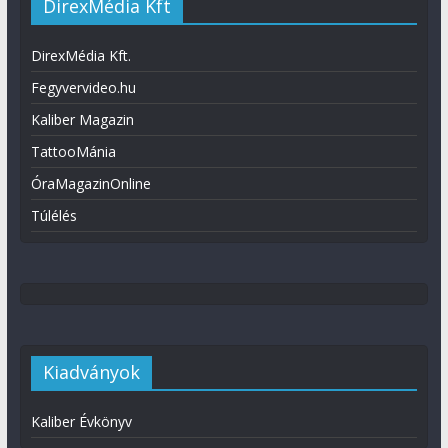
DirexMédia Kft
DirexMédia Kft.
Fegyvervideo.hu
Kaliber Magazin
TattooMánia
ÓraMagazinOnline
Túlélés
Kiadványok
Kaliber Évkönyv