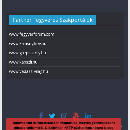
Partner Fegyveres Szakportálok
www.fegyverforum.com
www.kalasnyikov.hu
www.gazpisztoly.hu
www.kapszli.hu
www.vadasz-vilag.hu
Adatvédelmi tájékoztatónkban megtalálod, hogyan gondoskodunk
Impresszum
Adatvédelmi tájékoztató
Média ajánlat
Előfizetés
adataid védelméről. Oldalainkon HTTP-sütiket használunk a jobb