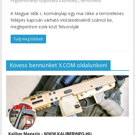
,
Fegyvertörvényt szigorítana a kormány?
terrorizmus
A Magyar Idők c. kormánylap egy mai cikke a terrorellenes
fellépés kapcsán várható intézkedésekről számol be,
meglepetésre ezek közt felsorolják
Tudj meg többet!
Kövess bennünket X.COM oldalunkon!