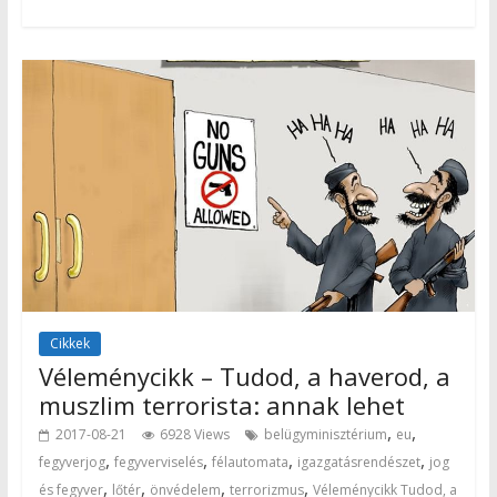
Cikkek
Véleménycikk – Tudod, a haverod, a
muszlim terrorista: annak lehet
,
,
2017-08-21
6928 Views
belügyminisztérium
eu
,
,
,
,
fegyverjog
fegyverviselés
félautomata
igazgatásrendészet
jog
,
,
,
,
és fegyver
lőtér
önvédelem
terrorizmus
Véleménycikk Tudod, a