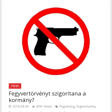
Hírek
Fegyvertörvényt szigorítana a
kormány?
,
,
2016-04-04
4041 Views
fegyverjog
fegyvertartás