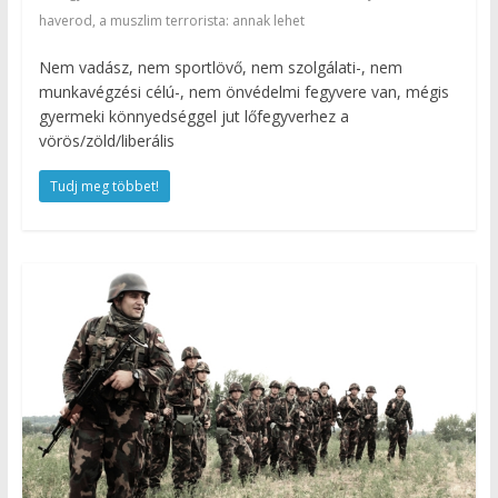
haverod, a muszlim terrorista: annak lehet
Nem vadász, nem sportlövő, nem szolgálati-, nem
munkavégzési célú-, nem önvédelmi fegyvere van, mégis
gyermeki könnyedséggel jut lőfegyverhez a
vörös/zöld/liberális
Tudj meg többet!