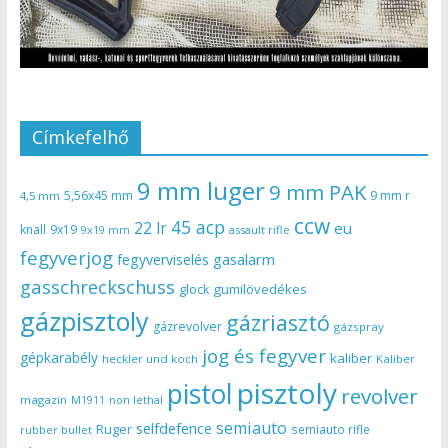
Címkefelhő
9 mm luger
9 mm PAK
5,56x45 mm
9 mm r
4,5 mm
ccw
45 acp
22 lr
eu
knall
9x19
9x19 mm
assault rifle
fegyverjog
gasalarm
fegyverviselés
gasschreckschuss
gumilövedékes
glock
gázpisztoly
gázriasztó
gázrevolver
gázspray
jog és fegyver
gépkarabély
kaliber
heckler und koch
Kaliber
pisztoly
pistol
revolver
magazin
non lethal
M1911
semiauto
selfdefence
Ruger
semiauto rifle
rubber bullet