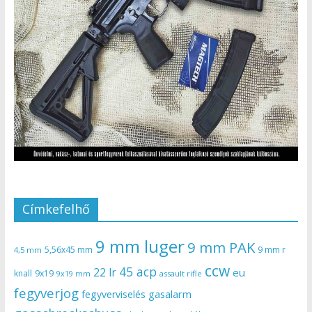
Címkefelhő
9 mm luger
9 mm PAK
5,56x45 mm
9 mm r
4,5 mm
ccw
45 acp
22 lr
eu
knall
9x19
9x19 mm
assault rifle
fegyverjog
gasalarm
fegyverviselés