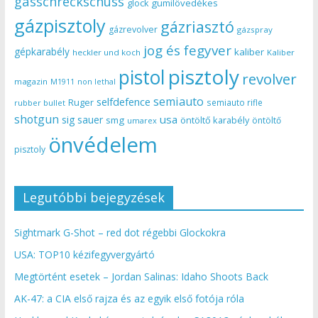
gasschreckschuss
gumilövedékes
glock
gázpisztoly
gázriasztó
gázrevolver
gázspray
jog és fegyver
gépkarabély
kaliber
heckler und koch
Kaliber
pisztoly
pistol
revolver
magazin
non lethal
M1911
semiauto
selfdefence
Ruger
semiauto rifle
rubber bullet
shotgun
usa
sig sauer
smg
öntöltő karabély
öntöltő
umarex
önvédelem
pisztoly
Legutóbbi bejegyzések
Sightmark G-Shot – red dot régebbi Glockokra
USA: TOP10 kézifegyvergyártó
Megtörtént esetek – Jordan Salinas: Idaho Shoots Back
AK-47: a CIA első rajza és az egyik első fotója róla