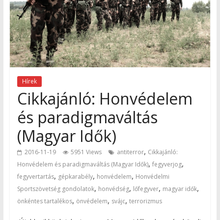
Hírek
Cikkajánló: Honvédelem
és paradigmaváltás
(Magyar Idők)
,
2016-11-19
5951 Views
antiterror
Cikkajánló:
,
,
Honvédelem és paradigmaváltás (Magyar Idők)
fegyverjog
,
,
,
fegyvertartás
gépkarabély
honvédelem
Honvédelmi
,
,
,
,
Sportszövetség gondolatok
honvédség
lőfegyver
magyar idők
,
,
,
önkéntes tartalékos
önvédelem
svájc
terrorizmus