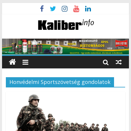
Honvédelmi Sportszövetség gondolatok