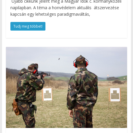
Újabb cikkünk jelent meg a Magyar Idők c. kormányközeli
napilapban. A téma a honvédelem aktuális átszervezése
kapcsán egy lehetséges paradigmaváltás,
Tudj meg többet!