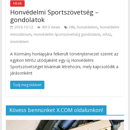
Hírek
Honvédelmi Sportszövetség –
gondolatok
,
,
2016-10-12
4013 Views
HM
honvédelem
honvédelmi
,
,
,
minisztérium
Honvédelmi Sportszövetség gondolatok
mhsz
önvédelem
A Kormány honlapjára felkerült törvénytervezet szerint az
egykori MHSz utódjaként egy új Honvédelmi
Sportszövetséget kívánnak létrehozni, mely kapcsolódik a
járásonként
Tudj meg többet!
Kövess bennünket X.COM oldalunkon!