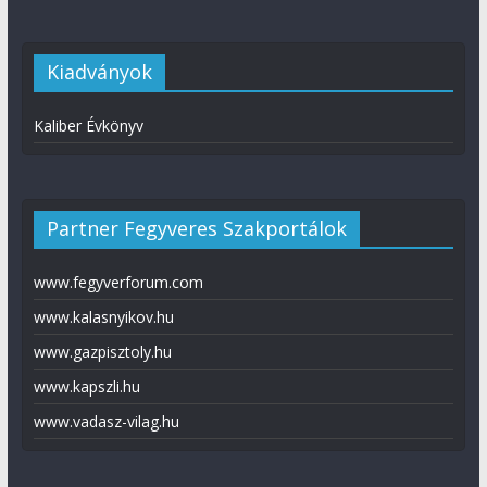
Kiadványok
Kaliber Évkönyv
Partner Fegyveres Szakportálok
www.fegyverforum.com
www.kalasnyikov.hu
www.gazpisztoly.hu
www.kapszli.hu
www.vadasz-vilag.hu