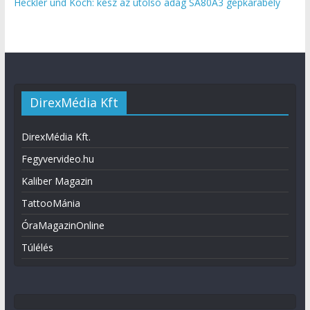
Heckler und Koch: kész az utolsó adag SA80A3 gépkarabély
DirexMédia Kft
DirexMédia Kft.
Fegyvervideo.hu
Kaliber Magazin
TattooMánia
ÓraMagazinOnline
Túlélés