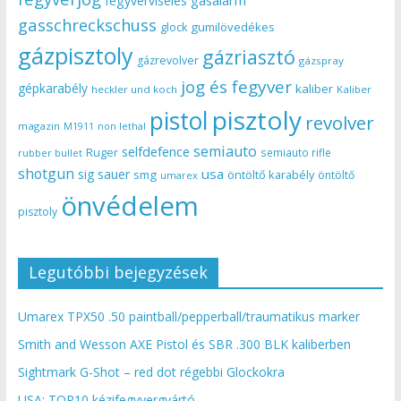
gasalarm
fegyverviselés
gasschreckschuss
gumilövedékes
glock
gázpisztoly
gázriasztó
gázrevolver
gázspray
jog és fegyver
gépkarabély
kaliber
heckler und koch
Kaliber
pisztoly
pistol
revolver
magazin
non lethal
M1911
semiauto
selfdefence
Ruger
semiauto rifle
rubber bullet
shotgun
usa
sig sauer
smg
öntöltő karabély
öntöltő
umarex
önvédelem
pisztoly
Legutóbbi bejegyzések
Umarex TPX50 .50 paintball/pepperball/traumatikus marker
Smith and Wesson AXE Pistol és SBR .300 BLK kaliberben
Sightmark G-Shot – red dot régebbi Glockokra
USA: TOP10 kézifegyvergyártó