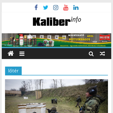
lőtér