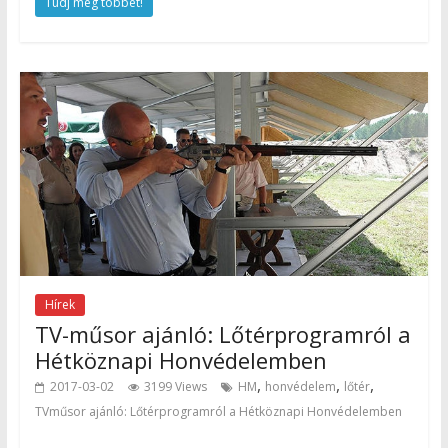
Tudj meg többet!
Hírek
TV-műsor ajánló: Lőtérprogramról a
Hétköznapi Honvédelemben
,
,
,
2017-03-02
3199 Views
HM
honvédelem
lőtér
TVműsor ajánló: Lőtérprogramról a Hétköznapi Honvédelemben