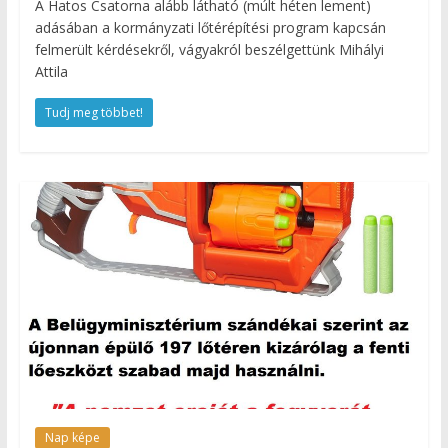
A Hatos Csatorna alább látható (múlt héten lement)
adásában a kormányzati lőtérépítési program kapcsán
felmerült kérdésekről, vágyakról beszélgettünk Mihályi
Attila
Tudj meg többet!
Nap képe