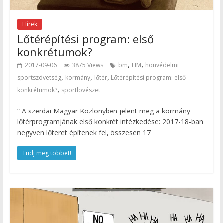
Hírek
Lőtérépítési program: első
konkrétumok?
,
,
2017-09-06
3875 Views
bm
HM
honvédelmi
,
,
,
sportszövetség
kormány
lőtér
Lőtérépítési program: első
,
konkrétumok?
sportlövészet
“ A szerdai Magyar Közlönyben jelent meg a kormány
lőtérprogramjának első konkrét intézkedése: 2017-18-ban
negyven lőteret építenek fel, összesen 17
Tudj meg többet!