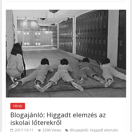
Hírek
Blogajánló: Higgadt elemzés az
iskolai lőterekről
2017-10-11
3390 Views
Blogajánló: Higgadt elemzés