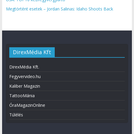
Megtörtént esetek – Jordan Salinas: Idaho Shoots Back
DirexMédia Kft
DirexMédia Kft.
Fegyvervideo.hu
Kaliber Magazin
TattooMánia
ÓraMagazinOnline
Túlélés