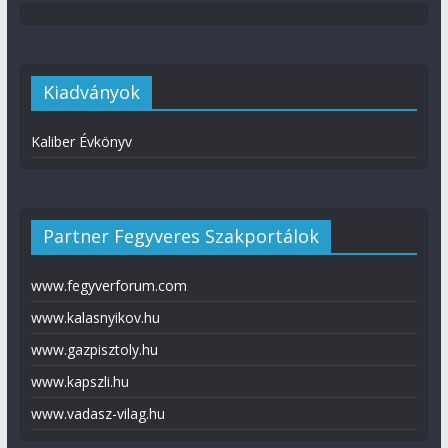
Kiadványok
Kaliber Évkönyv
Partner Fegyveres Szakportálok
www.fegyverforum.com
www.kalasnyikov.hu
www.gazpisztoly.hu
www.kapszli.hu
www.vadasz-vilag.hu