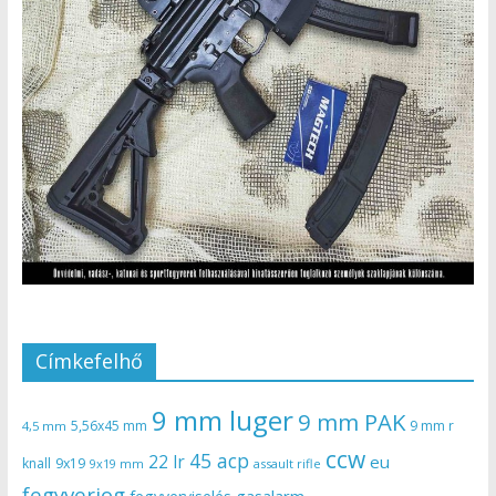
Címkefelhő
9 mm luger
9 mm PAK
5,56x45 mm
9 mm r
4,5 mm
ccw
45 acp
22 lr
eu
knall
9x19
9x19 mm
assault rifle
fegyverjog