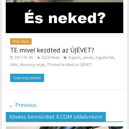
Nap képe
TE mivel kezdted az ÚJÉVET?
,
,
,
2017-01-06
3224 Views
fegyver
január
lőgyakorlat
,
,
lőtér
shooting range
TE mivel kezdted az ÚJÉVET?
Tudj meg többet!
← Previous
Kövess bennünket X.COM oldalunkon!