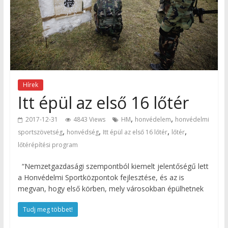
Hírek
Itt épül az első 16 lőtér
,
,
2017-12-31
4843 Views
HM
honvédelem
honvédelmi
,
,
,
,
sportszövetség
honvédség
Itt épül az első 16 lőtér
lőtér
lőtérépítési program
“Nemzetgazdasági szempontból kiemelt jelentőségű lett
a Honvédelmi Sportközpontok fejlesztése, és az is
megvan, hogy első körben, mely városokban épülhetnek
Tudj meg többet!