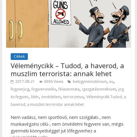
Cikkek
Véleménycikk – Tudod, a haverod, a
muszlim terrorista: annak lehet
,
,
2017-08-21
6936 Views
belügyminisztérium
eu
,
,
,
,
fegyverjog
fegyverviselés
félautomata
igazgatásrendészet
jog
,
,
,
,
és fegyver
lőtér
önvédelem
terrorizmus
Véleménycikk Tudod, a
haverod, a muszlim terrorista: annak lehet
Nem vadász, nem sportlövő, nem szolgálati-, nem
munkavégzési célú-, nem önvédelmi fegyvere van, mégis
gyermeki könnyedséggel jut lőfegyverhez a