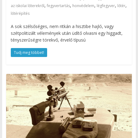
,
,
,
,
,
az iskolai lőterekről
fegyvertartás
honvédelem
légfegyver
lőtér
lőtérépítés
A sok szélsőséges, nem ritkán a hisztibe hajló, vagy
szétpolitizált vélemények után üdítő olvasni egy higgadt,
tényszerűségre törekvő, érvelő típusú
Tudj meg többet!