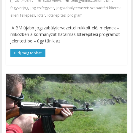
,
,
2017-08-17
3285 Views
belügyminisztérium
bm
,
,
fegyverjog
jog és fegyver
Jogszabálytervezet: szabadtéri lőterek
,
,
elleni fellépés?
lőtér
lőtérépítési program
A BM újabb jogszabálytervezettel rukkolt elő, melynek –
miközben a kormányzat hatalmas lőtérépítési programot
jelentett be – úgy tűnik az
Tudj meg többet!