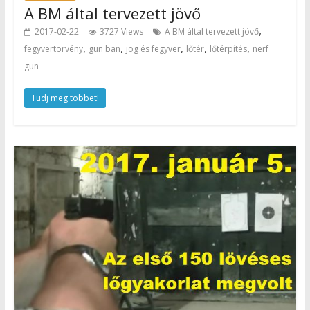
A BM által tervezett jövő
,
2017-02-22
3727 Views
A BM által tervezett jövő
,
,
,
,
,
fegyvertörvény
gun ban
jog és fegyver
lőtér
lőtérpítés
nerf
gun
Tudj meg többet!