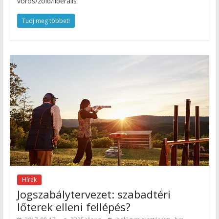
vörös/zöld/liberális
Tudj meg többet!
Hírek
Jogszabálytervezet: szabadtéri
lőterek elleni fellépés?