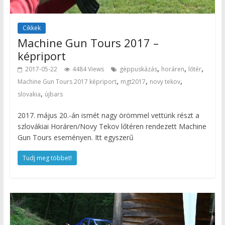
Cikkek
Machine Gun Tours 2017 –
képriport
,
,
,
2017-05-22
4484 Views
géppuskázás
horáren
lőtér
,
,
,
Machine Gun Tours 2017 képriport
mgt2017
novy tekov
,
slovakia
újbars
2017. május 20.-án ismét nagy örömmel vettünk részt a
szlovákiai Horáren/Novy Tekov lőtéren rendezett Machine
Gun Tours eseményen. Itt egyszerű
Tudj meg többet!