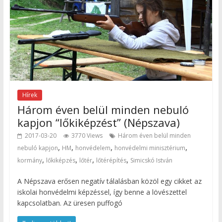
Hírek
Három éven belül minden nebuló
kapjon “lőkiképzést” (Népszava)
2017-03-20
3770 Views
Három éven belül minden
,
,
,
,
nebuló kapjon
HM
honvédelem
honvédelmi minisztérium
,
,
,
,
kormány
lőkiképzés
lőtér
lőtérépítés
Simicskó István
A Népszava erősen negatív tálalásban közöl egy cikket az
iskolai honvédelmi képzéssel, így benne a lövészettel
kapcsolatban. Az üresen puffogó