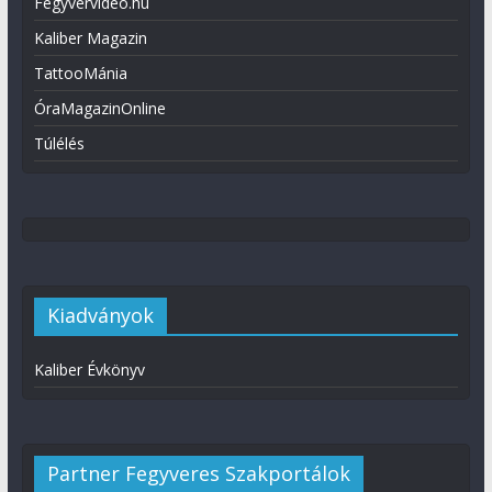
Fegyvervideo.hu
Kaliber Magazin
TattooMánia
ÓraMagazinOnline
Túlélés
Kiadványok
Kaliber Évkönyv
Partner Fegyveres Szakportálok