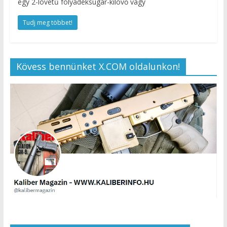
egy 2-lövetű folyadéksugár-kilövő vagy
Tudj meg többet!
Kövess bennünket X.COM oldalunkon!