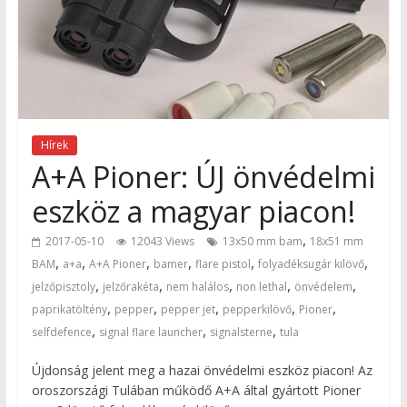
Hírek
A+A Pioner: ÚJ önvédelmi
eszköz a magyar piacon!
,
2017-05-10
12043 Views
13x50 mm bam
18x51 mm
,
,
,
,
,
,
BAM
a+a
A+A Pioner
bamer
flare pistol
folyadéksugár kilövő
,
,
,
,
,
jelzőpisztoly
jelzőrakéta
nem halálos
non lethal
önvédelem
,
,
,
,
,
paprikatöltény
pepper
pepper jet
pepperkilövő
Pioner
,
,
,
selfdefence
signal flare launcher
signalsterne
tula
Újdonság jelent meg a hazai önvédelmi eszköz piacon! Az
oroszországi Tulában működő A+A által gyártott Pioner