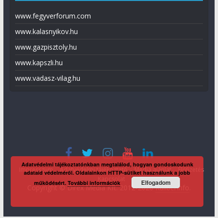
www.fegyverforum.com
www.kalasnyikov.hu
www.gazpisztoly.hu
www.kapszli.hu
www.vadasz-vilag.hu
Adatvédelmi tájékoztatónkban megtalálod, hogyan gondoskodunk
Impresszum
Adatvédelmi tájékoztató
Média ajánlat
Előfizetés
adataid védelméről. Oldalainkon HTTP-sütiket használunk a jobb
Kapcsolat
Elfogadom
működésért.
További információk
Copyright © Direx Média Kft. 2012-2026
KaliberInfo
.