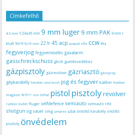
Címkefelhő
9 mm luger
9 mm PAK
5,56x45 mm
9 mm r
4,5 mm
ccw
45 acp
22 lr
eu
knall
9x19
9x19 mm
assault rifle
fegyverjog
gasalarm
fegyverviselés
gasschreckschuss
gumilövedékes
glock
gázpisztoly
gázriasztó
gázrevolver
gázspray
jog és fegyver
gépkarabély
kaliber
heckler und koch
Kaliber
pisztoly
pistol
revolver
magazin
non lethal
M1911
semiauto
selfdefence
Ruger
semiauto rifle
rubber bullet
shotgun
usa
sig sauer
smg
öntöltő karabély
öntöltő
umarex
önvédelem
pisztoly